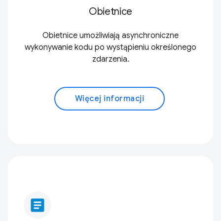
Obietnice
Obietnice umożliwiają asynchroniczne
wykonywanie kodu po wystąpieniu określonego
zdarzenia.
Więcej informacji
article