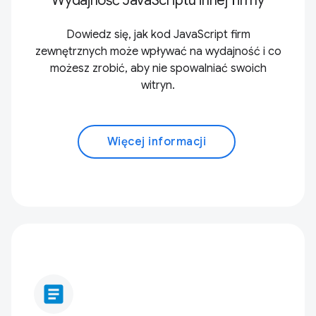
Wydajność JavaScriptu innej firmy
Dowiedz się, jak kod JavaScript firm
zewnętrznych może wpływać na wydajność i co
możesz zrobić, aby nie spowalniać swoich
witryn.
Więcej informacji
article