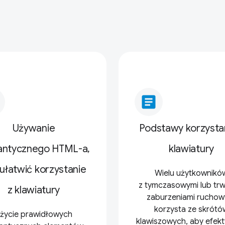
article
Używanie
Podstawy korzystan
ntycznego HTML-a,
klawiatury
ułatwić korzystanie
Wielu użytkownikó
z tymczasowymi lub trw
z klawiatury
zaburzeniami ruchow
korzysta ze skrótó
życie prawidłowych
klawiszowych, aby efekt