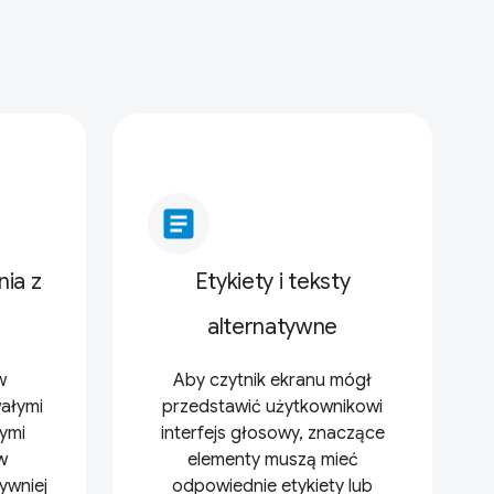
article
ia z
Etykiety i teksty
alternatywne
w
Aby czytnik ekranu mógł
ałymi
przedstawić użytkownikowi
ymi
interfejs głosowy, znaczące
w
elementy muszą mieć
ywniej
odpowiednie etykiety lub