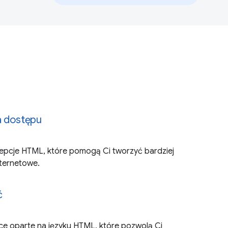
a dostępu
epcje HTML, które pomogą Ci tworzyć bardziej
nternetowe.
ć
rce oparte na języku HTML, które pozwolą Ci