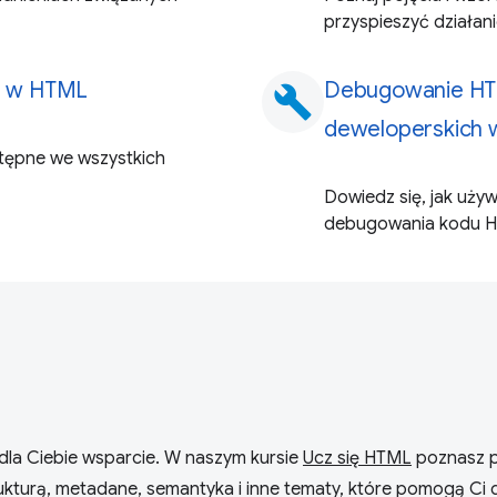
przyspieszyć działani
e w HTML
Debugowanie HT
build
deweloperskich
stępne we wszystkich
Dowiedz się, jak uż
debugowania kodu HT
dla Ciebie wsparcie. W naszym kursie
Ucz się HTML
poznasz 
rukturą, metadane, semantyka i inne tematy, które pomogą Ci 