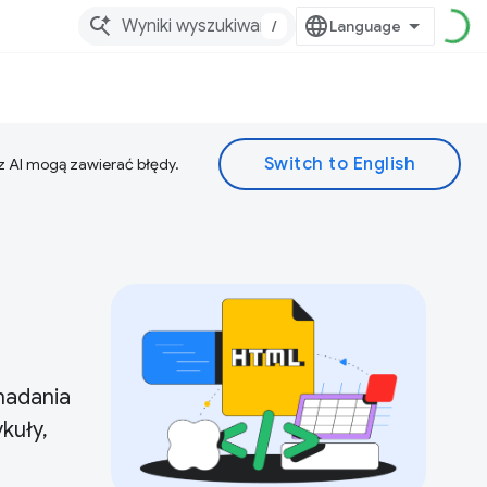
/
z AI mogą zawierać błędy.
nadania
kuły,