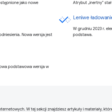
ostępnione jako nowe
Atrybut „inertny” sta
Leniwe ładowani
W grudniu 2023 r. el
niesienia. Nowa wersja jest
podstawa.
o nowa podstawowa wersja w
ernetowych. W tej sekcji znajdziesz artykuły i materiały, kt