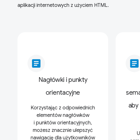
aplikacji internetowych z użyciem HTML.
article
article
Nagłówki i punkty
orientacyjne
sema
aby 
Korzystając z odpowiednich
elementów nagłówków
i punktów orientacyjnych,
możesz znacznie ulepszyć
U
nawigację dla użytkowników