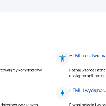
HTML i ułatwieni
accessibility
otowaliśmy kompleksowy
Poznaj wzorce i konc
dostępne aplikacje i
HTML i wydajnoś
bolt
adnieniach związanych
Poznaj pojęcia i wzo