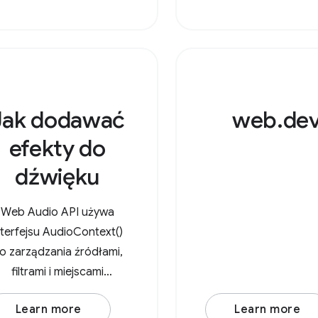
Jak dodawać
web.de
efekty do
dźwięku
Web Audio API używa
nterfejsu AudioContext()
o zarządzania źródłami,
filtrami i miejscami
celowymi. Po utworzeniu
Learn more
Learn more
nowego interfejsu