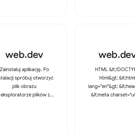
przetworzyć wszys
ipsum dolor sit amet,
obrazy w katalogu. D
nsectetur adipiscing elit.
interfejsowi File Sy
In at
Access API użytkow
mogą teraz
web.dev
web.de
Zainstaluj aplikację. Po
HTML &lt;!DOCTY
stalacji spróbuj otworzyć
html&gt; &lt;htm
plik obrazu
lang="en"&gt; &lt;he
 eksploratorze plików za
&lt;meta charset="ut
pomocą tej aplikacji.
/&gt; &lt;meta
name="viewport
content="width=dev
width, initial-scale=1"