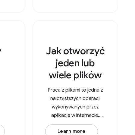
accept, która jest
obiektem z typami MIME
jako kluczami i tablicami
v
Jak otworzyć
jeden lub
wiele plików
Praca z plikami to jedna z
najczęstszych operacji
wykonywanych przez
aplikacje w internecie.
Tradycyjnie użytkownicy
Learn more
musieli przesłać plik,