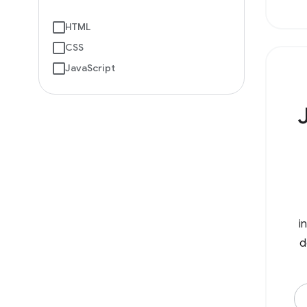
HTML
CSS
JavaScript
i
d
do