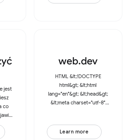
wprowadzić w nim zmiany,
a następnie pobrać go
ponownie, co
powodowało utworzenie
kopii w folderze
zyć
web.dev
HTML &lt;!DOCTYPE
html&gt; &lt;html
e jest
lang="en"&gt; &lt;head&gt;
iesz
&lt;meta charset="utf-8"
a co
/&gt; &lt;meta
ojawia
name="viewport"
ycia,
content="width=device-
Learn more
width, initial-scale=1" /&gt;