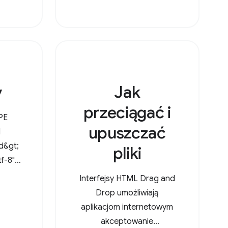
tkie
&lt;link rel="icon"
zięki
href="data:image/svg+xml,
stem
&lt;svg
nicy
v
Jak
przeciągać i
PE
upuszczać
l
ad&gt;
pliki
f-8"
Interfejsy HTML Drag and
"
Drop umożliwiają
ice-
aplikacjom internetowym
 /&gt;
akceptowanie