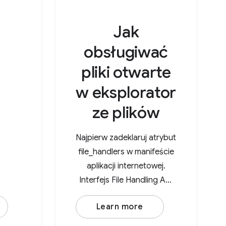
Jak
obsługiwać
pliki otwarte
w eksplorator
ze plików
Najpierw zadeklaruj atrybut
file_handlers w manifeście
aplikacji internetowej.
Interfejs File Handling API
wymaga określenia
Learn more
właściwości action (adres
URL obsługi) i właściwości