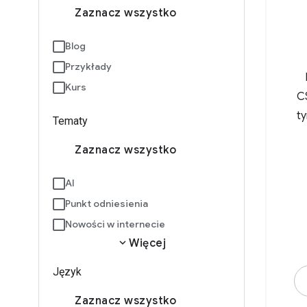
Zaznacz wszystko
Blog
Przykłady
Kurs
C
t
Tematy
Zaznacz wszystko
AI
Punkt odniesienia
Nowości w internecie
expand_more
Więcej
Język
Zaznacz wszystko