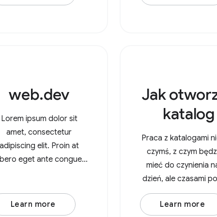
AudioContext() utwórz
ęzeł źródła dźwięku, np.
udioBufferSourceNode
ub OscillatorNode. Jako
przykład weźmy
web.dev
Jak otwor
katalog
Lorem ipsum dolor sit
amet, consectetur
Praca z katalogami ni
adipiscing elit. Proin at
czymś, z czym będz
libero eget ante congue
mieć do czynienia n
molestie. Integer varius
dzień, ale czasami p
enim leo. Duis est nisi,
się taki przypadek uż
lamcorper et posuere eu,
Learn more
Learn more
np. gdy chcesz
mattis sed lorem. Lorem