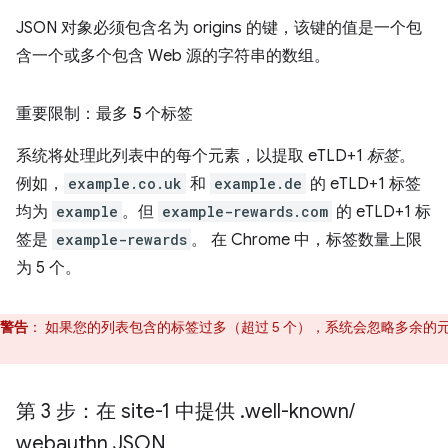
JSON 对象必须包含名为 origins 的键，该键的值是一个包
含一个或多个包含 Web 源的字符串的数组。
重要限制：最多 5 个标签
系统将处理此列表中的每个元素，以提取 eTLD+1
标签
。
例如，
example.co.uk
和
example.de
的 eTLD+1 标签
均为
example
。但
example-rewards.com
的 eTLD+1 标
签是
example-rewards
。 在 Chrome 中，标签数量上限
为 5 个。
警告
：
如果您的列表包含的标签过多（超过 5 个），系统会忽略多余的
。
第 3 步：在 site-1 中提供
.
well-known
/
webauthn JSON