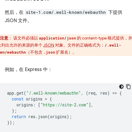
然后，在
site-1.com/.well-known/webauthn
下提供
JSON 文件。
注意
：
该文件必须以
的 content-type 格式提供，
application/json
含列出允许的来源的单个
JSON
对象。文件的正确格式为：
/.well-
（不包含
扩展名）。
wn/webauthn
.json
例如，在 Express 中：
app
.
get
(
"/.well-known/webauthn"
,
(
req
,
res
)
=
>
{
const
origins
=
{
origins
:
[
"https://site-2.com"
],
};
return
res
.
json
(
origins
);
});