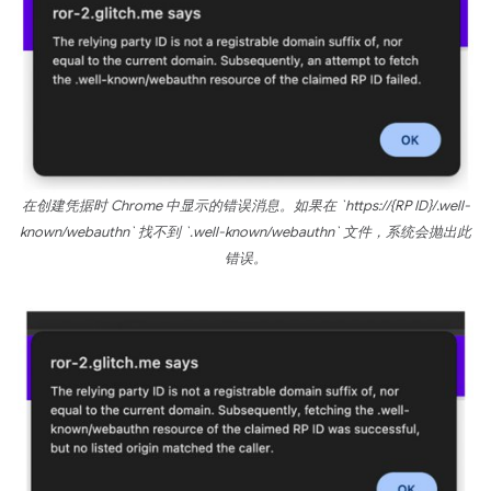
在创建凭据时 Chrome 中显示的错误消息。如果在 `https://{RP ID}/.well-
known/webauthn` 找不到 `.well-known/webauthn` 文件，系统会抛出此
错误。