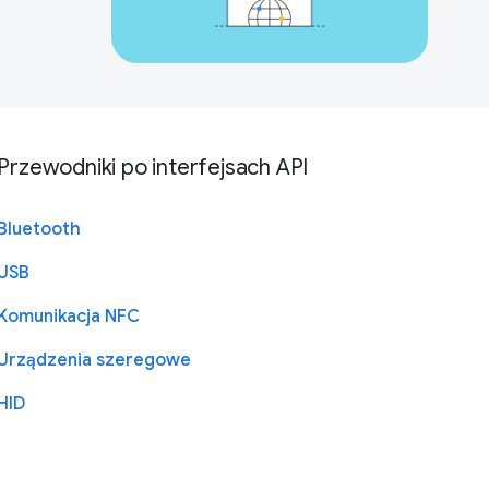
Przewodniki po interfejsach API
Bluetooth
USB
Komunikacja NFC
Urządzenia szeregowe
HID