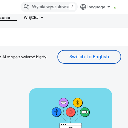
/
zenia
WIĘCEJ
z AI mogą zawierać błędy.