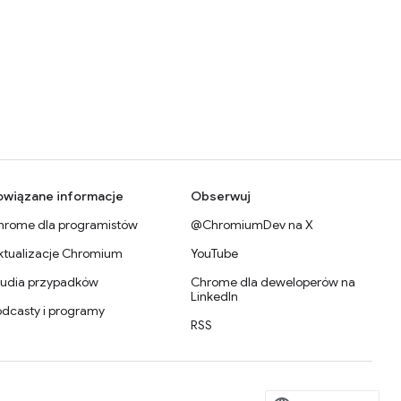
owiązane informacje
Obserwuj
hrome dla programistów
@ChromiumDev na X
ktualizacje Chromium
YouTube
tudia przypadków
Chrome dla deweloperów na
LinkedIn
odcasty i programy
RSS