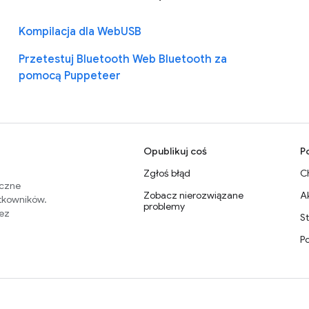
Kompilacja dla WebUSB
Przetestuj Bluetooth Web Bluetooth za
pomocą Puppeteer
Opublikuj coś
P
Zgłoś błąd
C
eczne
Zobacz nierozwiązane
A
ytkowników.
problemy
zez
S
P