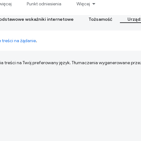
więcej
Punkt odniesienia
Więcej
podstawowe wskaźniki internetowe
Tożsamość
Urząd
 treści na żądanie
.
ia treści na Twój preferowany język. Tłumaczenia wygenerowane prze