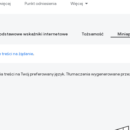
więcej
Punkt odniesienia
Więcej
podstawowe wskaźniki internetowe
Tożsamość
Miniap
 treści na żądanie
.
ia treści na Twój preferowany język. Tłumaczenia wygenerowane prze