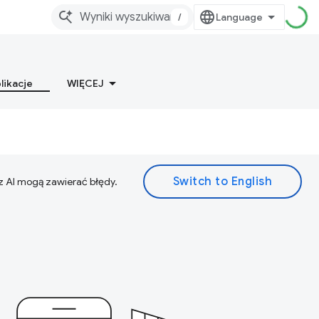
/
likacje
WIĘCEJ
z AI mogą zawierać błędy.