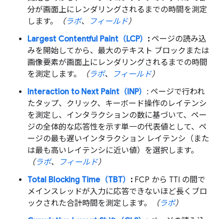
分が画面上にレンダリングされるまでの時間を測定
します。
（
ラボ
、
フィールド
）
Largest Contentful Paint（LCP）
:
ページの読み込
みを開始してから、最大のテキスト ブロックまたは
画像要素が画面上にレンダリングされるまでの時間
を測定します。
（
ラボ
、
フィールド
）
Interaction to Next Paint（INP）
: ページで行われ
たタップ、クリック、キーボード操作のレイテンシ
を測定し、インタラクションの数に基づいて、ペー
ジの全体的な応答性を示す単一の代表値として、ペ
ージの最も遅いインタラクション レイテンシ（また
は最も高いレイテンシに近い値）を選択します。
（
ラボ
、
フィールド
）
Total Blocking Time（TBT）
:
FCP から TTI の間で
メインスレッドが入力に応答できないほど長くブロ
ックされた合計時間を測定します。
（
ラボ
）