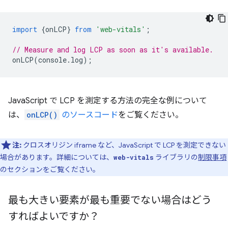
import
{
onLCP
}
from
'web-vitals'
;
// Measure and log LCP as soon as it's available.
onLCP
(
console
.
log
);
JavaScript で LCP を測定する方法の完全な例について
は、
onLCP()
のソースコード
をご覧ください。
注:
クロスオリジン iframe など、JavaScript で LCP を測定できない
場合があります。詳細については、
ライブラリの
制限事項
web-vitals
のセクションをご覧ください。
最も大きい要素が最も重要でない場合はどう
すればよいですか？