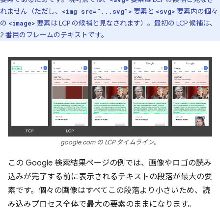
れません（ただし、
要素と
要素内の個々
<img src="...svg">
<svg>
の
要素は LCP の候補と見なされます）。最初の LCP 候補は、
<image>
2 番目のフレームのテキストです。
google.com の LCP タイムライン。
この Google 検索結果ページの例では、画像やロゴの読み
込みが完了する前に表示されるテキストの段落が最大の要
素です。個々の画像はすべてこの段落より小さいため、読
み込みプロセス全体で最大の要素のままになります。