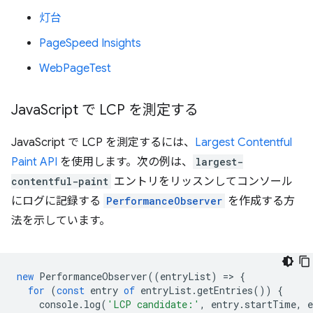
灯台
PageSpeed Insights
WebPageTest
Java
Script で LCP を測定する
JavaScript で LCP を測定するには、
Largest Contentful
Paint API
を使用します。次の例は、
largest-
contentful-paint
エントリをリッスンしてコンソール
にログに記録する
PerformanceObserver
を作成する方
法を示しています。
new
PerformanceObserver
((
entryList
)
=
>
{
for
(
const
entry
of
entryList
.
getEntries
())
{
console
.
log
(
'LCP candidate:'
,
entry
.
startTime
,
e