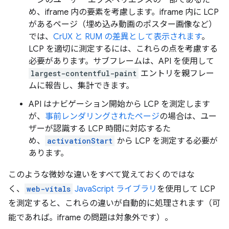
め、iframe 内の要素を考慮します。iframe 内に LCP
があるページ（埋め込み動画のポスター画像など）
では、
CrUX と RUM の差異として表示されます
。
LCP を適切に測定するには、これらの点を考慮する
必要があります。サブフレームは、API を使用して
largest-contentful-paint
エントリを親フレー
ムに報告し、集計できます。
API はナビゲーション開始から LCP を測定します
が、
事前レンダリングされたページ
の場合は、ユー
ザーが認識する LCP 時間に対応するた
め、
activationStart
から LCP を測定する必要が
あります。
このような微妙な違いをすべて覚えておくのではな
く、
web-vitals
JavaScript ライブラリ
を使用して LCP
を測定すると、これらの違いが自動的に処理されます（可
能であれば。iframe の問題は対象外です）。