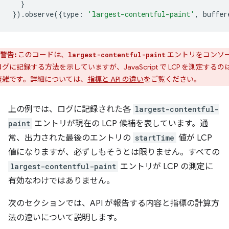
}
}).
observe
({
type
:
'largest-contentful-paint'
,
buffer
警告:
このコードは、
エントリをコンソ
largest-contentful-paint
グに記録する方法を示していますが、JavaScript で LCP を測定するの
複雑です。詳細については、
指標と API の違い
をご覧ください。
上の例では、ログに記録された各
largest-contentful-
paint
エントリが現在の LCP 候補を表しています。通
常、出力された最後のエントリの
startTime
値が LCP
値になりますが、必ずしもそうとは限りません。すべての
largest-contentful-paint
エントリが LCP の測定に
有効なわけではありません。
次のセクションでは、API が報告する内容と指標の計算方
法の違いについて説明します。