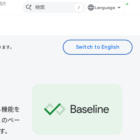
紹介
/
ります。
る機能を
このペー
す。