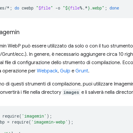
es/*
;
do
cwebp
"
$file
"
-o
"
${
file
%.*
}
.webp"
;
done
magemin
emin WebP può essere utilizzato da solo o con il tuo strumento
runt/ecc.). In genere, è necessario aggiungere circa 10 righe
al file di configurazione dello strumento di compilazione. Ecc
a operazione per
Webpack
,
Gulp
e
Grunt
.
 uno di questi strumenti di compilazione, puoi utilizzare Image
nvertirà i file nella directory
images
e li salverà nella directo
require
(
'imagemin'
);
bp
=
require
(
'imagemin-webp'
);