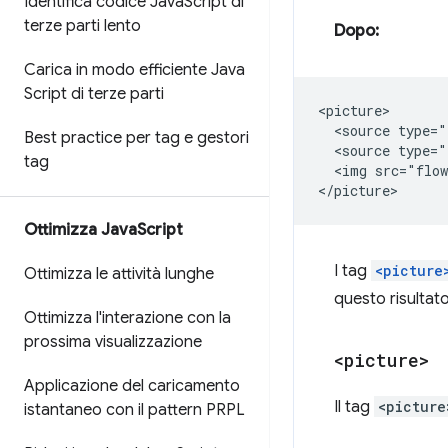
Identifica codice Java
Script di
terze parti lento
Dopo:
Carica in modo efficiente Java
Script di terze parti
<picture>

  <source type="
Best practice per tag e gestori
  <source type="
tag
  <img src="flow
Ottimizza Java
Script
I tag
<picture
Ottimizza le attività lunghe
questo risultato
Ottimizza l'interazione con la
prossima visualizzazione
<picture>
Applicazione del caricamento
Il tag
<picture
istantaneo con il pattern PRPL