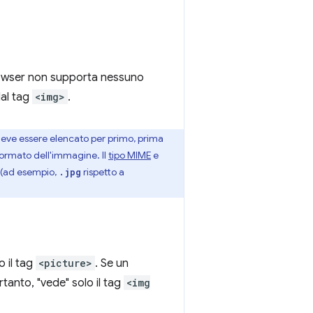
 browser non supporta nessuno
dal tag
<img>
.
deve essere elencato per primo, prima
formato dell'immagine. Il
tipo MIME
e
a (ad esempio,
rispetto a
.jpg
 il tag
<picture>
. Se un
rtanto, "vede" solo il tag
<img