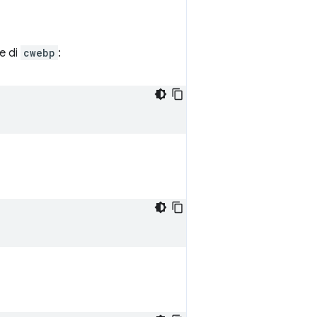
te di
cwebp
: