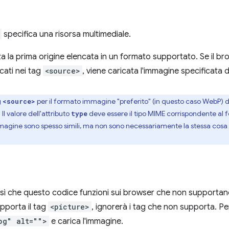
specifica una risorsa multimediale.
izza la prima origine elencata in un formato supportato. Se il
cati nei tag
<source>
, viene caricata l'immagine specificata 
g
per il formato immagine "preferito" (in questo caso WebP) 
<source>
. Il valore dell'attributo
deve essere il tipo MIME corrispondente al 
type
immagine sono spesso simili, ma non sono necessariamente la stessa cos
sì che questo codice funzioni sui browser che non supportano
pporta il tag
<picture>
, ignorerà i tag che non supporta. Pe
pg" alt="">
e carica l'immagine.