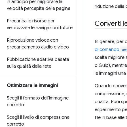
in anticipo per migliorare la
riduzione della 
velocità percepita delle pagine
Precarica le risorse per
Converti l
velocizzare le navigazioni future
Riproduzione veloce con
In genere, per 
precaricamento audio e video
di comando
cw
scelta migliore 
Pubblicazione adattiva basata
o Gulp), mentre 
sulla qualità della rete
le immagini una 
Ottimizzare le immagini
Quando converti
compressione, m
Scegli il formato dell'immagine
qualità. Puoi sp
corretto
esperimento per 
Scegli il livello di compressione
file in base alle
corretto