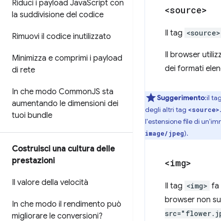
Riduci i payload Java
Script con
<source>
la suddivisione del codice
Il tag
<source>
Rimuovi il codice inutilizzato
Il browser util
Minimizza e comprimi i payload
dei formati elen
di rete
In che modo Common
JS sta
Suggerimento
:il ta
aumentando le dimensioni dei
degli altri tag
<source>
tuoi bundle
l'estensione file di un'
).
image/jpeg
Costruisci una cultura delle
prestazioni
<img>
Il valore della velocità
Il tag
<img>
fa 
browser non su
In che modo il rendimento può
src="flower.j
migliorare le conversioni?