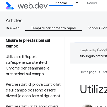
Google
Risorse
Scopri
Ottimizzazione dei Segnali web
essenziali per i responsabili
Articles
delle decisioni aziendali
IA e web
Tempi di caricamento rapidi
Scopri i Co
Misura le prestazioni sul
campo
tua lingua preferi
Utilizzare il Report
sull'esperienza utente di
Chrome per esaminare le
Home page
Art
prestazioni sul campo
Perché i dati di prova controllati
Utili
e sul campo possono essere
diversi (e cosa fare al riguardo)
Perché i dati Cr
UX sono diversi