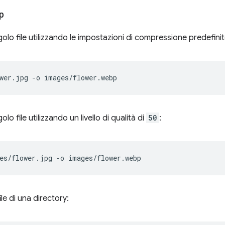
p
olo file utilizzando le impostazioni di compressione predefini
wer.jpg
-o
lo file utilizzando un livello di qualità di
50
:
es/flower.jpg
-o
file di una directory: