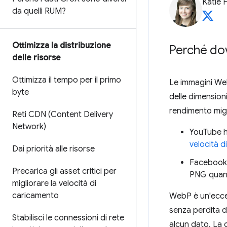
Katie 
da quelli RUM?
Ottimizza la distribuzione
Perché dov
delle risorse
Ottimizza il tempo per il primo
Le immagini Web
byte
delle dimensioni
rendimento migl
Reti CDN (Content Delivery
Network)
YouTube h
velocità d
Dai priorità alle risorse
Faceboo
Precarica gli asset critici per
PNG quando
migliorare la velocità di
caricamento
WebP è un'eccel
senza perdita di
Stabilisci le connessioni di rete
alcun dato. La c