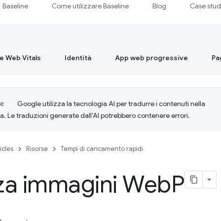
Baseline
Come utilizzare Baseline
Blog
Case stu
re Web Vitals
Identità
App web progressive
Pa
Google utilizza la tecnologia AI per tradurre i contenuti nella
ta. Le traduzioni generate dall'AI potrebbero contenere errori.
icles
Risorse
Tempi di caricamento rapidi
zza immagini Web
P