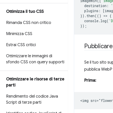
imagemin
([
'imag
destination
:
'
plugins
:
[
imag
Ottimizza il tuo CSS
}).
then
(()
=
>
{
console
.
log
(
'D
Rimanda CSS non critico
});
Minimizza CSS
Estrai CSS critici
Pubblicar
Ottimizzare le immagini di
sfondo CSS con query supporti
Se il tuo sito s
pubblica WebP p
Ottimizzare le risorse di terze
Prima:
parti
Rendimento del codice Java
Script di terze parti