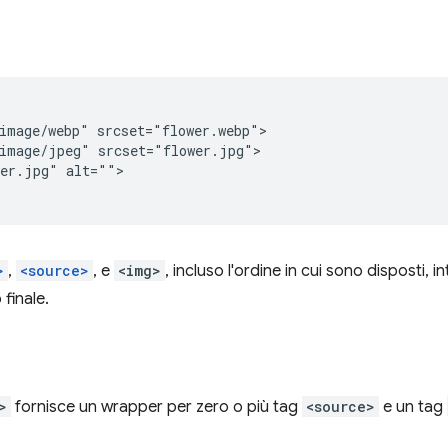
image/webp" srcset="flower.webp">

image/jpeg" srcset="flower.jpg">

er.jpg" alt="">

>
,
<source>
, e
<img>
, incluso l'ordine in cui sono disposti, 
 finale.
>
fornisce un wrapper per zero o più tag
<source>
e un tag