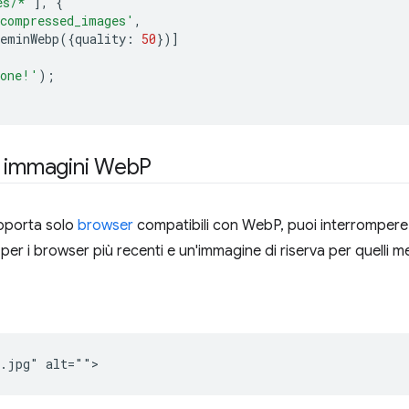
es/*'
],
{
compressed_images'
,
eminWebp
({
quality
:
50
})]
one!'
);
e immagini Web
P
upporta solo
browser
compatibili con WebP, puoi interrompere l
er i browser più recenti e un'immagine di riserva per quelli m