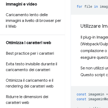
immagini e video
for
file
in
imag
Caricamento lento delle
immagini a livello di browser per
Utilizzare I
il Web
Il plug-in Imag
Ottimizza i caratteri web
(Webpack/Gulp/G
compilazione o 
Best practice per i caratteri
eseguire quest
Evita testo invisibile durante il
Se non utilizzi
caricamento dei caratteri
Questo script co
Ottimizza il caricamento e il
rendering dei caratteri web
const
imagemin
=
Ridurre le dimensioni dei
const
imageminWe
caratteri web