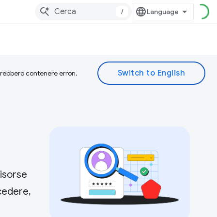
/
otrebbero contenere errori.
risorse
cedere,