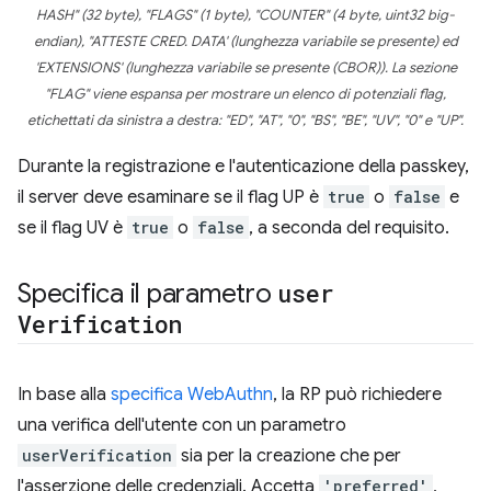
HASH" (32 byte), "FLAGS" (1 byte), "COUNTER" (4 byte, uint32 big-
endian), "ATTESTE CRED. DATA' (lunghezza variabile se presente) ed
'EXTENSIONS' (lunghezza variabile se presente (CBOR)). La sezione
"FLAG" viene espansa per mostrare un elenco di potenziali flag,
etichettati da sinistra a destra: "ED", "AT", "0", "BS", "BE", "UV", "0" e "UP".
Durante la registrazione e l'autenticazione della passkey,
il server deve esaminare se il flag UP è
true
o
false
e
se il flag UV è
true
o
false
, a seconda del requisito.
Specifica il parametro
user
Verification
In base alla
specifica WebAuthn
, la RP può richiedere
una verifica dell'utente con un parametro
userVerification
sia per la creazione che per
l'asserzione delle credenziali. Accetta
'preferred'
,