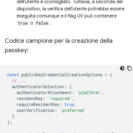
dell'utente è sconsigliato. Tuttavia, a seconda del
dispositivo, la verifica dell'utente potrebbe essere
eseguita comunque e il flag UV può contenere
true
o
false
.
Codice campione per la creazione della
passkey:
const
publicKeyCredentialCreationOptions
=
{
// ...
authenticatorSelection
:
{
authenticatorAttachment
:
'platform'
,
residentKey
:
'required'
,
requireResidentKey
:
true
,
userVerification
:
'preferred'
}
};