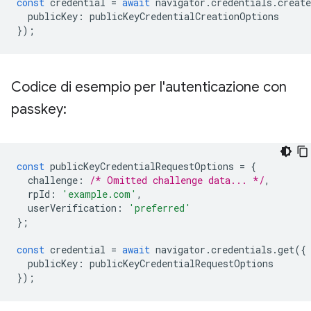
const
credential
=
await
navigator
.
credentials
.
create
publicKey
:
publicKeyCredentialCreationOptions
});
Codice di esempio per l'autenticazione con
passkey:
const
publicKeyCredentialRequestOptions
=
{
challenge
:
/* Omitted challenge data... */
,
rpId
:
'example.com'
,
userVerification
:
'preferred'
};
const
credential
=
await
navigator
.
credentials
.
get
({
publicKey
:
publicKeyCredentialRequestOptions
});