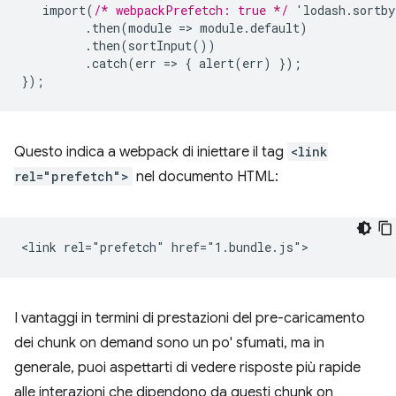
import(
/* webpackPrefetch: true */
'lodash.sortb
.then(module
=
>
module.default)
.then(sortInput())
.catch(err
=
>
{
alert(err)
}
);
}
);
Questo indica a webpack di iniettare il tag
<link
rel="prefetch">
nel documento HTML:
I vantaggi in termini di prestazioni del pre-caricamento
dei chunk on demand sono un po' sfumati, ma in
generale, puoi aspettarti di vedere risposte più rapide
alle interazioni che dipendono da questi chunk on