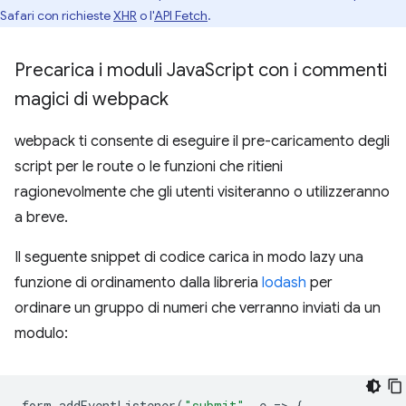
Safari con richieste
XHR
o l'
API Fetch
.
Precarica i moduli Java
Script con i commenti
magici di webpack
webpack ti consente di eseguire il pre-caricamento degli
script per le route o le funzioni che ritieni
ragionevolmente che gli utenti visiteranno o utilizzeranno
a breve.
Il seguente snippet di codice carica in modo lazy una
funzione di ordinamento dalla libreria
lodash
per
ordinare un gruppo di numeri che verranno inviati da un
modulo:
form
.
addEventListener
(
"submit"
,
e
=
>
{