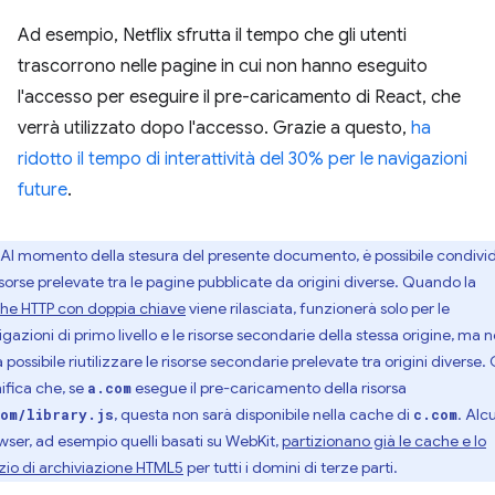
Ad esempio, Netflix sfrutta il tempo che gli utenti
trascorrono nelle pagine in cui non hanno eseguito
l'accesso per eseguire il pre-caricamento di React, che
verrà utilizzato dopo l'accesso. Grazie a questo,
ha
ridotto il tempo di interattività del 30% per le navigazioni
future
.
Al momento della stesura del presente documento, è possibile condivi
risorse prelevate tra le pagine pubblicate da origini diverse. Quando la
he HTTP con doppia chiave
viene rilasciata, funzionerà solo per le
gazioni di primo livello e le risorse secondarie della stessa origine, ma 
 possibile riutilizzare le risorse secondarie prelevate tra origini diverse. 
nifica che, se
esegue il pre-caricamento della risorsa
a.com
, questa non sarà disponibile nella cache di
. Alc
om/library.js
c.com
wser, ad esempio quelli basati su WebKit,
partizionano già le cache e lo
zio di archiviazione HTML5
per tutti i domini di terze parti.