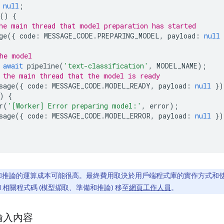
null
;
()
{
he main thread that model preparation has started
ge
({
code
:
MESSAGE_CODE
.
PREPARING_MODEL
,
payload
:
null
he model
await
pipeline
(
'text-classification'
,
MODEL_NAME
);
 the main thread that the model is ready
sage
({
code
:
MESSAGE_CODE
.
MODEL_READY
,
payload
:
null
})
)
{
r
(
'[Worker] Error preparing model:'
,
error
);
sage
({
code
:
MESSAGE_CODE
.
MODEL_ERROR
,
payload
:
null
})
模型和推論的運算成本可能很高。最終費用取決於用戶端程式庫的實作方式
 相關程式碼 (模型擷取、準備和推論) 移至
網頁工作人員
。
輸入內容