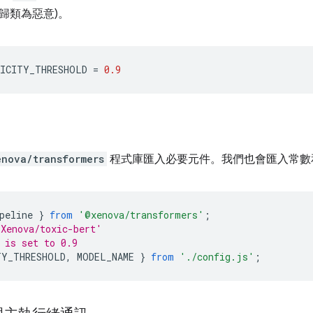
歸類為惡意)。
ICITY_THRESHOLD
=
0.9
enova/transformers
程式庫匯入必要元件。我們也會匯入常數
peline
}
from
'@xenova/transformers'
;
Xenova/toxic-bert'
 is set to 0.9
TY_THRESHOLD
,
MODEL_NAME
}
from
'./config.js'
;