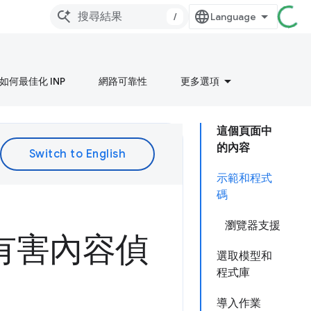
/
如何最佳化 INP
網路可靠性
更多選項
這個頁面中
的內容
示範和程式
碼
瀏覽器支援
 有害內容偵
選取模型和
程式庫
導入作業