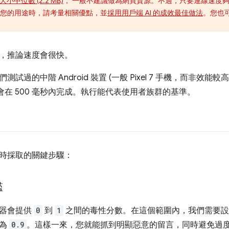
小中位數 (2.2 MB)
， 一般不建議做為網頁資源。不過，只要連線速度
您的用途時，請考量相關優點，並
採用用戶端 AI 的成效最佳做法
。您也
，推論速度會很快。
試過的中階 Android 裝置 (一般 Pixel 7 手機，而非效能較高
常會在 500 毫秒內完成。執行能代表使用者族群的基準。
時採取的關鍵步驟：
檻
類器會提供
0
到
1
之間的毒性分數。在這個範圍內，我們需要設
檻為
0.9
。這樣一來，您就能抓到明顯惡意的留言，同時避免過度