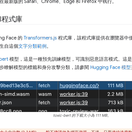
版的 Safari、Chrome、Edge 和 Firefox 中執行。
和程式庫
g Face 的
Transformers.js
程式庫，該程式庫提供在瀏覽器中
生自這個
文字分類範例
。
bert
模型，這是一種預先訓練模型，可識別惡意語言模式。這
步瞭解模型的標籤和身分攻擊分類，請參閱
Hugging Face 模
toxic-bert 的下載大小為 111 MB。