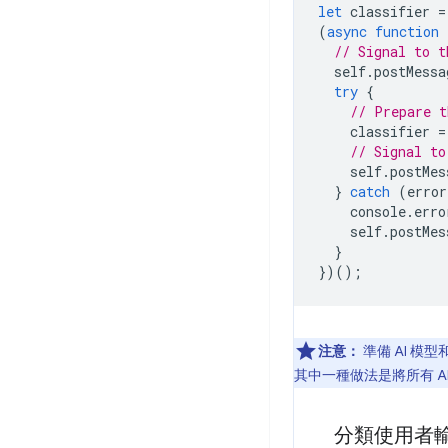
let
classifier
=
(
async
function
// Signal to t
self
.
postMessa
try
{
// Prepare t
classifier
=
// Signal to
self
.
postMes
}
catch
(
error
console
.
erro
self
.
postMes
}
})();
注意：
準備 AI 
其中一種做法是將所有 AI
分類使用者