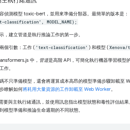
與主執行緒通訊
偵測模型 toxic-bert，並用來準備分類器。最簡單的版本是：
t-classification', MODEL_NAME);
示，建立管道是執行推論工作的第一步。
兩個引數：工作 (
'text-classification'
) 和模型 (
Xenova/t
sformers.js 中，
管道
是高階 API，可簡化執行機器學習模
工作。
碼不只準備模型，還會將運算成本高昂的模型準備步驟卸載至 W
步瞭解如何
將耗用大量資源的工作卸載至 Web Worker
。
ker 需要與主執行緒通訊，並使用訊息指出模型狀態和毒性評估結
到模型準備和推論生命週期的不同狀態。