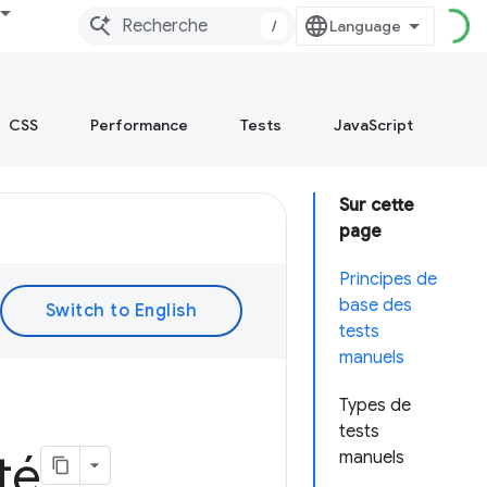
/
CSS
Performance
Tests
JavaScript
Sur cette
page
Principes de
base des
tests
manuels
Types de
tests
té
manuels