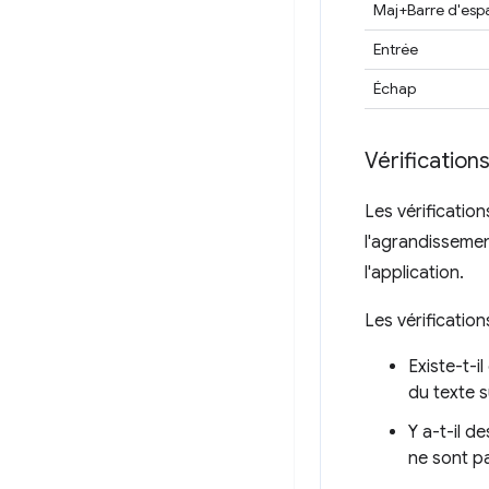
Maj+Barre d'esp
Entrée
Échap
Vérifications
Les vérification
l'agrandissemen
l'application.
Les vérification
Existe-t-
du texte 
Y a-t-il d
ne sont p