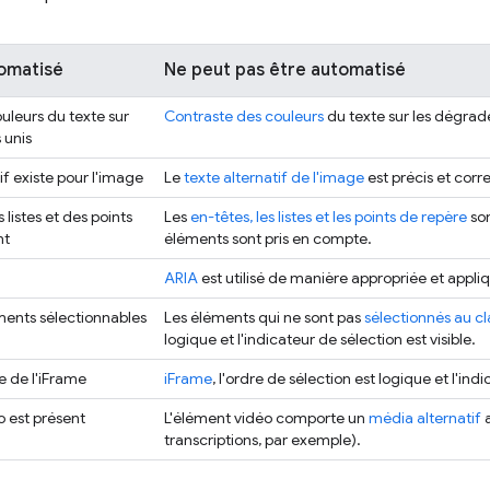
tomatisé
Ne peut pas être automatisé
uleurs du texte sur
Contraste des couleurs
du texte sur les dégrad
 unis
if existe pour l'image
Le
texte alternatif de l'image
est précis et cor
 listes et des points
Les
en-têtes, les listes et les points de repère
son
nt
éléments sont pris en compte.
ARIA
est utilisé de manière appropriée et appli
éments sélectionnables
Les éléments qui ne sont pas
sélectionnés au cl
logique et l'indicateur de sélection est visible.
e de l'iFrame
iFrame
, l'ordre de sélection est logique et l'ind
 est présent
L'élément vidéo comporte un
média alternatif
a
transcriptions, par exemple).