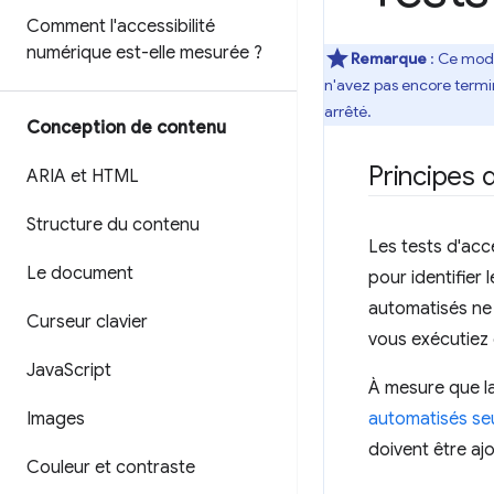
Comment l'accessibilité
numérique est-elle mesurée ?
Remarque
: Ce modu
n'avez pas encore termin
arrêté.
Conception de contenu
Principes 
ARIA et HTML
Structure du contenu
Les tests d'acce
Le document
pour identifier
automatisés ne 
Curseur clavier
vous exécutiez 
Java
Script
À mesure que l
Images
automatisés se
doivent être aj
Couleur et contraste