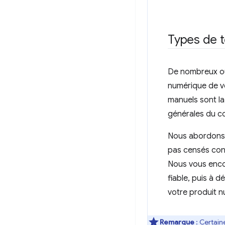
Types de 
De nombreux out
numérique de vo
manuels sont la 
générales du c
Nous abordons c
pas censés cons
Nous vous enc
fiable, puis à 
votre produit n
Remarque
: Certain