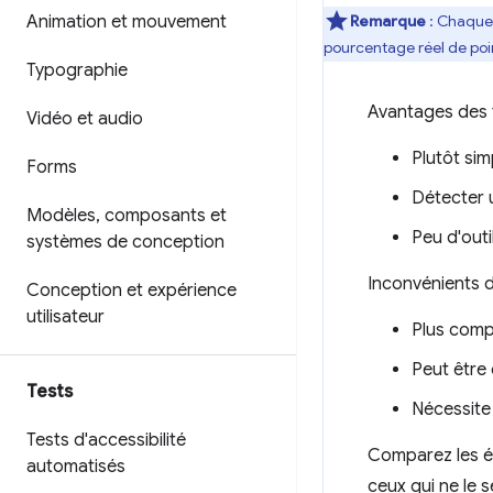
Animation et mouvement
Remarque
: Chaque o
pourcentage réel de poin
Typographie
Avantages des t
Vidéo et audio
Plutôt sim
Forms
Détecter 
Modèles
,
composants et
Peu d'outi
systèmes de conception
Inconvénients d
Conception et expérience
utilisateur
Plus comp
Peut être 
Tests
Nécessite 
Tests d'accessibilité
Comparez les él
automatisés
ceux qui ne le 