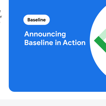
e
er
e