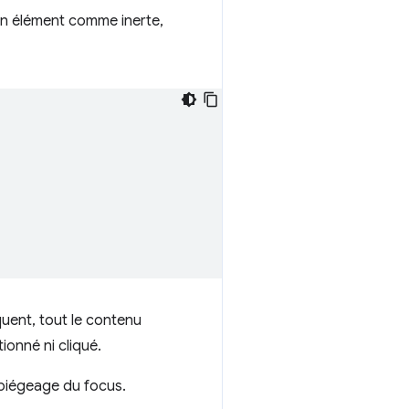
un élément comme inerte,
uent, tout le contenu
tionné ni cliqué.
e piégeage du focus.