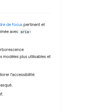
dre de focus
pertinent et
pprimée avec
aria-
'arborescence
des modèles plus utilisables et
rer l'accessibilité:
masqué.
f.