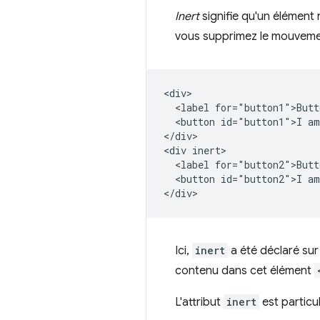
Inert
signifie qu'un élément
vous supprimez le mouvemen
<div>

  <label for="button1">Butt
  <button id="button1">I am
</div>

<div inert>

  <label for="button2">Butt
  <button id="button2">I am
Ici,
inert
a été déclaré su
contenu dans cet élément
L'attribut
inert
est particul