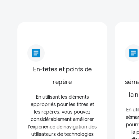
article
article
En-têtes et points de
repère
séman
la 
En utilisant les éléments
appropriés pour les titres et
En ut
les repères, vous pouvez
séman
considérablement améliorer
pourr
l'expérience de navigation des
la 
utilisateurs de technologies