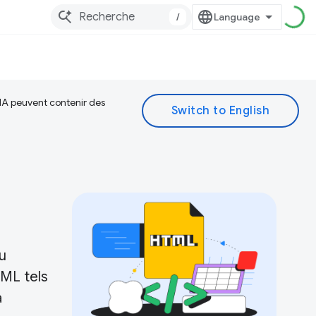
/
 IA peuvent contenir des
u
TML tels
à