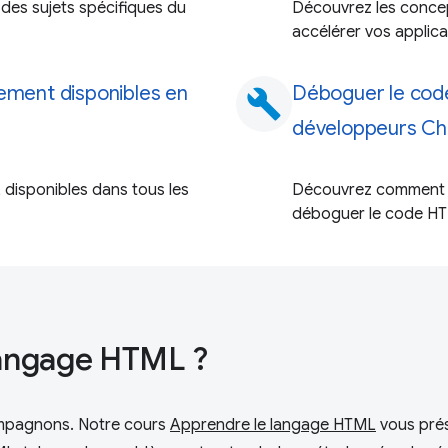
des sujets spécifiques du
Découvrez les concep
accélérer vos applic
lement disponibles en
Déboguer le code
build
développeurs C
 disponibles dans tous les
Découvrez comment ut
déboguer le code HT
langage HTML ?
ompagnons. Notre cours
Apprendre le langage HTML
vous prés