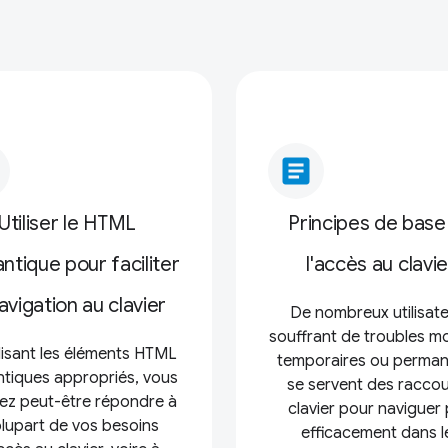
article
Utiliser le HTML
Principes de base
tique pour faciliter
l'accès au clavie
navigation au clavier
De nombreux utilisat
souffrant de troubles m
ilisant les éléments HTML
temporaires ou perman
tiques appropriés, vous
se servent des raccou
ez peut-être répondre à
clavier pour naviguer 
plupart de vos besoins
efficacement dans l