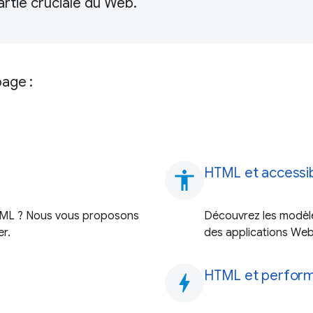
rtie cruciale du Web.
page :
HTML et accessib
accessibility
TML ? Nous vous proposons
Découvrez les modèle
er.
des applications Web
HTML et perfor
bolt