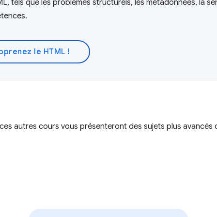
, tels que les problèmes structurels, les métadonnées, la s
étences.
pprenez le HTML !
 ces autres cours vous présenteront des sujets plus avancés q