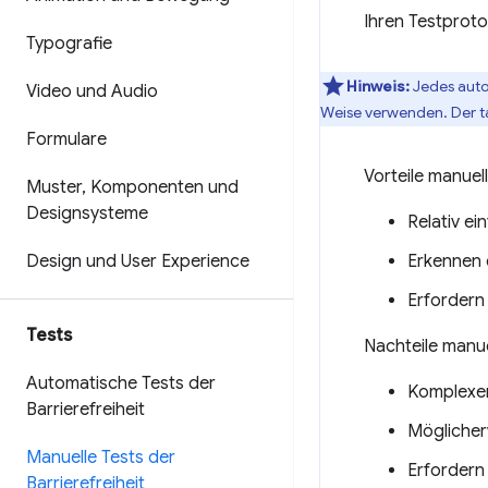
Ihren Testprot
Typografie
Hinweis:
Jedes autom
Video und Audio
Weise verwenden. Der ta
Formulare
Vorteile manuell
Muster
,
Komponenten und
Designsysteme
Relativ e
Design und User Experience
Erkennen 
Erfordern
Tests
Nachteile manuel
Automatische Tests der
Komplexer
Barrierefreiheit
Möglicher
Manuelle Tests der
Erfordern
Barrierefreiheit