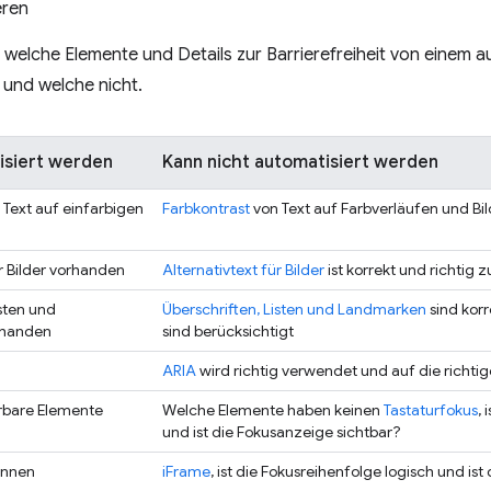
eren
, welche Elemente und Details zur Barrierefreiheit von einem a
und welche nicht.
isiert werden
Kann nicht automatisiert werden
 Text auf einfarbigen
Farbkontrast
von Text auf Farbverläufen und Bi
ür Bilder vorhanden
Alternativtext für Bilder
ist korrekt und richtig
isten und
Überschriften, Listen und Landmarken
sind korr
rhanden
sind berücksichtigt
ARIA
wird richtig verwendet und auf die rich
erbare Elemente
Welche Elemente haben keinen
Tastaturfokus
, 
und ist die Fokusanzeige sichtbar?
ennen
iFrame
, ist die Fokusreihenfolge logisch und is