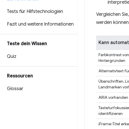
interpreti
Tests für Hilfstechnologien
Vergleichen Sie
werden können 
Fazit und weitere Informationen
Kann automat
Teste dein Wissen
Farbkontrast von
Quiz
Hintergründen
Alternativtext f
Ressourcen
Überschriften, L
Landmarken vo
Glossar
ARIA vorhanden
Tastaturfokussi
identifizieren
iFrame-Titel erk