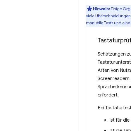
Hinweis:
Einige Orga
viele Überschneidungen 
manuelle Tests und eine
Tastaturprü
Schätzungen zuf
Tastaturunters
Arten von Nutze
Screenreadern 
Spracherkennung
erfordert.
Bei Tastaturte
Ist für di
Ist die Ta