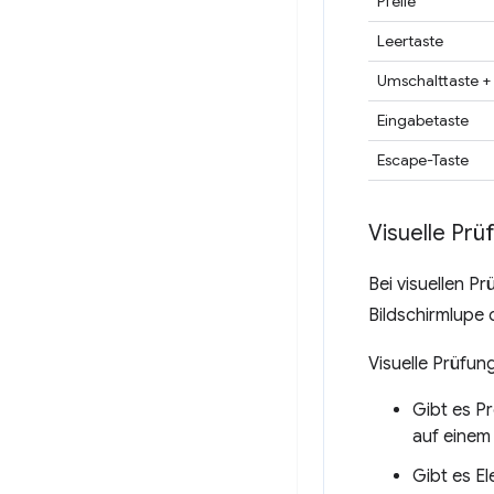
Pfeile
Leertaste
Umschalttaste +
Eingabetaste
Escape-Taste
Visuelle Pr
Bei visuellen P
Bildschirmlupe 
Visuelle Prüfu
Gibt es Pr
auf einem 
Gibt es El