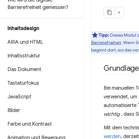
Wie wird die digitale
Barrierefreiheit gemessen?
Inhaltsdesign
Tipp:
Dieses Modul z
ARIA und HTML
Barrierefreiheit
. Wenn S
beginnt dort, wo das vo
Inhaltsstruktur
Grundlage
Das Dokument
Tastaturfokus
Bei manuellen T
Java
Script
verwendet, um P
automatisierte T
Bilder
wichtig
, dass S
Farbe und Kontrast
Mit dem techni
werden
, derze
Animation und Bewegung