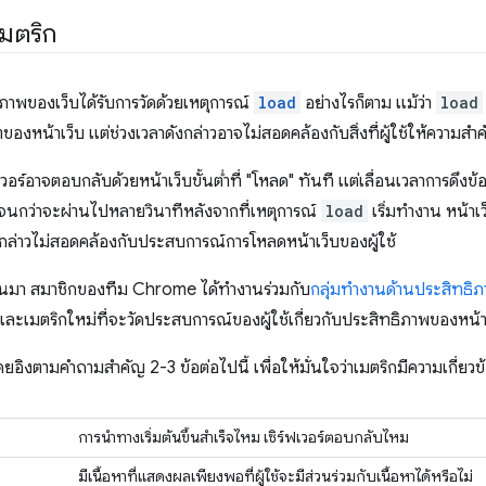
มตริก
ิภาพของเว็บได้รับการวัดด้วยเหตุการณ์
load
อย่างไรก็ตาม แม้ว่า
load
ของหน้าเว็บ แต่ช่วงเวลาดังกล่าวอาจไม่สอดคล้องกับสิ่งที่ผู้ใช้ให้ความสํา
ฟเวอร์อาจตอบกลับด้วยหน้าเว็บขั้นต่ำที่ "โหลด" ทันที แต่เลื่อนเวลาการดึง
นกว่าจะผ่านไปหลายวินาทีหลังจากที่เหตุการณ์
load
เริ่มทํางาน หน้า
งกล่าวไม่สอดคล้องกับประสบการณ์การโหลดหน้าเว็บของผู้ใช้
ผ่านมา สมาชิกของทีม Chrome ได้ทํางานร่วมกับ
กลุ่มทํางานด้านประสิทธ
ะเมตริกใหม่ที่จะวัดประสบการณ์ของผู้ใช้เกี่ยวกับประสิทธิภาพของหน้าเว
อิงตามคำถามสำคัญ 2-3 ข้อต่อไปนี้ เพื่อให้มั่นใจว่าเมตริกมีความเกี่ยวข้อ
การนำทางเริ่มต้นขึ้นสําเร็จไหม เซิร์ฟเวอร์ตอบกลับไหม
มีเนื้อหาที่แสดงผลเพียงพอที่ผู้ใช้จะมีส่วนร่วมกับเนื้อหาได้หรือไม่