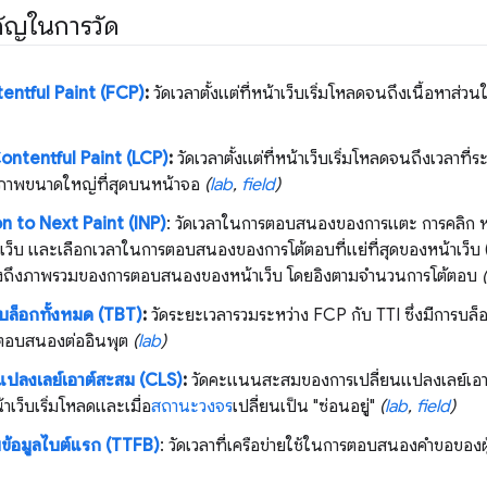
าคัญในการวัด
entful Paint (FCP)
:
วัดเวลาตั้งแต่ที่หน้าเว็บเริ่มโหลดจนถึงเนื้อหา
ontentful Paint (LCP)
:
วัดเวลาตั้งแต่ที่หน้าเว็บเริ่มโหลดจนถึงเวลา
ภาพขนาดใหญ่ที่สุดบนหน้าจอ
(
lab
,
field
)
n to Next Paint (INP)
: วัดเวลาในการตอบสนองของการแตะ การคลิก หร
าเว็บ และเลือกเวลาในการตอบสนองของการโต้ตอบที่แย่ที่สุดของหน้าเว็บ (หร
ดงถึงภาพรวมของการตอบสนองของหน้าเว็บ โดยอิงตามจํานวนการโต้ตอบ
(
บล็อกทั้งหมด (TBT)
:
วัดระยะเวลารวมระหว่าง FCP กับ TTI ซึ่งมีการบล
รตอบสนองต่ออินพุต
(
lab
)
แปลงเลย์เอาต์สะสม (CLS)
:
วัดคะแนนสะสมของการเปลี่ยนแปลงเลย์เอาต์ที
้าเว็บเริ่มโหลดและเมื่อ
สถานะวงจร
เปลี่ยนเป็น "ซ่อนอยู่"
(
lab
,
field
)
ับข้อมูลไบต์แรก (TTFB)
: วัดเวลาที่เครือข่ายใช้ในการตอบสนองคำขอของ