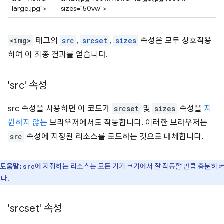
large.jpg">
sizes="50vw">
<img>
태그의
src
,
srcset
,
sizes
속성은 모두 상호작용
하여 이 최종 결과를 얻습니다.
'src' 속성
src 속성을 사용하면 이 코드가
srcset
및
sizes
속성을
지
원하지 않는
브라우저에서도 작동합니다. 이러한 브라우저는
src
속성에 지정된 리소스를 로드하는 것으로 대체합니다.
도움말:
에 지정하는 리소스는 모든 기기 크기에서 잘 작동할 만큼 충분히 
src
다.
'srcset' 속성