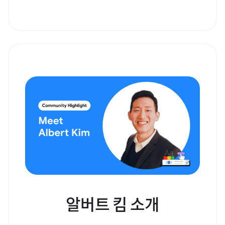
알버트 킴 소개