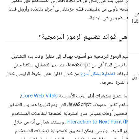
بشكل كبير. بدلاً من إرسال كل JavaScript إلى المستخدم فور تحميل
صفحة الأولى من تطبيقك، قسِّم حزمتك إلى أجزاء متعدّدة وأرسِل فقط
 هو ضروري في البداية.
ا هي فوائد تقسيم الرموز البرمجية؟
سيم الرموز البرمجية هو أسلوب يهدف إلى تقليل وقت بدء التشغيل.
عندما نرسل قدرًا أقل من JavaScript عند بدء التشغيل، يمكننا جعل
تطبيقات
تفاعلية بشكل أسرع
من خلال تقليل عمل الخيط الرئيسي خلال
ه الفترة الحرجة.
 ما يتعلق بمؤشرات أداء الويب الأساسية
Core Web Vitals
،
سيساهم تقليل حمولات JavaScript التي يتم تنزيلها عند بدء التشغيل
 تحسين أوقات مقياس مدى استجابة الصفحة لتفاعلات المستخدم
Interaction to Next Paint (IN
. ويستند هذا إلى أنّه من خلال
رير الخيط الرئيسي، يمكن للتطبيق الاستجابة لإدخالات المستخدم