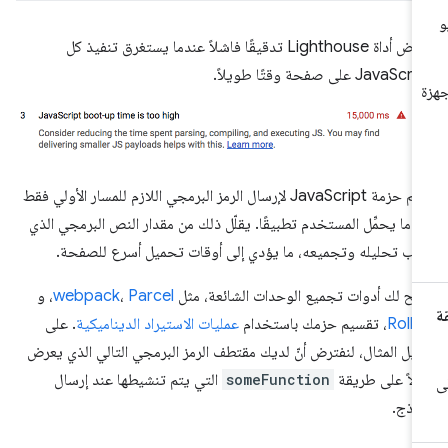
تعرض أداة Lighthouse تدقيقًا فاشلاً عندما يستغرق تنفيذ كل
JavaSc على صفحة وقتًا طويلاً.
قسِّم حزمة JavaScript لإرسال الرمز البرمجي اللازم للمسار الأولي فقط
دما يحمِّل المستخدم تطبيقًا. يقلّل ذلك من مقدار النص البرمجي الذي
ب تحليله وتجميعه، ما يؤدي إلى أوقات تحميل أسرع للصفحة.
يح لك أدوات تجميع الوحدات الشائعة، مثل
Parcel
،
webpack
، و
Roll
، تقسيم حزمك باستخدام
عمليات الاستيراد الديناميكية
. على
يل المثال، لنفترض أنّ لديك مقتطف الرمز البرمجي التالي الذي يعرض
الاً على طريقة
someFunction
التي يتم تنشيطها عند إرسال
وذج.