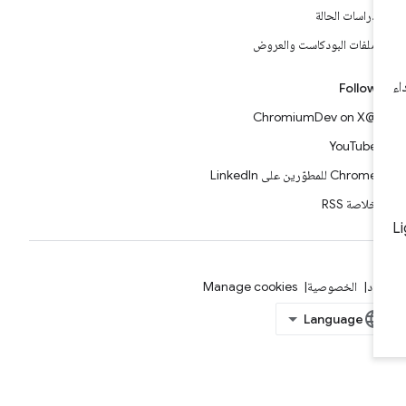
دراسات الحالة
ملفات البودكاست والعروض
Follow
@ChromiumDev on X
YouTube
Chrome للمطوّرين على LinkedIn
خلاصة RSS
بنود
الخصوصية
Manage cookies