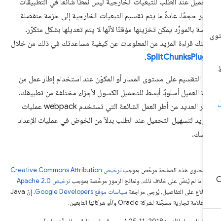
تحميل عند الطلب للتبعيات الخارجية ليس نمطًا شائعًا في التطبيقات
أكبر حجمًا. عادةً ما يتم تقسيم التبعيات الخارجية إلى حزمة منفصلة
صة بالمورِّد يمكن تخزينها مؤقتًا لأنّها لا يتم تعديلها بشكل متكرّر.
كنك قراءة المزيد من المعلومات عن كيفية مساعدتك في ذلك من خلال
.
SplitChunksPlug
عدّ التقسيم على مستوى المسار أو المكوّن عند استخدام إطار عمل من
ة العميل أسلوبًا أبسط للتحميل الكسول لأجزاء مختلفة من تطبيقك.
توفّر العديد من أطر العمل الشائعة التي تستخدم webpack عمليات
ريد لتسهيل التحميل عند الطلب بدلاً من الخوض في عمليات الإعداد
فسك.
ّ محتوى هذه الصفحة مرخّص بموجب
ترخيص Creative Commons Attribution
4‏
ما لم يُنصّ على خلاف ذلك، ونماذج الرموز مرخّصة بموجب
ترخيص Apache 2.0‏
.
اطّلاع على التفاصيل، يُرجى مراجعة
سياسات موقع Google Developers‏
. إنّ Java
لامة تجارية مسجَّلة لشركة Oracle و/أو شركائها التابعين.