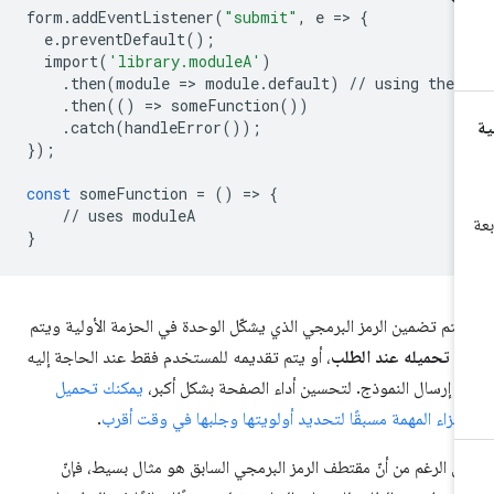
form
.
addEventListener
(
"submit"
,
e
=
>
{
e
.
preventDefault
();
import
(
'library.moduleA'
)
.
then
(
module
=
>
module
.
default
)
//
using
the
.
then
(()
=
>
someFunction
())
.
catch
(
handleError
());
});
const
someFunction
=
()
=
>
{
//
uses
moduleA
}
 يتم تضمين الرمز البرمجي الذي يشكّل الوحدة في الحزمة الأولية ويتم
آن
تحميله عند الطلب
، أو يتم تقديمه للمستخدم فقط عند الحاجة إليه
د إرسال النموذج. لتحسين أداء الصفحة بشكل أكبر،
يمكنك تحميل
أجزاء المهمة مسبقًا لتحديد أولويتها وجلبها في وقت أقرب
.
ى الرغم من أنّ مقتطف الرمز البرمجي السابق هو مثال بسيط، فإنّ