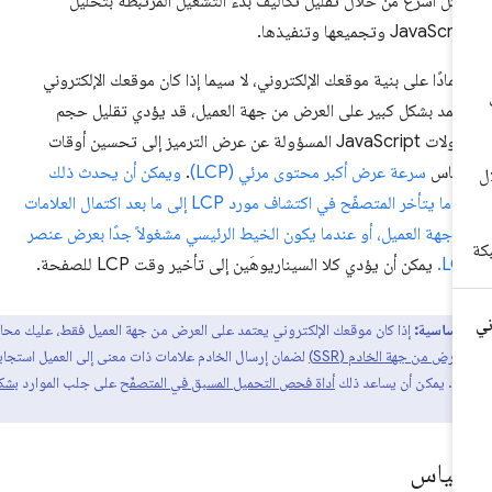
كل أسرع من خلال تقليل تكاليف بدء التشغيل المرتبطة بتحليل
JavaSc وتجميعها وتنفيذها.
تمادًا على بنية موقعك الإلكتروني، لا سيما إذا كان موقعك الإلكتروني
تمد بشكل كبير على العرض من جهة العميل، قد يؤدي تقليل حجم
حمولات JavaScript المسؤولة عن عرض الترميز إلى تحسين أوقات
قياس
سرعة عرض أكبر محتوى مرئي (LCP)
.
ويمكن أن يحدث ذلك
عندما يتأخر المتصفّح في اكتشاف مورد LCP إلى ما بعد اكتمال العلامات
 جهة العميل، أو عندما يكون الخيط الرئيسي مشغولاً جدًا بعرض عنصر
LC
يمكن أن يؤدي كلا السيناريوهَين إلى تأخير وقت LCP للصفحة.
 أساسية:
إذا كان موقعك الإلكتروني يعتمد على العرض من جهة العميل فقط، عليك محاولة
لعرض من جهة الخادم (SSR)
لضمان إرسال الخادم علامات ذات معنى إلى العميل استجابةً
قّل. يمكن أن يساعد ذلك
أداة فحص التحميل المسبق في المتصفّح
على جلب الموارد
بشكل
.
لقياس