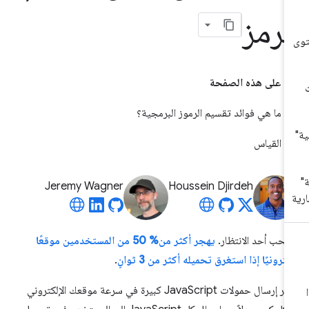
لرمز
على هذه الصفحة
ما هي فوائد تقسيم الرموز البرمجية؟
القياس
Jeremy Wagner
Houssein Djirdeh
 يحب أحد الانتظار.
يهجر أكثر من% 50 من المستخدمين موقعًا
كترونيًا إذا استغرق تحميله أكثر من 3 ثوانٍ
.
يؤثر إرسال حمولات JavaScript كبيرة في سرعة موقعك الإلكتروني