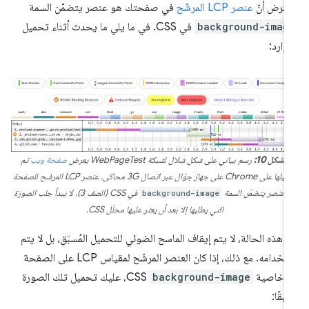
فترض أنّ
عنصر LCP المرشّح
في صفحتك هو عنصر يتضمّن السمة
background-imag
في CSS. في ما يلي ما يحدث أثناء تحميل
موارد:
الشكل 10:
رسم بياني على شكل شلال لشبكة WebPageTest يعرض
صفحة ويب
تم
تشغيلها على Chrome على جهاز جوّال عبر اتصال 3G محاكى. عنصر LCP المرشّح للصفحة
و عنصر يتضمّن السمة
background-image
في CSS (الصف 3). لا يبدأ جلب الصورة
التي يطلبها إلا بعد أن يعثر عليها محلّل CSS.
 هذه الحالة، لا يتم إيقاف الماسح الضوئي للتحميل المُسبَق، بل لا يتم
استخدامه. مع ذلك، إذا كان العنصر المرشّح لمقياس LCP على الصفحة
ن خاصية
background-image
CSS، عليك تحميل تلك الصورة
بقًا: