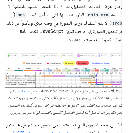
 إطار العرض أثناء بدء التشغيل. بما أنّ أداة الفحص المسبق للتحميل لا
رأ السمة
data-src
بالطريقة نفسها التي تقرأ بها السمة
src
(أو
srcse
)، لا يتم اكتشاف مرجع الصورة في وقت مبكر. والأسوأ من ذلك،
أخر تحميل الصورة إلى
ما بعد
تنزيل JavaScript الخاص بأداة
تحميل الكسول وتجميعه وتنفيذه.
الشكل 8:
رسم بياني على شكل شلال لشبكة WebPageTest يعرض
صفحة ويب
تم
تشغيلها على Chrome على جهاز جوّال عبر اتصال 3G محاكى. يتم تحميل مورد الصورة
بشكل غير ضروري عند الطلب، على الرغم من أنّه يظهر في إطار العرض أثناء بدء التشغيل.
يؤدي ذلك إلى إيقاف عمل أداة فحص التحميل المُسبَق والتسبّب في تأخير غير ضروري.
تنادًا إلى حجم الصورة، الذي قد يعتمد على حجم إطار العرض، قد تكون