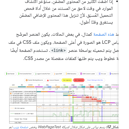
إذا أضفت الكثير من المحتوى المضمّن، ستؤخّر اكتشاف
الموارد في وقت لاحق من المستند من خلال أداة فحص
التحميل المُسبَق، لأنّ تنزيل هذا المحتوى الإضافي المضمّن
يستغرق وقتًا أطول.
نأخذ
هذه الصفحة
كمثال. في بعض الحالات، يكون العنصر المرشّح
لمقياس LCP هو الصورة في أعلى الصفحة، ويكون ملف CSS في ملف
فصل يتم تحميله بواسطة عنصر
<link>
. تستخدم الصفحة أيضًا
بعة خطوط ويب يتم طلبها كملفات منفصلة من مصدر CSS.
الشكل 12:
رسم بياني على شكل شلال لشبكة WebPageTest يخص
صفحة ويب
تم