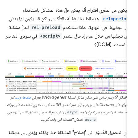
 يكون من المغري اقتراح أنّه يمكن حلّ هذه المشاكل باستخدام
rel=preloa
. هذه الطريقة فعّالة بالتأكيد، ولكن قد يكون لها بعض
آثار الجانبية. في النهاية، لماذا نستخدم
rel=preload
لحلّ مشكلة
كن تجنُّبها من خلال
عدم
إدخال عنصر
<script>
في نموذج العناصر
 المستند (DOM)؟
الشكل 7:
رسم بياني على شكل شلال لشبكة WebPageTest يعرض
صفحة ويب
تم
تشغيلها على Chrome على جهاز جوّال عبر اتصال 3G محاكى. تحتوي الصفحة على ورقة
نماط واحدة ونص برمجي تم إدراجه
async
، ولكن يتم التحميل المُسبَق للنص البرمجي
async
لضمان اكتشافه في وقت أقرب.
دي التحميل المُسبَق إلى "إصلاح" المشكلة هنا، ولكنّه يؤدي إلى مشكلة