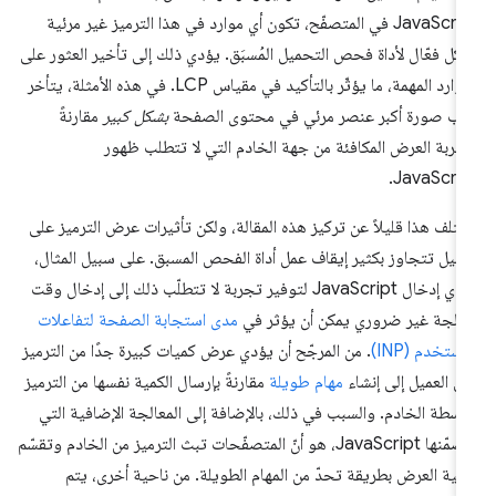
JavaScript في المتصفّح، تكون أي موارد في هذا الترميز غير مرئية
كل فعّال لأداة فحص التحميل المُسبَق. يؤدي ذلك إلى تأخير العثور على
الموارد المهمة، ما يؤثّر بالتأكيد في مقياس LCP. في هذه الأمثلة، يتأخر
ب صورة أكبر عنصر مرئي في محتوى الصفحة
بشكل كبير
مقارنةً
جربة العرض المكافئة من جهة الخادم التي لا تتطلب ظهور
JavaScrip
تلف هذا قليلاً عن تركيز هذه المقالة، ولكن تأثيرات عرض الترميز على
عميل تتجاوز بكثير إيقاف عمل أداة الفحص المسبق. على سبيل المثال،
يؤدي إدخال JavaScript لتوفير تجربة لا تتطلّب ذلك إلى إدخال وقت
الجة غير ضروري يمكن أن يؤثر في
مدى استجابة الصفحة لتفاعلات
مستخدم (INP)
. من المرجّح أن يؤدي عرض كميات كبيرة جدًا من الترميز
ى العميل إلى إنشاء
مهام طويلة
مقارنةً بإرسال الكمية نفسها من الترميز
اسطة الخادم. والسبب في ذلك، بالإضافة إلى المعالجة الإضافية التي
تتضمّنها JavaScript، هو أنّ المتصفّحات تبث الترميز من الخادم وتقسّم
لية العرض بطريقة تحدّ من المهام الطويلة. من ناحية أخرى، يتم