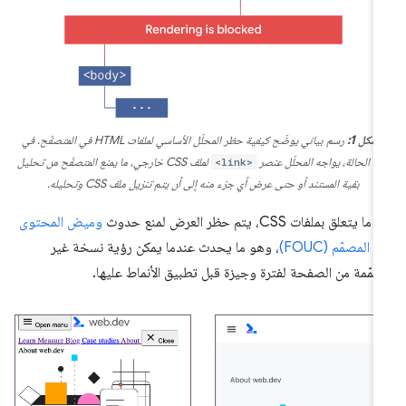
لشكل 1:
رسم بياني يوضّح كيفية حظر المحلّل الأساسي لملفات HTML في المتصفّح. في
ه الحالة، يواجه المحلّل عنصر
<link>
لملف CSS خارجي، ما يمنع المتصفّح من تحليل
بقية المستند أو حتى عرض أي جزء منه إلى أن يتم تنزيل ملف CSS وتحليله.
ا يتعلق بملفات CSS، يتم حظر العرض لمنع حدوث
وميض المحتوى
ر المصمّم (FOUC)
، وهو ما يحدث عندما يمكن رؤية نسخة غير
مّمة من الصفحة لفترة وجيزة قبل تطبيق الأنماط عليها.