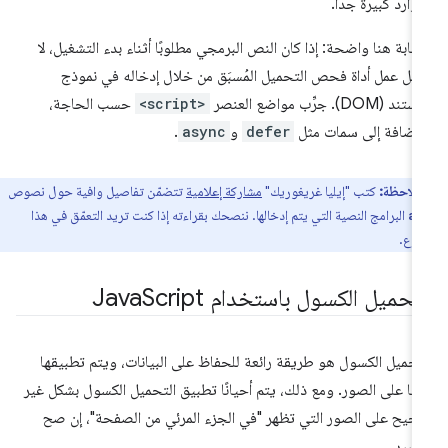
موارد كبيرة جدًا.
إجابة هنا واضحة: إذا كان النص البرمجي مطلوبًا أثناء بدء التشغيل، لا
بطِل عمل أداة فحص التحميل المُسبَق من خلال إدخاله في نموذج
ند (DOM). جرِّب مواضع العنصر
<script>
حسب الحاجة،
لإضافة إلى سمات مثل
defer
و
async
.
ملاحظة:
كتب "إيليا غريغوريك"
مشاركة إعلامية
تتضمّن تفاصيل وافية حول نصوص
البرامج النصية التي يتم إدخالها. ننصحك بقراءته إذا كنت تريد التعمّق في هذا
as
ضوع.
لتحميل الكسول باستخدام Java
Script
تحميل الكسول هو طريقة رائعة للحفاظ على البيانات، ويتم تطبيقها
لبًا على الصور. ومع ذلك، يتم أحيانًا تطبيق التحميل الكسول بشكل غير
يح على الصور التي تظهر "في الجزء المرئي من الصفحة"، إن صح
تعبير.