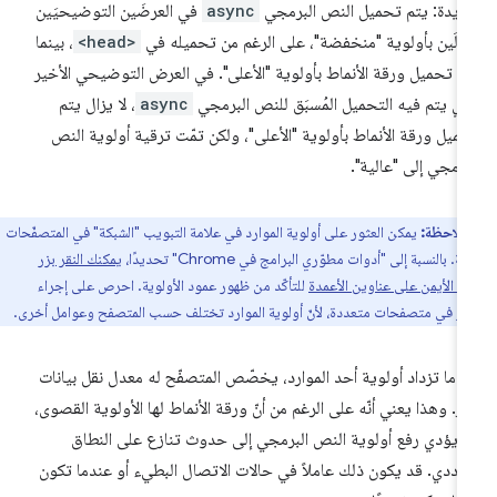
يدة: يتم تحميل النص البرمجي
async
في العرضَين التوضيحيَين
أولَين بأولوية "منخفضة"، على الرغم من تحميله في
<head>
، بينما
م تحميل ورقة الأنماط بأولوية "الأعلى". في العرض التوضيحي الأخير
ذي يتم فيه التحميل المُسبَق للنص البرمجي
async
، لا يزال يتم
ميل ورقة الأنماط بأولوية "الأعلى"، ولكن تمّت ترقية أولوية النص
برمجي إلى "عالية".
ملاحظة:
يمكن العثور على أولوية الموارد في علامة التبويب "الشبكة" في المتصفّحات
. بالنسبة إلى "أدوات مطوّري البرامج في Chrome" تحديدًا،
يمكنك النقر بزر
س الأيمن على عناوين الأعمدة
للتأكّد من ظهور عمود الأولوية. احرص على إجراء
بار في متصفحات متعددة، لأنّ أولوية الموارد تختلف حسب المتصفح وعوامل أخرى.
دما تزداد أولوية أحد الموارد، يخصّص المتصفّح له معدل نقل بيانات
بر. وهذا يعني أنّه على الرغم من أنّ ورقة الأنماط لها الأولوية القصوى،
 يؤدي رفع أولوية النص البرمجي إلى حدوث تنازع على النطاق
ترددي. قد يكون ذلك عاملاً في حالات الاتصال البطيء أو عندما تكون