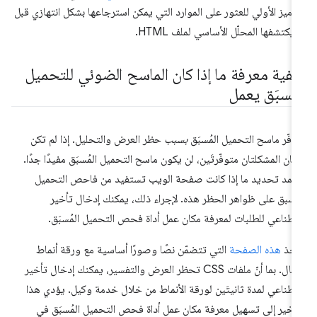
ترميز الأولي للعثور على الموارد التي يمكن استرجاعها بشكل انتهازي قبل
 يكتشفها المحلّل الأساسي لملف HTML.
يفية معرفة ما إذا كان الماسح الضوئي للتحميل
لمُسبَق يعمل
وفّر ماسح التحميل المُسبَق
بسبب
حظر العرض والتحليل. إذا لم تكن
تان المشكلتان متوفّرتَين، لن يكون ماسح التحميل المُسبَق مفيدًا جدًا.
تمد تحديد ما إذا كانت صفحة الويب تستفيد من فاحص التحميل
مسبق على ظواهر الحظر هذه. لإجراء ذلك، يمكنك إدخال تأخير
طناعي للطلبات لمعرفة مكان عمل أداة فحص التحميل المُسبَق.
نأخذ
هذه الصفحة
التي تتضمّن نصًا وصورًا أساسية مع ورقة أنماط
كمثال. بما أنّ ملفات CSS تحظر العرض والتفسير، يمكنك إدخال تأخير
طناعي لمدة ثانيتَين لورقة الأنماط من خلال خدمة وكيل. يؤدي هذا
تأخير إلى تسهيل معرفة مكان عمل أداة فحص التحميل المُسبَق في