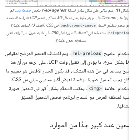
الشكل 11:
رسم بياني على شكل شلال لشبكة WebPageTest يخص
صفحة ويب
تم
تشغيلها على Chrome على جهاز جوّال عبر اتصال 3G محاكى عنصر LCP المرشّح للصفحة
هو عنصر يتضمّن السمة
background-image
في CSS (الصف 3). تساعد الإشارة
rel=preload
المتصفّح في اكتشاف الصورة قبل 250 ملي ثانية تقريبًا من الوقت الذي
يستغرقه بدون الإشارة.
ستخدام التلميح
rel=preload
، يتم اكتشاف العنصر المرشّح لمقياس
LCP بشكل أسرع، ما يؤدي إلى تقليل وقت LCP. على الرغم من أنّ هذا
تلميح يساعد في حلّ هذه المشكلة، قد يكون الخيار الأفضل هو تقييم ما
ا كان يجب تحميل صورة مرشّحة لعرض أكبر محتوى مرئي
من
CSS.
ستخدام العلامة
<img>
، يمكنك التحكّم بشكل أكبر في تحميل صورة
اسبة لمنطقة العرض مع السماح لبرنامج فحص التحميل المُسبَق
كتشافها.
ضمين عدد كبير جدًا من الموارد