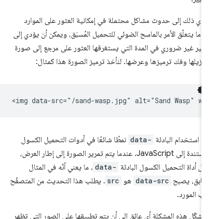
دي ذلك إلى حدوث مشاكل محتملة في إمكانية العثور على الموارد
دما يتعلّق الأمر بالماسح الضوئي للتحميل المُسبَق، ويمكن أن يؤدي إلى
خير غير ضروري في المدة التي يستغرقها العثور على مرجع إلى صورة
نزيلها وفك ترميزها وعرضها. لنأخذ ترميز الصورة هذا كمثال:
عدّ استخدام البادئة
data-
نمطًا شائعًا في أدوات التحميل الكسول
المستندة إلى JavaScript. عندما يتم تمرير الصورة إلى إطار العرض،
يل أداة التحميل الكسول البادئة
data-
، ما يعني أنّه في المثال
سابق، يصبح
data-src
هو
src
. يطلب هذا التحديث من المتصفّح
ب المورد.
 تشكّل هذه المشكلة أي عائق إلى أن يتم تطبيقها على الصور التي تظهر