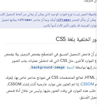
كل متزايد.
 أساسية:
الصور ليست نوع الموارد الوحيد الذي يمكن أن يعاني من أنماط التحميل الكسول
ية. يمكن أن يتأثّر العنصر
أيضًا، وبما أنّ عناصر
يمكنها تحميل
<iframe>
<iframe>
الموارد الفرعية، قد يكون تأثير الأداء أسوأ بكثير.
ر الخلفية بلغة CSS
كَّر أنّ فاحص التحميل المسبق في المتصفّح يفحص
الترميز
. ولا يفحص
أنواع الموارد الأخرى، مثل CSS التي قد تتضمّن عمليات جلب للصور
مشار إليها بواسطة
السمة
background-image
.
مثل HTML، تعالج المتصفحات CSS في نموذج عناصر خاص بها، يُعرف
سم
CSSOM
. إذا تم العثور على موارد خارجية أثناء إنشاء CSSOM،
م طلب هذه الموارد في وقت العثور عليها، وليس من خلال أداة فحص
تحميل المُسبَق.