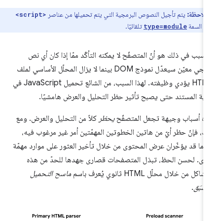
ملاحظة:
يتم تأجيل النصوص البرمجية التي يتم تحميلها من عناصر
<script>
ن السمة
تلقائيًا.
type=module
لسبب في ذلك هو أنّ المتصفّح لا يمكنه التأكّد ممّا إذا كان أي نص
برمجي معيّن سيعدّل نموذج DOM بينما لا يزال المحلّل الأساسي لملف
HTML يؤدي وظيفته. لهذا السبب، من الشائع تحميل JavaScript في
اية المستند حتى يصبح تأثير حظر التحليل والعرض هامشيًا.
ه أسباب وجيهة تجعل المتصفّح
يحظر
كلاً من التحليل والعرض. ومع
ك، فإنّ حظر أيّ من هاتين الخطوتين المهمّتين أمر غير مرغوب فيه،
نّهما قد يؤخّران عرض المحتوى من خلال تأخير العثور على موارد مهمّة
رى. لحسن الحظ، تبذل المتصفحات قصارى جهدها للحدّ من هذه
شاكل من خلال محلّل HTML ثانوي يُعرف باسم
ماسح التحميل
مُسبَق
.