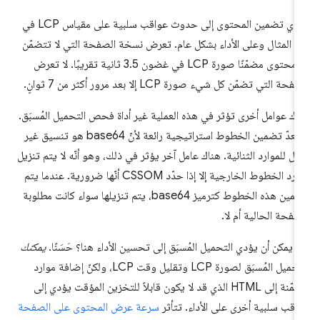
يؤدي تضمين المحتوى إلى حدوث عواقب سلبية على مقياس LCP في
ا المثال وعلى الأداء بشكل عام. تعرض نسخة الصفحة التي لا تتضمّن
أي محتوى مضمّنًا صورة LCP في غضون 3.5 ثانية تقريبًا. لا تعرض
فحة التي تضمّن كل شيء صورة LCP إلا بعد مرور أكثر من 7 ثوانٍ.
اك عوامل أخرى تؤثر في هذه العملية غير أداة فحص التحميل المُسبَق.
لا يُعدّ تضمين الخطوط استراتيجية رائعة لأنّ base64 هو تنسيق غير
ّال للموارد الثنائية. هناك عامل آخر يؤثر في ذلك، وهو أنّه لا يتم تنزيل
موارد الخطوط الخارجية إلا إذا حدّد CSSOM أنّها ضرورية. عندما يتم
تضمين هذه الخطوط كترميز base64، يتم تنزيلها سواء كانت مطلوبة
صفحة الحالية أم لا.
 يمكن أن يؤدي التحميل المُسبَق إلى تحسين الأداء هنا؟ حَسَنًا.
يمكنك
التحميل المُسبَق لصورة LCP وتقليل وقت LCP، ولكنّ إضافة موارد
مضمّنة إلى HTML الذي قد لا يكون قابلاً للتخزين المؤقت يؤدي إلى
اقب سلبية أخرى على الأداء. تتأثر
سرعة عرض المحتوى على الصفحة