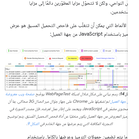
ض النواحي، ولكن لا تتحوّل مزايا المطوّرين دائمًا إلى مزايا
مستخدمين.
د الأنماط التي يمكن أن تتغلّب على فاحص التحميل المسبق هو عرض
ميز باستخدام JavaScript من جهة العميل:
كل 14:
رسم بياني على شكل شلال لشبكة WebPageTest يوضّح
صفحة ويب معروضة
من جهة العميل
تم تشغيلها على Chrome على جهاز جوّال عبر اتصال 3G محاكى. بما أنّ
المحتوى مضمّن في JavaScript ويعتمد على إطار عمل لعرضه، فإنّ مصدر الصورة في
لترميز المعروض من جهة العميل يكون مخفيًا عن أداة فحص التحميل المُسبَق. يتم توضيح
التجربة المكافئة التي يتم عرضها من جهة الخادم في
الشكل 9
.
دما يتم تضمين حمولات الترميز وعرضها بالكامل باستخدام