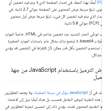
أيضًا بهذا النمط. في إصدار الصفحة الذي لا يتم فيه تضمين أي
محتوى، تبلغ سرعة عرض المحتوى على الصفحة حوالي 2.7 ثانية. في
إصدار الذي يتم فيه تضمين كل شيء، تبلغ سرعة عرض أول محتوى
FCP) حوالي 5.8 ثانية.
يجب توخّي الحذر الشديد عند تضمين عناصر في HTML، خاصةً الموارد
المرمّزة بـ base64. لا يُنصح بذلك بشكل عام، باستثناء الموارد الصغيرة
ًا. استخدِم التضمين بأقل قدر ممكن، لأنّ الإفراط في التضمين قد يؤدي
ى مشاكل.
رض الترميز باستخدام Java
Script من جهة
لعميل
 شك في أنّ
JavaScript يؤثّر في سرعة الصفحة
. ولا يعتمد المطوّرون
ى هذه التقنية لتوفير التفاعل فحسب، بل هناك أيضًا ميل إلى الاعتماد
يها لتقديم المحتوى نفسه. يؤدي ذلك إلى تحسين تجربة المطوّرين في