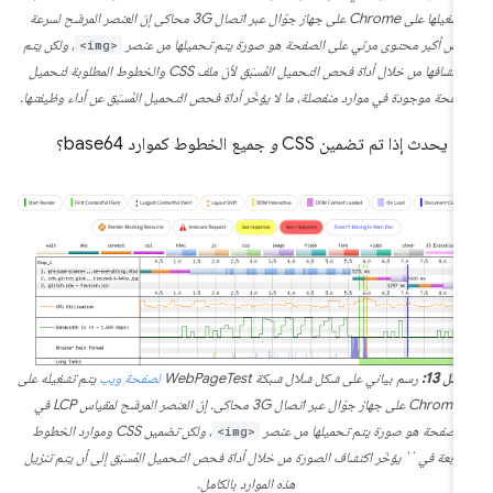
تشغيلها على Chrome على جهاز جوّال عبر اتصال 3G محاكى إنّ العنصر المرشّح لسرعة
رض أكبر محتوى مرئي على الصفحة هو صورة يتم تحميلها من عنصر
<img>
، ولكن يتم
اكتشافها من خلال أداة فحص التحميل المُسبَق لأنّ ملف CSS والخطوط المطلوبة لتحميل
صفحة موجودة في موارد منفصلة، ما لا يؤخّر أداة فحص التحميل المُسبَق عن أداء وظيفتها.
ذا يحدث إذا تم تضمين CSS
و
جميع الخطوط كموارد base64؟
كل 13:
رسم بياني على شكل شلال شبكة WebPageTest
لصفحة ويب
يتم تشغيله على
Chrome على جهاز جوّال عبر اتصال 3G محاكى. إنّ العنصر المرشّح لمقياس LCP في
الصفحة هو صورة يتم تحميلها من عنصر
<img>
، ولكن تضمين CSS وموارد الخطوط
لأربعة في `` يؤخّر اكتشاف الصورة من خلال أداة فحص التحميل المُسبَق إلى أن يتم تنزيل
هذه الموارد بالكامل.