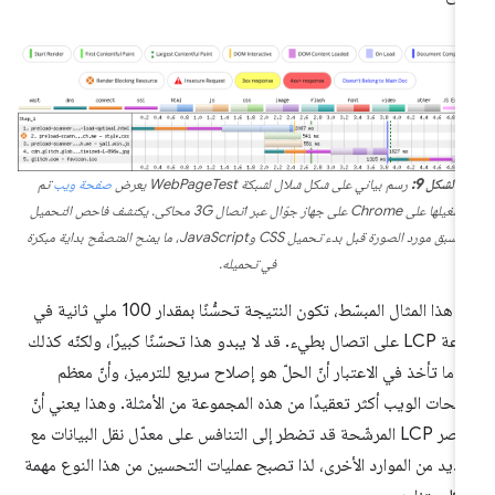
الشكل 9:
رسم بياني على شكل شلال لشبكة WebPageTest يعرض
صفحة ويب
تم
تشغيلها على Chrome على جهاز جوّال عبر اتصال 3G محاكى. يكتشف فاحص التحميل
المسبق مورد الصورة قبل بدء تحميل CSS وJavaScript، ما يمنح المتصفّح بداية مبكرة
في تحميله.
في هذا المثال المبسّط، تكون النتيجة تحسُّنًا بمقدار 100 ملي ثانية في
سرعة LCP على اتصال بطيء. قد لا يبدو هذا تحسّنًا كبيرًا، ولكنّه كذلك
دما تأخذ في الاعتبار أنّ الحلّ هو إصلاح سريع للترميز، وأنّ معظم
حات الويب أكثر تعقيدًا من هذه المجموعة من الأمثلة. وهذا يعني أنّ
عناصر LCP المرشّحة قد تضطر إلى التنافس على معدّل نقل البيانات مع
عديد من الموارد الأخرى، لذا تصبح عمليات التحسين من هذا النوع مهمة