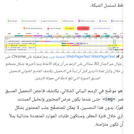
طط تسلسل الشبكة.
شكل 4:
WebPageTest
WebPageTest
لصفحة ويب
يتم تشغيله على Chrome على
جهاز جوّال عبر اتصال 3G محاكى على الرغم من أنّ ورقة الأنماط يتم تأخيرها بشكل مصطنع
من خلال وكيل لمدة ثانيتين قبل أن تبدأ في التحميل، يكتشف الماسح الضوئي للتحميل
المسبق الصورة التي تقع لاحقًا في حمولة الترميز.
ا هو موضّح في الرسم البياني الشلالي، يكتشف فاحص التحميل المسبق
عنصر
<img>
حتى عندما يكون عرض المحتوى وتحليل المستند
ظورًا
. بدون هذا التحسين، لا يمكن للمتصفّح جلب المحتوى بشكل
تهازي خلال فترة الحظر، وستكون طلبات الموارد المتعددة متتالية بدلاً
 أن تكون متزامنة.