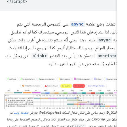
م تلقائيًا وضع علامة
async
على النصوص البرمجية التي يتم
خالها، لذا عند إدخال هذا النص البرمجي، سيتصرف كما لو تم تطبيق
سمة
async
عليه. وهذا يعني أنّه سيتم تنفيذه في أقرب وقت ممكن
ن يحظر العرض. يبدو ذلك مثاليًا، أليس كذلك؟ ومع ذلك، إذا افترضت
ّ
<script>
المضمّن هذا يأتي بعد العنصر
<link>
الذي يحمّل ملف
، ستحصل على نتيجة غير مثالية:
الشكل 5:
رسم بياني على شكل شلال لشبكة WebPageTest يعرض
صفحة ويب
تم
تشغيلها على Chrome على جهاز جوّال عبر اتصال 3G محاكى. تحتوي الصفحة على ورقة
أنماط واحدة ونص برمجي
async
تم إدراجه. لا يمكن لفاحص التحميل المسبق اكتشاف