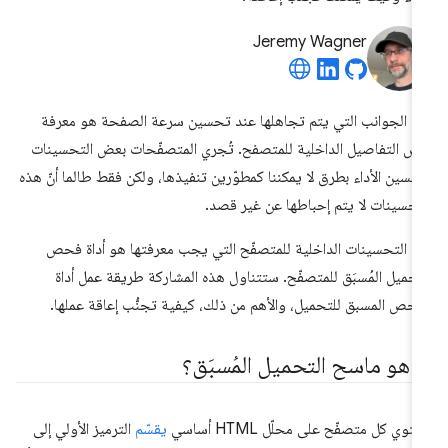
Jeremy Wagner
د الجوانب التي يتم تجاهلها عند تحسين سرعة الصفحة هو معرفة
ض التفاصيل الداخلية للمتصفح. تُجري المتصفّحات بعض التحسينات
حسين الأداء بطرق لا يمكننا كمطوّرين تنفيذها، ولكن فقط طالما أنّ هذه
تحسينات لا يتم إحباطها عن غير قصد.
د التحسينات الداخلية للمتصفّح التي يجب معرفتها هو أداة فحص
تحميل المُسبَق للمتصفّح. ستتناول هذه المشاركة طريقة عمل أداة
فحص المسبق للتحميل، والأهم من ذلك، كيفية تجنُّب إعاقة عملها.
ا هو ماسح التحميل المُسبَق؟
توي كل متصفّح على محلّل HTML أساسي
يقسّم
الترميز الأولي إلى