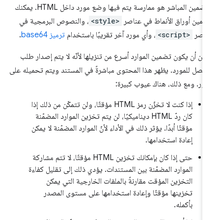
التضمين المباشر هو ممارسة يتم فيها وضع مورد داخل HTML. يمكنك
مين أوراق الأنماط في عناصر
<style>
، والنصوص البرمجية في
ناصر
<script>
، وأي مورد آخر تقريبًا باستخدام
ترميز base64
.
كن أن يكون تضمين الموارد أسرع من تنزيلها لأنّه لا يتم إصدار طلب
فصل للمورد. يظهر هذا المحتوى مباشرةً في المستند ويتم تحميله على
فور. ومع ذلك، هناك عيوب كبيرة:
إذا كنت لا تخزّن رمز HTML مؤقتًا، ولن تتمكّن من ذلك إذا
كان ردّ HTML ديناميكيًا، لن يتم تخزين الموارد المضمّنة
مؤقتًا أبدًا. يؤثر ذلك في الأداء لأنّ الموارد المضمّنة لا يمكن
إعادة استخدامها.
حتى إذا كان بإمكانك تخزين HTML مؤقتًا، لا تتم مشاركة
الموارد المضمّنة بين المستندات. يؤدي ذلك إلى تقليل كفاءة
التخزين المؤقت مقارنةً بالملفات الخارجية التي يمكن
تخزينها مؤقتًا وإعادة استخدامها على مستوى المصدر
بأكمله.