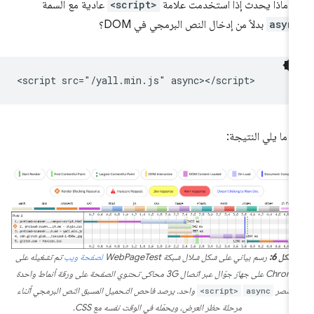
ًا، ماذا يحدث إذا استخدمت علامة
<script>
عادية مع السمة
asyn
بدلاً من إدخال النص البرمجي في DOM؟
 ما يلي النتيجة:
لشكل 6:
رسم بياني على شكل شلال شبكة WebPageTest
لصفحة ويب
تم تشغيله على
Chrome على جهاز جوّال عبر اتصال 3G محاكى تحتوي الصفحة على ورقة أنماط واحدة
وعنصر
async
<script>
واحد. يرصد فاحص التحميل المسبق النص البرمجي أثناء
مرحلة حظر العرض، ويحمّله في الوقت نفسه مع CSS.