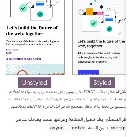
الشكل 2:
مثال محاكاة لـ FOUC. على اليمين، تظهر الصفحة الرئيسية لموقع web.dev
بدون أنماط. على اليسار، تظهر الصفحة نفسها مع تطبيق الأنماط. يمكن أن تحدث حالة عدم
التنسيق في لحظة إذا لم يحظر المتصفّح العرض أثناء تنزيل ورقة الأنماط ومعالجتها.
ظر المتصفّح أيضًا تحليل الصفحة وعرضها عندما يصادف عناصر
<script
بدون السمة
defer
أو
async
.