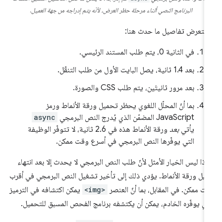
البرنامج النصي أثناء مرحلة حظر العرض، لأنّه يتم إدراجه من جهة العميل.
ستعرض تفاصيل ما حدث هنا:
في الثانية 0، يتم طلب المستند الرئيسي.
بعد 1.4 ثانية، يصل البايت الأول من طلب التنقّل.
بعد مرور ثانيتَين، يتم طلب CSS والصورة.
بما أنّ المحلّل اللغوي يحظر تحميل ورقة الأنماط ورمز
JavaScript المضمّن الذي يُدرج النص البرمجي
async
يأتي
بعد
ورقة الأنماط هذه في 2.6 ثانية، لا تتوفّر الوظيفة
التي يوفّرها النص البرمجي في أسرع وقت ممكن.
ذا ليس الخيار الأمثل لأنّ طلب النص البرمجي لا يحدث إلا بعد انتهاء
زيل ورقة الأنماط. يؤدي ذلك إلى تأخير تشغيل النص البرمجي في أقرب
ت ممكن. في المقابل، بما أنّ العنصر
<img>
يمكن اكتشافه في الترميز
ذي يوفّره الخادم، يمكن أن يكتشفه برنامج الفحص المسبق للتحميل.