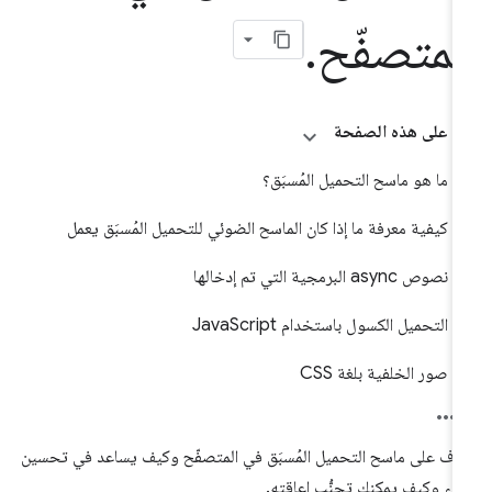
لمتصفّح
.
على هذه الصفحة
ما هو ماسح التحميل المُسبَق؟
كيفية معرفة ما إذا كان الماسح الضوئي للتحميل المُسبَق يعمل
نصوص async البرمجية التي تم إدخالها
التحميل الكسول باستخدام JavaScript
صور الخلفية بلغة CSS
رَّف على ماسح التحميل المُسبَق في المتصفّح وكيف يساعد في تحسين
أداء وكيف يمكنك تجنُّب إعاقته.