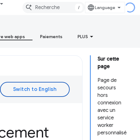
/
ve web apps
Paiements
PLUS
Sur cette
page
Page de
secours
hors
connexion
avec un
service
worker
acement
personnalisé