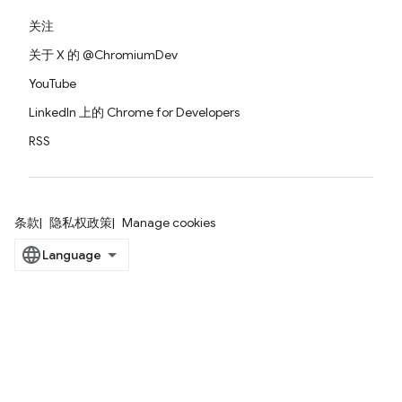
关注
关于 X 的 @ChromiumDev
YouTube
LinkedIn 上的 Chrome for Developers
RSS
条款
隐私权政策
Manage cookies