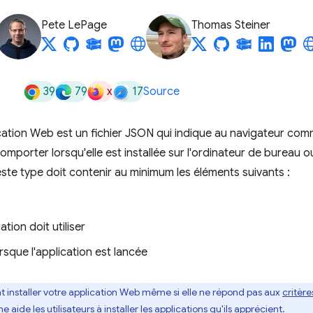
Pete LePage
Thomas Steiner
39
79
x
17
Source
ication Web est un fichier JSON qui indique au navigateur co
mporter lorsqu'elle est installée sur l'ordinateur de bureau ou
ifeste type doit contenir au minimum les éléments suivants :
tion doit utiliser
orsque l'application est lancée
nt installer votre application Web même si elle ne répond pas aux
critères
de les utilisateurs à installer les applications qu'ils apprécient
.