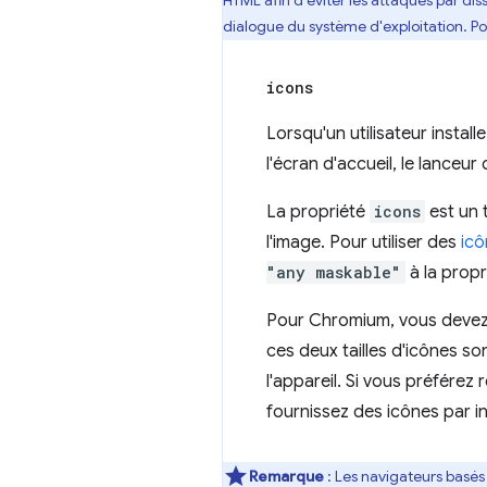
HTML afin d'éviter les attaques par di
dialogue du système d'exploitation. Po
icons
Lorsqu'un utilisateur instal
l'écran d'accueil, le lanceur
La propriété
icons
est un 
l'image. Pour utiliser des
ic
"any maskable"
à la prop
Pour Chromium, vous devez fo
ces deux tailles d'icônes s
l'appareil. Si vous préférez
fournissez des icônes par 
Remarque
: Les navigateurs basés