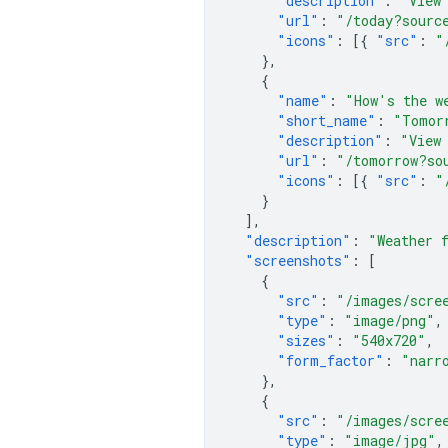
"description"
:
"View
"url"
:
"/today?sourc
"icons"
:
[{
"src"
:
"
},
{
"name"
:
"How's the w
"short_name"
:
"Tomor
"description"
:
"View
"url"
:
"/tomorrow?so
"icons"
:
[{
"src"
:
"
}
],
"description"
:
"Weather 
"screenshots"
:
[
{
"src"
:
"/images/scre
"type"
:
"image/png"
,
"sizes"
:
"540x720"
,
"form_factor"
:
"narr
},
{
"src"
:
"/images/scre
"type"
:
"image/jpg"
,