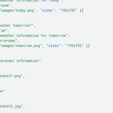
 weather information for today"
,
e=pwa"
,
/images/today.png"
,
"sizes"
:
"192x192"
}]
eather tomorrow?"
,
row"
,
 weather information for tomorrow"
,
urce=pwa"
,
/images/tomorrow.png"
,
"sizes"
:
"192x192"
}]
forecast information"
,
enshot1.png"
,
ow"
enshot2.jpg"
,