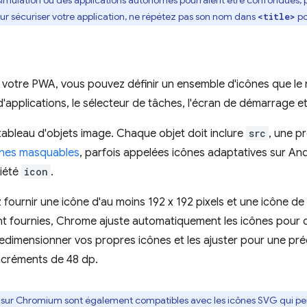
ssimulation où des applications autonomes pourraient être confondues, 
ur sécuriser votre application, ne répétez pas son nom dans
po
<title>
le votre PWA, vous pouvez définir un ensemble d'icônes que le n
 d'applications, le sélecteur de tâches, l'écran de démarrage et 
tableau d'objets image. Chaque objet doit inclure
src
, une p
ônes masquables
, parfois appelées icônes adaptatives sur An
riété
icon
.
urnir une icône d'au moins 192 x 192 pixels et une icône de 51
ont fournies, Chrome ajuste automatiquement les icônes pour q
 redimensionner vos propres icônes et les ajuster pour une préc
incréments de 48 dp.
 sur Chromium sont également compatibles avec les icônes SVG qui peu