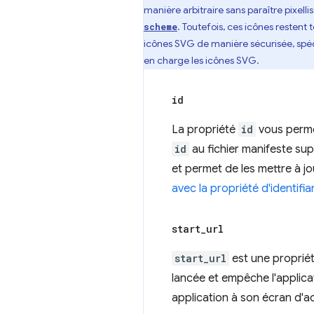
manière arbitraire sans paraître pixell
. Toutefois, ces icônes restent t
scheme
icônes SVG de manière sécurisée, spéc
en charge les icônes SVG.
id
La propriété
id
vous permet 
id
au fichier manifeste su
et permet de les mettre à jou
avec la propriété d'identifi
start
_
url
start_url
est une propriété
lancée et empêche l'applicati
application à son écran d'ac