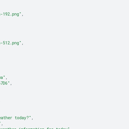
s-192.png"
,
s-512.png"
,
wa"
,
67D6"
,
,
eather today?"
,
"
,