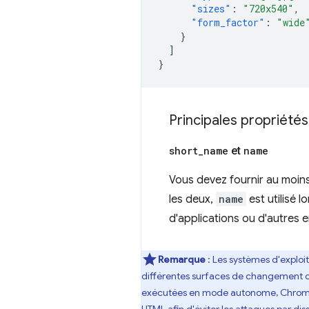
"sizes"
:
"720x540"
,
"form_factor"
:
"wide
}
]
}
Principales propriétés
short
_
name
et
name
Vous devez fournir au moin
les deux,
name
est utilisé l
d'applications ou d'autres 
Remarque
: Les systèmes d'exploit
différentes surfaces de changement d
exécutées en mode autonome, Chrom