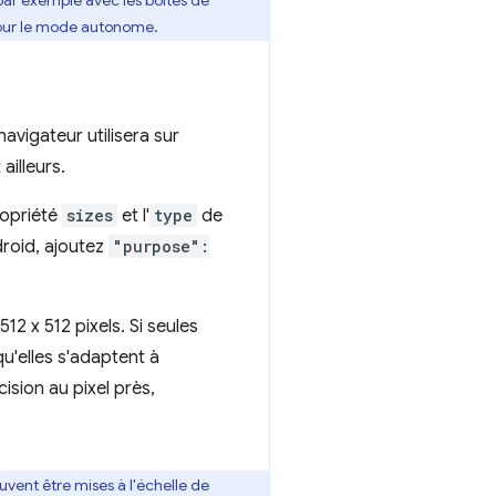
par exemple avec les boîtes de
ur le mode autonome.
avigateur utilisera sur
ailleurs.
ropriété
sizes
et l'
type
de
droid, ajoutez
"purpose":
2 x 512 pixels. Si seules
u'elles s'adaptent à
ision au pixel près,
vent être mises à l'échelle de