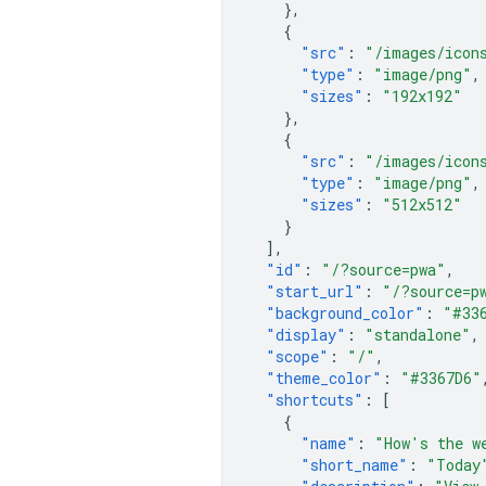
},
{
"src"
:
"/images/icon
"type"
:
"image/png"
,
"sizes"
:
"192x192"
},
{
"src"
:
"/images/icon
"type"
:
"image/png"
,
"sizes"
:
"512x512"
}
],
"id"
:
"/?source=pwa"
,
"start_url"
:
"/?source=p
"background_color"
:
"#33
"display"
:
"standalone"
,
"scope"
:
"/"
,
"theme_color"
:
"#3367D6"
"shortcuts"
:
[
{
"name"
:
"How's the w
"short_name"
:
"Today