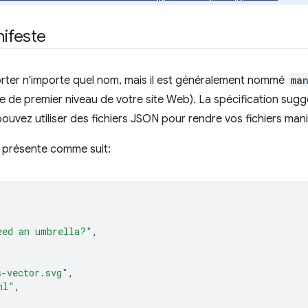
nifeste
orter n'importe quel nom, mais il est généralement nommé
man
ire de premier niveau de votre site Web). La spécification sugg
pouvez utiliser des fichiers JSON pour rendre vos fichiers manif
e présente comme suit:
eed an umbrella?"
,
s-vector.svg"
,
ml"
,