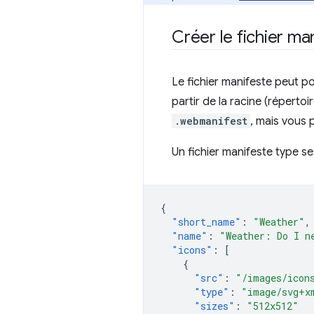
Créer le fichier ma
Le fichier manifeste peut p
partir de la racine (réperto
.webmanifest
, mais vous 
Un fichier manifeste type s
{
"short_name"
:
"Weather"
,
"name"
:
"Weather: Do I n
"icons"
:
[
{
"src"
:
"/images/icon
"type"
:
"image/svg+x
"sizes"
:
"512x512"