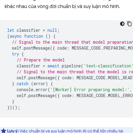
khác nhau của vòng đời chuẩn bị và suy luận mô hình.
let
classifier
=
null
;
(
async
function
()
{
// Signal to the main thread that model preparatio
self
.
postMessage
({
code
:
MESSAGE_CODE
.
PREPARING_MO
try
{
// Prepare the model
classifier
=
await
pipeline
(
'text-classification
// Signal to the main thread that the model is r
self
.
postMessage
({
code
:
MESSAGE_CODE
.
MODEL_READ
}
catch
(
error
)
{
console
.
error
(
'[Worker] Error preparing model:'
,
self
.
postMessage
({
code
:
MESSAGE_CODE
.
MODEL_ERRO
}
})();
Lưu ý:
Việc chuẩn bị và suy luận mô hình AI có thể tốn nhiều tài