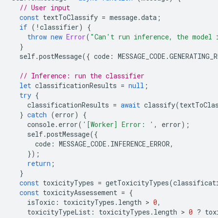
// User input
const
textToClassify
=
message
.
data
;
if
(
!
classifier
)
{
throw
new
Error
(
"Can't run inference, the model 
}
self
.
postMessage
({
code
:
MESSAGE_CODE
.
GENERATING_R
// Inference: run the classifier
let
classificationResults
=
null
;
try
{
classificationResults
=
await
classify
(
textToCla
}
catch
(
error
)
{
console
.
error
(
'[Worker] Error: '
,
error
);
self
.
postMessage
({
code
:
MESSAGE_CODE
.
INFERENCE_ERROR
,
});
return
;
}
const
toxicityTypes
=
getToxicityTypes
(
classificat
const
toxicityAssessement
=
{
isToxic
:
toxicityTypes
.
length
 > 
0
,
toxicityTypeList
:
toxicityTypes
.
length
 > 
0
?
tox