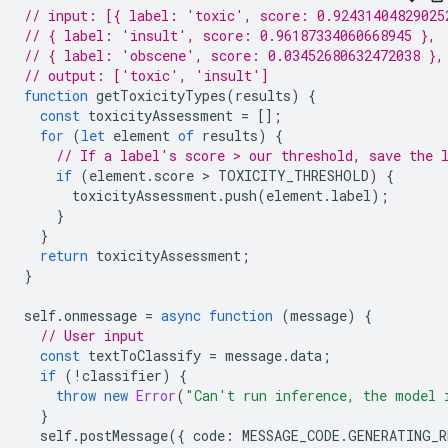
// input: [{ label: 'toxic', score: 0.92431404829025
// { label: 'insult', score: 0.96187334060668945 },
// { label: 'obscene', score: 0.03452680632472038 },
// output: ['toxic', 'insult']
function
getToxicityTypes
(
results
)
{
const
toxicityAssessment
=
[];
for
(
let
element
of
results
)
{
// If a label's score > our threshold, save the 
if
(
element
.
score
 > 
TOXICITY_THRESHOLD
)
{
toxicityAssessment
.
push
(
element
.
label
);
}
}
return
toxicityAssessment
;
}
self
.
onmessage
=
async
function
(
message
)
{
// User input
const
textToClassify
=
message
.
data
;
if
(
!
classifier
)
{
throw
new
Error
(
"Can't run inference, the model 
}
self
.
postMessage
({
code
:
MESSAGE_CODE
.
GENERATING_R