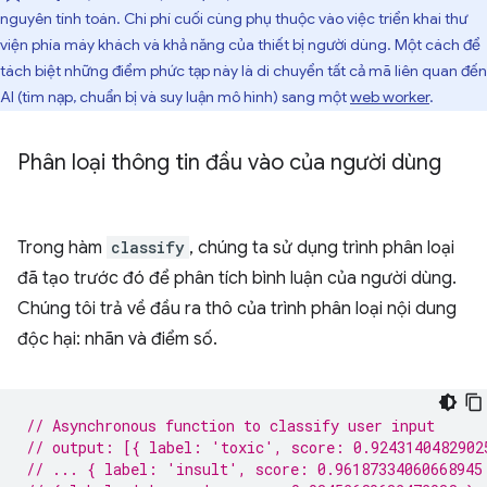
nguyên tính toán. Chi phí cuối cùng phụ thuộc vào việc triển khai thư
viện phía máy khách và khả năng của thiết bị người dùng. Một cách để
tách biệt những điểm phức tạp này là di chuyển tất cả mã liên quan đến
AI (tìm nạp, chuẩn bị và suy luận mô hình) sang một
web worker
.
Phân loại thông tin đầu vào của người dùng
Trong hàm
classify
, chúng ta sử dụng trình phân loại
đã tạo trước đó để phân tích bình luận của người dùng.
Chúng tôi trả về đầu ra thô của trình phân loại nội dung
độc hại: nhãn và điểm số.
// Asynchronous function to classify user input
// output: [{ label: 'toxic', score: 0.9243140482902
// ... { label: 'insult', score: 0.96187334060668945