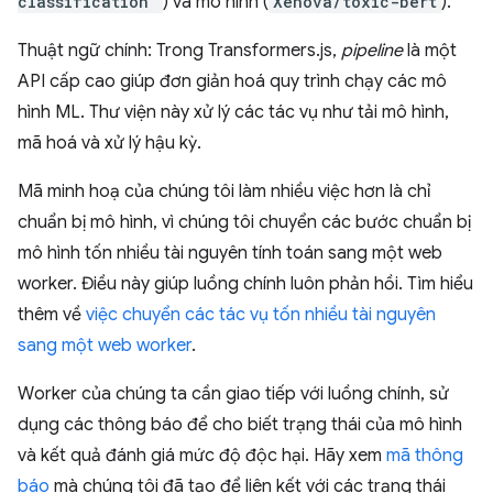
classification'
) và mô hình (
Xenova/toxic-bert
).
Thuật ngữ chính: Trong Transformers.js,
pipeline
là một
API cấp cao giúp đơn giản hoá quy trình chạy các mô
hình ML. Thư viện này xử lý các tác vụ như tải mô hình,
mã hoá và xử lý hậu kỳ.
Mã minh hoạ của chúng tôi làm nhiều việc hơn là chỉ
chuẩn bị mô hình, vì chúng tôi chuyển các bước chuẩn bị
mô hình tốn nhiều tài nguyên tính toán sang một web
worker. Điều này giúp luồng chính luôn phản hồi. Tìm hiểu
thêm về
việc chuyển các tác vụ tốn nhiều tài nguyên
sang một web worker
.
Worker của chúng ta cần giao tiếp với luồng chính, sử
dụng các thông báo để cho biết trạng thái của mô hình
và kết quả đánh giá mức độ độc hại. Hãy xem
mã thông
báo
mà chúng tôi đã tạo để liên kết với các trạng thái