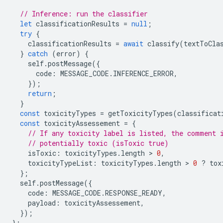
// Inference: run the classifier
let
classificationResults
=
null
;
try
{
classificationResults
=
await
classify
(
textToCla
}
catch
(
error
)
{
self
.
postMessage
({
code
:
MESSAGE_CODE
.
INFERENCE_ERROR
,
});
return
;
}
const
toxicityTypes
=
getToxicityTypes
(
classificat
const
toxicityAssessement
=
{
// If any toxicity label is listed, the comment 
// potentially toxic (isToxic true)
isToxic
:
toxicityTypes
.
length
 > 
0
,
toxicityTypeList
:
toxicityTypes
.
length
 > 
0
?
tox
};
self
.
postMessage
({
code
:
MESSAGE_CODE
.
RESPONSE_READY
,
payload
:
toxicityAssessement
,
});
};