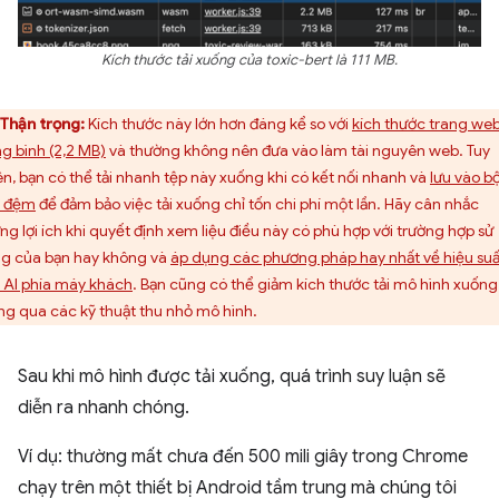
Kích thước tải xuống của toxic-bert là 111 MB.
Thận trọng:
Kích thước này lớn hơn đáng kể so với
kích thước trang we
ng bình (2,2 MB)
và thường không nên đưa vào làm tài nguyên web. Tuy
ên, bạn có thể tải nhanh tệp này xuống khi có kết nối nhanh và
lưu vào b
 đệm
để đảm bảo việc tải xuống chỉ tốn chi phí một lần. Hãy cân nhắc
ng lợi ích khi quyết định xem liệu điều này có phù hợp với trường hợp sử
g của bạn hay không và
áp dụng các phương pháp hay nhất về hiệu suấ
 AI phía máy khách
. Bạn cũng có thể giảm kích thước tải mô hình xuống
ng qua các kỹ thuật thu nhỏ mô hình.
Sau khi mô hình được tải xuống, quá trình suy luận sẽ
diễn ra nhanh chóng.
Ví dụ: thường mất chưa đến 500 mili giây trong Chrome
chạy trên một thiết bị Android tầm trung mà chúng tôi