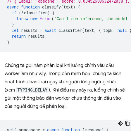
// { label: 'obscene', score: 0.03452680632472038 },
async
function
classify
(
text
)
{
if
(
!
classifier
)
{
throw
new
Error
(
"Can't run inference, the model 
}
let
results
=
await
classifier
(
text
,
{
topk
:
null
return
results
;
}
Chúng ta gọi hàm phân loại khi luồng chính yêu cầu
worker làm như vậy. Trong bản minh hoạ, chúng ta kích
hoạt trình phân loại ngay khi người dùng ngừng nhập
(xem
TYPING_DELAY
). Khi điều này xảy ra, luồng chính sẽ
gửi một thông báo đến worker chứa thông tin đầu vào
của người dùng để phân loại.
self
.
onmessage
=
async
function
(
message
)
{