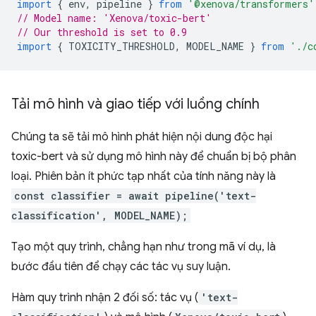
import
{
env
,
pipeline
}
from
'@xenova/transformers'
// Model name: 'Xenova/toxic-bert'
// Our threshold is set to 0.9
import
{
TOXICITY_THRESHOLD
,
MODEL_NAME
}
from
'./c
Tải mô hình và giao tiếp với luồng chính
Chúng ta sẽ tải mô hình phát hiện nội dung độc hại
toxic-bert và sử dụng mô hình này để chuẩn bị bộ phân
loại. Phiên bản ít phức tạp nhất của tính năng này là
const classifier = await pipeline('text-
classification', MODEL_NAME);
Tạo một quy trình, chẳng hạn như trong mã ví dụ, là
bước đầu tiên để chạy các tác vụ suy luận.
Hàm quy trình nhận 2 đối số: tác vụ (
'text-