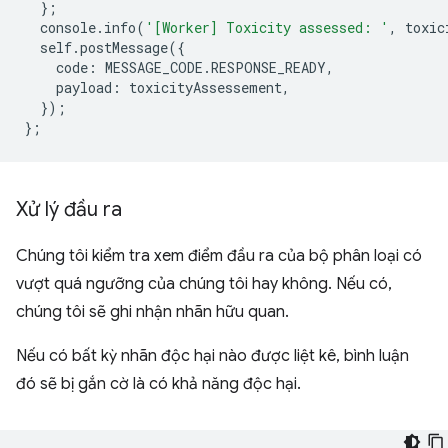
};
console
.
info
(
'[Worker] Toxicity assessed: '
,
toxic
self
.
postMessage
({
code
:
MESSAGE_CODE
.
RESPONSE_READY
,
payload
:
toxicityAssessement
,
});
};
Xử lý đầu ra
Chúng tôi kiểm tra xem điểm đầu ra của bộ phân loại có
vượt quá ngưỡng của chúng tôi hay không. Nếu có,
chúng tôi sẽ ghi nhận nhãn hữu quan.
Nếu có bất kỳ nhãn độc hại nào được liệt kê, bình luận
đó sẽ bị gắn cờ là có khả năng độc hại.