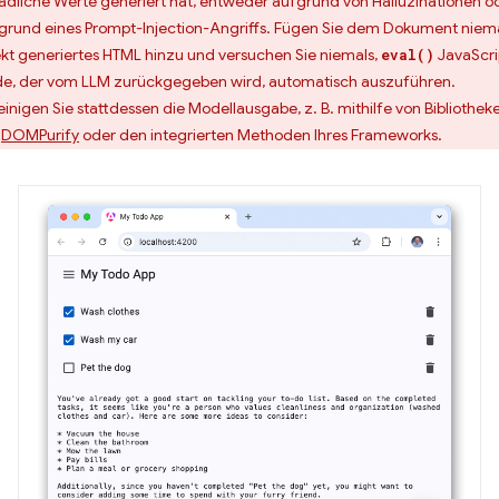
ädliche Werte generiert hat, entweder aufgrund von Halluzinationen o
grund eines Prompt-Injection-Angriffs. Fügen Sie dem Dokument niem
ekt generiertes HTML hinzu und versuchen Sie niemals,
JavaScri
eval()
e, der vom LLM zurückgegeben wird, automatisch auszuführen.
einigen Sie stattdessen die Modellausgabe, z. B. mithilfe von Bibliothek
e
DOMPurify
oder den integrierten Methoden Ihres Frameworks.