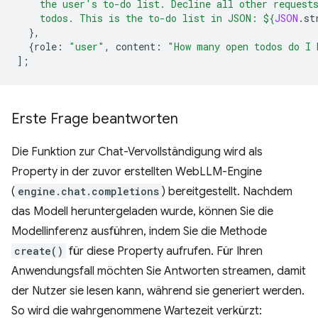
    the user's to-do list. Decline all other request
    todos. This is the to-do list in JSON: 
${
JSON
.
st
},
{
role
:
"user"
,
content
:
"How many open todos do I 
];
Erste Frage beantworten
Die Funktion zur Chat-Vervollständigung wird als
Property in der zuvor erstellten WebLLM-Engine
(
engine.chat.completions
) bereitgestellt. Nachdem
das Modell heruntergeladen wurde, können Sie die
Modellinferenz ausführen, indem Sie die Methode
create()
für diese Property aufrufen. Für Ihren
Anwendungsfall möchten Sie Antworten streamen, damit
der Nutzer sie lesen kann, während sie generiert werden.
So wird die wahrgenommene Wartezeit verkürzt: