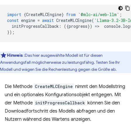
import
{
CreateMLCEngine
}
from
'@mlc-ai/web-llm'
;
const
engine
=
await
CreateMLCEngine
(
'Llama-3.2-3B-I
initProgressCallback
:
({
progress
})
=
>
console
.
log
});
Hinweis
:Das hier ausgewählte Modell ist für diesen
Anwendungsfall möglicherweise zu leistungsfähig. Testen Sie Ihr
Modell und wägen Sie die Rechenleistung gegen die Größe ab.
Die Methode
CreateMLCEngine
nimmt den Modellstring
und ein optionales Konfigurationsobjekt entgegen. Mit
der Methode
initProgressCallback
können Sie den
Downloadfortschritt des Modells abfragen und den
Nutzern während des Wartens anzeigen.