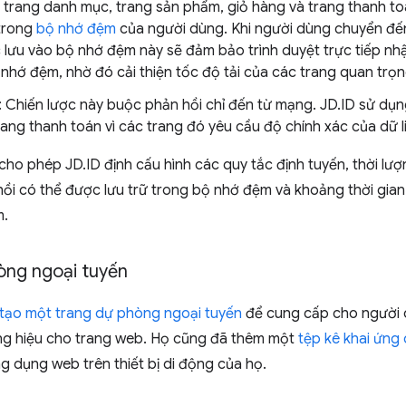
, trang danh mục, trang sản phẩm, giỏ hàng và trang thanh 
trong
bộ nhớ đệm
của người dùng. Khi người dùng chuyển đến
c lưu vào bộ nhớ đệm này sẽ đảm bảo trình duyệt trực tiếp nh
 nhớ đệm, nhờ đó cải thiện tốc độ tải của các trang quan trọn
: Chiến lược này buộc phản hồi chỉ đến từ mạng. JD.ID sử dụn
ang thanh toán vì các trang đó yêu cầu độ chính xác của dữ li
o phép JD.ID định cấu hình các quy tắc định tuyến, thời lư
hồi có thể được lưu trữ trong bộ nhớ đệm và khoảng thời gia
m.
òng ngoại tuyến
tạo một trang dự phòng ngoại tuyến
để cung cấp cho người d
g hiệu cho trang web. Họ cũng đã thêm một
tệp kê khai ứng
g dụng web trên thiết bị di động của họ.