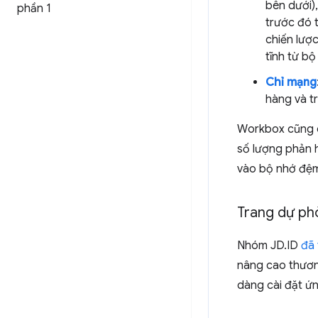
bên dưới)
phần 1
trước đó 
chiến lượ
tĩnh từ bộ
Chỉ mạng
hàng và tr
Workbox cũng ch
số lượng phản 
vào bộ nhớ đệ
Trang dự ph
Nhóm JD.ID
đã 
nâng cao thươn
dàng cài đặt ứn