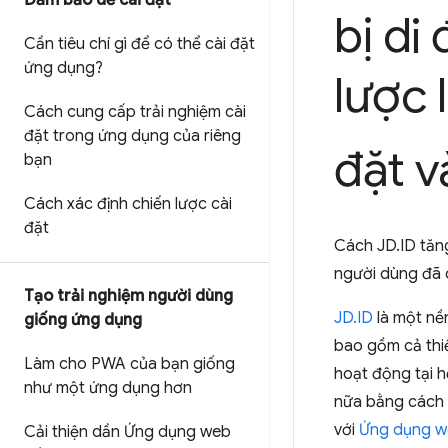
Đảm bảo dễ cài đặt
bị di
Cần tiêu chí gì để có thể cài đặt
ứng dụng?
lược 
Cách cung cấp trải nghiệm cài
đặt trong ứng dụng của riêng
đặt v
bạn
Cách xác định chiến lược cài
đặt
Cách JD.ID tăng
người dùng đã 
Tạo trải nghiệm người dùng
JD.ID
là một nền
giống ứng dụng
bao gồm cả thiế
Làm cho PWA của bạn giống
hoạt động tại 
như một ứng dụng hơn
nữa bằng cách 
với
Ứng dụng w
Cải thiện dần Ứng dụng web