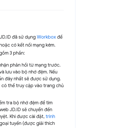
 JD.ID đã sử dụng
Workbox
để
hoặc có kết nối mạng kém.
 gồm 3 phần:
nhận phản hồi từ mạng trước.
 và lưu vào bộ nhớ đệm. Nếu
n đây nhất sẽ được sử dụng.
 có thể truy cập vào trang chủ
iểm tra bộ nhớ đệm để tìm
g web JD.ID sẽ chuyển đến
yệt. Khi được cài đặt,
trình
oại tuyến (được giải thích