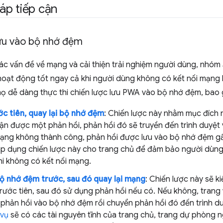
áp tiếp cận
lưu vào bộ nhớ đệm
ác vấn đề về mạng và cải thiện trải nghiệm người dùng, nhóm
ạt động tốt ngay cả khi người dùng không có kết nối mạng 
ọ dễ dàng thực thi chiến lược lưu PWA vào bộ nhớ đệm, bao
c tiên, quay lại bộ nhớ đệm
: Chiến lược này nhằm mục đích 
hận được một phản hồi, phản hồi đó sẽ truyền đến trình duyệt
ạng không thành công, phản hồi được lưu vào bộ nhớ đệm gầ
áp dụng chiến lược này cho trang chủ để đảm bảo người dùng
hi không có kết nối mạng.
ộ nhớ đệm trước, sau đó quay lại mạng
: Chiến lược này sẽ k
trước tiên, sau đó sử dụng phản hồi nếu có. Nếu không, tran
 phản hồi vào bộ nhớ đệm rồi chuyển phản hồi đó đến trình du
 vụ
sẽ có các tài nguyên tĩnh của trang chủ, trang dự phòng ng