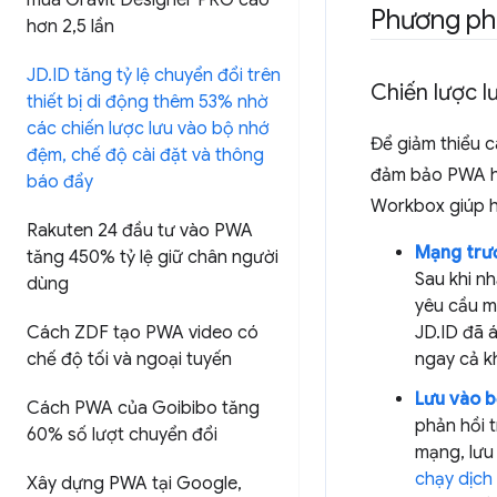
mua Gravit Designer PRO cao
Phương ph
hơn 2
,
5 lần
JD
.
ID tăng tỷ lệ chuyển đổi trên
Chiến lược 
thiết bị di động thêm 53% nhờ
các chiến lược lưu vào bộ nhớ
Để giảm thiểu c
đệm
,
chế độ cài đặt và thông
đảm bảo PWA ho
báo đẩy
Workbox giúp h
Rakuten 24 đầu tư vào PWA
Mạng trướ
tăng 450% tỷ lệ giữ chân người
Sau khi n
dùng
yêu cầu m
Cách ZDF tạo PWA video có
JD.ID đã 
chế độ tối và ngoại tuyến
ngay cả k
Lưu vào b
Cách PWA của Goibibo tăng
phản hồi 
60% số lượt chuyển đổi
mạng, lưu
chạy dịch
Xây dựng PWA tại Google
,