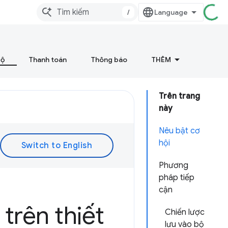
/
bộ
Thanh toán
Thông báo
THÊM
Trên trang
này
Nêu bật cơ
hội
Phương
pháp tiếp
cận
 trên thiết
Chiến lược
lưu vào bộ