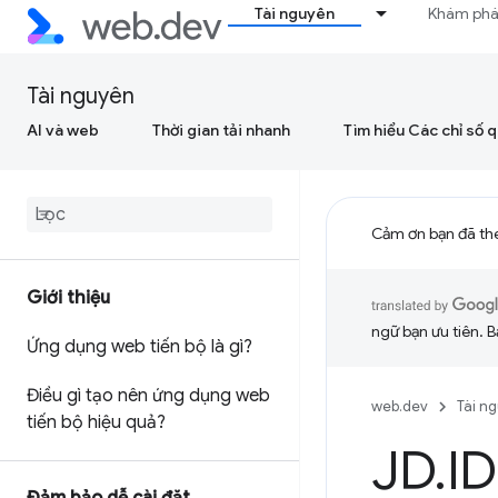
Tài nguyên
Khám ph
Tài nguyên
AI và web
Thời gian tải nhanh
Tìm hiểu Các chỉ số 
Cảm ơn bạn đã th
Giới thiệu
ngữ bạn ưu tiên. B
Ứng dụng web tiến bộ là gì?
Điều gì tạo nên ứng dụng web
web.dev
Tài n
tiến bộ hiệu quả?
JD
.
ID