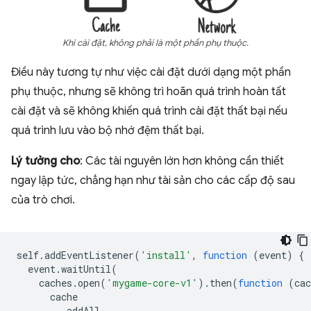
Khi cài đặt, không phải là một phần phụ thuộc.
Điều này tương tự như việc cài đặt dưới dạng một phần
phụ thuộc, nhưng sẽ không trì hoãn quá trình hoàn tất
cài đặt và sẽ không khiến quá trình cài đặt thất bại nếu
quá trình lưu vào bộ nhớ đệm thất bại.
Lý tưởng cho
: Các tài nguyên lớn hơn không cần thiết
ngay lập tức, chẳng hạn như tài sản cho các cấp độ sau
của trò chơi.
self
.
addEventListener
(
'install'
,
function
(
event
)
{
event
.
waitUntil
(
caches
.
open
(
'mygame-core-v1'
).
then
(
function
(
cac
cache
.
addAll