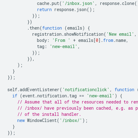
cache
.
put
(
'/inbox.json'
,
response
.
clone
(
return
response
.
json
();
});
})
.
then
(
function
(
emails
)
{
registration
.
showNotification
(
'New email'
,
body
:
'From '
+
emails
[
0
].
from
.
name
,
tag
:
'new-email'
,
});
}),
);
}
});
self
.
addEventListener
(
'notificationclick'
,
function
if
(
event
.
notification
.
tag
==
'new-email'
)
{
// Assume that all of the resources needed to re
// /inbox/ have previously been cached, e.g. as p
// of the install handler.
new
WindowClient
(
'/inbox/'
);
}
});