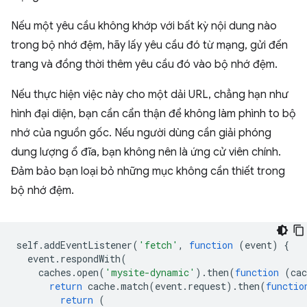
Nếu một yêu cầu không khớp với bất kỳ nội dung nào
trong bộ nhớ đệm, hãy lấy yêu cầu đó từ mạng, gửi đến
trang và đồng thời thêm yêu cầu đó vào bộ nhớ đệm.
Nếu thực hiện việc này cho một dải URL, chẳng hạn như
hình đại diện, bạn cần cẩn thận để không làm phình to bộ
nhớ của nguồn gốc. Nếu người dùng cần giải phóng
dung lượng ổ đĩa, bạn không nên là ứng cử viên chính.
Đảm bảo bạn loại bỏ những mục không cần thiết trong
bộ nhớ đệm.
self
.
addEventListener
(
'fetch'
,
function
(
event
)
{
event
.
respondWith
(
caches
.
open
(
'mysite-dynamic'
).
then
(
function
(
cac
return
cache
.
match
(
event
.
request
).
then
(
functio
return
(