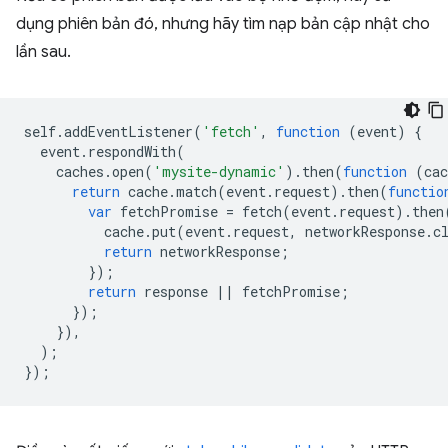
dụng phiên bản đó, nhưng hãy tìm nạp bản cập nhật cho
lần sau.
self
.
addEventListener
(
'fetch'
,
function
(
event
)
{
event
.
respondWith
(
caches
.
open
(
'mysite-dynamic'
).
then
(
function
(
cac
return
cache
.
match
(
event
.
request
).
then
(
functio
var
fetchPromise
=
fetch
(
event
.
request
).
then
cache
.
put
(
event
.
request
,
networkResponse
.
c
return
networkResponse
;
});
return
response
||
fetchPromise
;
});
}),
);
});