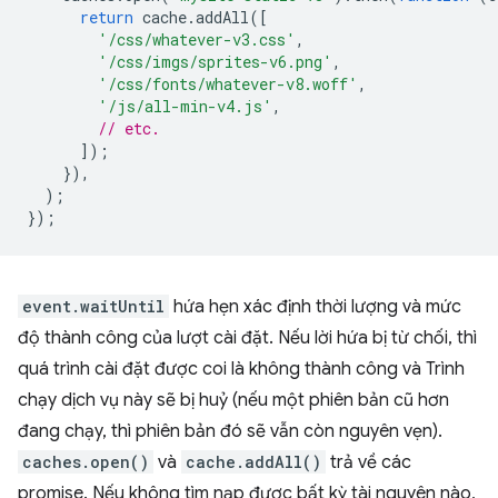
return
cache
.
addAll
([
'/css/whatever-v3.css'
,
'/css/imgs/sprites-v6.png'
,
'/css/fonts/whatever-v8.woff'
,
'/js/all-min-v4.js'
,
// etc.
]);
}),
);
});
event.waitUntil
hứa hẹn xác định thời lượng và mức
độ thành công của lượt cài đặt. Nếu lời hứa bị từ chối, thì
quá trình cài đặt được coi là không thành công và Trình
chạy dịch vụ này sẽ bị huỷ (nếu một phiên bản cũ hơn
đang chạy, thì phiên bản đó sẽ vẫn còn nguyên vẹn).
caches.open()
và
cache.addAll()
trả về các
promise. Nếu không tìm nạp được bất kỳ tài nguyên nào,