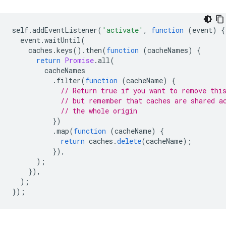
self
.
addEventListener
(
'activate'
,
function
(
event
)
{
event
.
waitUntil
(
caches
.
keys
().
then
(
function
(
cacheNames
)
{
return
Promise
.
all
(
cacheNames
.
filter
(
function
(
cacheName
)
{
// Return true if you want to remove thi
// but remember that caches are shared a
// the whole origin
})
.
map
(
function
(
cacheName
)
{
return
caches
.
delete
(
cacheName
);
}),
);
}),
);
});