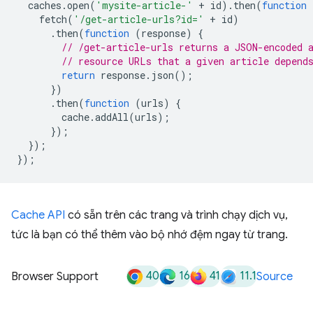
caches
.
open
(
'mysite-article-'
+
id
).
then
(
function
fetch
(
'/get-article-urls?id='
+
id
)
.
then
(
function
(
response
)
{
// /get-article-urls returns a JSON-encoded 
// resource URLs that a given article depend
return
response
.
json
();
})
.
then
(
function
(
urls
)
{
cache
.
addAll
(
urls
);
});
});
});
Cache API
có sẵn trên các trang và trình chạy dịch vụ,
tức là bạn có thể thêm vào bộ nhớ đệm ngay từ trang.
40
16
41
11.1
Browser Support
Source