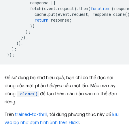
response
||
fetch
(
event
.
request
).
then
(
function
(
respon
cache
.
put
(
event
.
request
,
response
.
clone
(
return
response
;
})
);
});
}),
);
});
Để sử dụng bộ nhớ hiệu quả, bạn chỉ có thể đọc nội
dung của một phản hồi/yêu cầu một lần. Mẫu mã này
dùng
.clone()
để tạo thêm các bản sao có thể đọc
riêng.
Trên
trained-to-thrill
, tôi dùng phương thức này để
lưu
vào bộ nhớ đệm hình ảnh trên Flickr
.