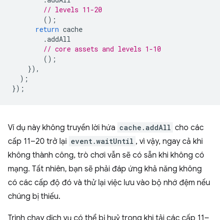
// levels 11-20
();
return
cache
.
addAll
// core assets and levels 1-10
();
}),
);
});
Ví dụ này không truyền lời hứa
cache.addAll
cho các
cấp 11–20 trở lại
event.waitUntil
, vì vậy, ngay cả khi
không thành công, trò chơi vẫn sẽ có sẵn khi không có
mạng. Tất nhiên, bạn sẽ phải đáp ứng khả năng không
có các cấp độ đó và thử lại việc lưu vào bộ nhớ đệm nếu
chúng bị thiếu.
Trình chạy dịch vụ có thể bị huỷ trong khi tải các cấp 11–