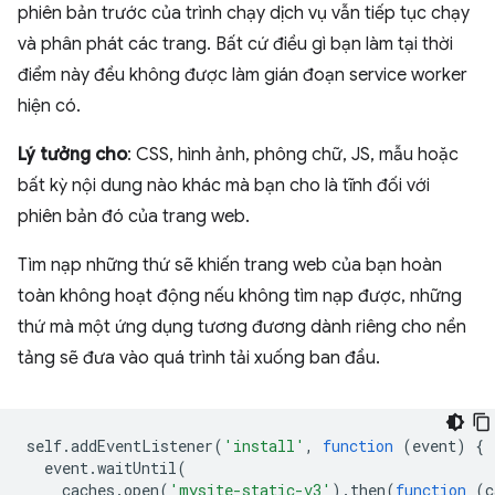
phiên bản trước của trình chạy dịch vụ vẫn tiếp tục chạy
và phân phát các trang. Bất cứ điều gì bạn làm tại thời
điểm này đều không được làm gián đoạn service worker
hiện có.
Lý tưởng cho
: CSS, hình ảnh, phông chữ, JS, mẫu hoặc
bất kỳ nội dung nào khác mà bạn cho là tĩnh đối với
phiên bản đó của trang web.
Tìm nạp những thứ sẽ khiến trang web của bạn hoàn
toàn không hoạt động nếu không tìm nạp được, những
thứ mà một ứng dụng tương đương dành riêng cho nền
tảng sẽ đưa vào quá trình tải xuống ban đầu.
self
.
addEventListener
(
'install'
,
function
(
event
)
{
event
.
waitUntil
(
caches
.
open
(
'mysite-static-v3'
).
then
(
function
(
c