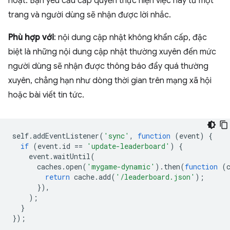
hoạt. Bạn yêu cầu cấp quyền thực hiện việc này từ một
trang và người dùng sẽ nhận được lời nhắc.
Phù hợp với
: nội dung cập nhật không khẩn cấp, đặc
biệt là những nội dung cập nhật thường xuyên đến mức
người dùng sẽ nhận được thông báo đẩy quá thường
xuyên, chẳng hạn như dòng thời gian trên mạng xã hội
hoặc bài viết tin tức.
self
.
addEventListener
(
'sync'
,
function
(
event
)
{
if
(
event
.
id
==
'update-leaderboard'
)
{
event
.
waitUntil
(
caches
.
open
(
'mygame-dynamic'
).
then
(
function
(
return
cache
.
add
(
'/leaderboard.json'
);
}),
);
}
});