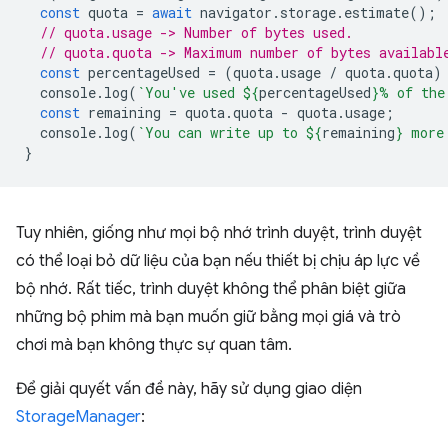
const
quota
=
await
navigator
.
storage
.
estimate
();
// quota.usage -> Number of bytes used.
// quota.quota -> Maximum number of bytes availabl
const
percentageUsed
=
(
quota
.
usage
/
quota
.
quota
)
console
.
log
(
`You've used 
${
percentageUsed
}
% of the
const
remaining
=
quota
.
quota
-
quota
.
usage
;
console
.
log
(
`You can write up to 
${
remaining
}
 more
}
Tuy nhiên, giống như mọi bộ nhớ trình duyệt, trình duyệt
có thể loại bỏ dữ liệu của bạn nếu thiết bị chịu áp lực về
bộ nhớ. Rất tiếc, trình duyệt không thể phân biệt giữa
những bộ phim mà bạn muốn giữ bằng mọi giá và trò
chơi mà bạn không thực sự quan tâm.
Để giải quyết vấn đề này, hãy sử dụng giao diện
StorageManager
: