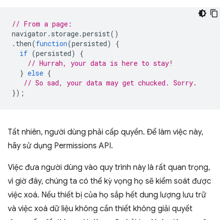
// From a page:
navigator
.
storage
.
persist
()
.
then
(
function
(
persisted
)
{
if
(
persisted
)
{
// Hurrah, your data is here to stay!
}
else
{
// So sad, your data may get chucked. Sorry.
});
Tất nhiên, người dùng phải cấp quyền. Để làm việc này,
hãy sử dụng Permissions API.
Việc đưa người dùng vào quy trình này là rất quan trọng,
vì giờ đây, chúng ta có thể kỳ vọng họ sẽ kiểm soát được
việc xoá. Nếu thiết bị của họ sắp hết dung lượng lưu trữ
và việc xoá dữ liệu không cần thiết không giải quyết