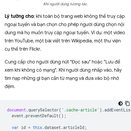
Khi người dùng tương tác.
Lý tưởng cho
: khi toàn bộ trang web không thể truy cập
ngoại tuyến và bạn chọn cho phép người dùng chọn nội
dung mà họ muốn truy cập ngoại tuyến. Ví dụ: một video
trên YouTube, một bài viết trên Wikipedia, một thư viện
cụ thể trên Flickr.
Cung cấp cho người dùng nút "Đọc sau" hoặc "Lưu để
xem khi không có mạng". Khi người dùng nhấp vào, hãy
tìm nạp những gì bạn cần từ mạng và đưa vào bộ nhớ
đệm.
document
.
querySelector
(
'.cache-article'
).
addEventLis
event
.
preventDefault
();
var
id
=
this
.
dataset
.
articleId
;