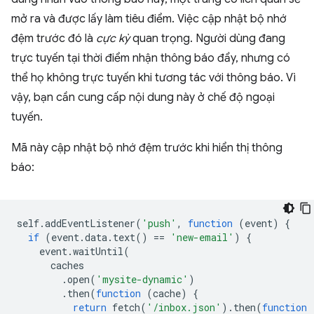
mở ra và được lấy làm tiêu điểm. Việc cập nhật bộ nhớ
đệm trước đó là
cực kỳ
quan trọng. Người dùng đang
trực tuyến tại thời điểm nhận thông báo đẩy, nhưng có
thể họ không trực tuyến khi tương tác với thông báo. Vì
vậy, bạn cần cung cấp nội dung này ở chế độ ngoại
tuyến.
Mã này cập nhật bộ nhớ đệm trước khi hiển thị thông
báo:
self
.
addEventListener
(
'push'
,
function
(
event
)
{
if
(
event
.
data
.
text
()
==
'new-email'
)
{
event
.
waitUntil
(
caches
.
open
(
'mysite-dynamic'
)
.
then
(
function
(
cache
)
{
return
fetch
(
'/inbox.json'
).
then
(
function