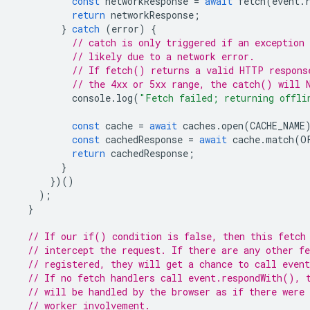
const
networkResponse
=
await
fetch
(
event
.
return
networkResponse
;
}
catch
(
error
)
{
// catch is only triggered if an exception 
// likely due to a network error.
// If fetch() returns a valid HTTP respons
// the 4xx or 5xx range, the catch() will 
console
.
log
(
"Fetch failed; returning offli
const
cache
=
await
caches
.
open
(
CACHE_NAME
const
cachedResponse
=
await
cache
.
match
(
O
return
cachedResponse
;
}
})()
);
}
// If our if() condition is false, then this fetch
// intercept the request. If there are any other fe
// registered, they will get a chance to call even
// If no fetch handlers call event.respondWith(), 
// will be handled by the browser as if there were 
// worker involvement.