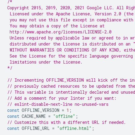
/*
Copyright 2015, 2019, 2020, 2021 Google LLC. All Rig
 Licensed under the Apache License, Version 2.0 (the
 you may not use this file except in compliance with
 You may obtain a copy of the License at
 http://www.apache.org/licenses/LICENSE-2.0
 Unless required by applicable law or agreed to in wr
 distributed under the License is distributed on an 
 WITHOUT WARRANTIES OR CONDITIONS OF ANY KIND, eith
 See the License for the specific language governing
 limitations under the License.
*/
// Incrementing OFFLINE_VERSION will kick off the in
// previously cached resources to be updated from th
// This variable is intentionally declared and unuse
// Add a comment for your linter if you want:
// eslint-disable-next-line no-unused-vars
const
OFFLINE_VERSION
=
1
;
const
CACHE_NAME
=
"offline"
;
// Customize this with a different URL if needed.
const
OFFLINE_URL
=
"offline.html"
;