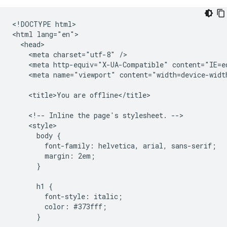
<!DOCTYPE html>

<html lang="en">

  <head>

    <meta charset="utf-8" />

    <meta http-equiv="X-UA-Compatible" content="IE=ed
    <meta name="viewport" content="width=device-width
    <title>You are offline</title>

    <!-- Inline the page's stylesheet. -->

    <style>

      body {

        font-family: helvetica, arial, sans-serif;

        margin: 2em;

      }

      h1 {

        font-style: italic;

        color: #373fff;

      }
