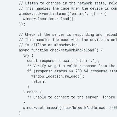
      // Listen to changes in the network state, relo
      // This handles the case when the device is com
      window.addEventListener('online', () => {

        window.location.reload();

      });

      // Check if the server is responding and reload
      // This handles the case when the device is onl
      // is offline or misbehaving.

      async function checkNetworkAndReload() {

        try {

          const response = await fetch('.');

          // Verify we get a valid response from the 
          if (response.status >= 200 && response.stat
            window.location.reload();

            return;

          }

        } catch {

          // Unable to connect to the server, ignore.

        }

        window.setTimeout(checkNetworkAndReload, 2500
      }
