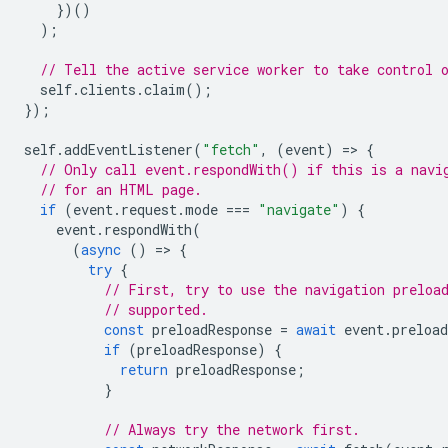
})()
);
// Tell the active service worker to take control 
self
.
clients
.
claim
();
});
self
.
addEventListener
(
"fetch"
,
(
event
)
=
>
{
// Only call event.respondWith() if this is a navi
// for an HTML page.
if
(
event
.
request
.
mode
===
"navigate"
)
{
event
.
respondWith
(
(
async
()
=
>
{
try
{
// First, try to use the navigation preloa
// supported.
const
preloadResponse
=
await
event
.
preload
if
(
preloadResponse
)
{
return
preloadResponse
;
}
// Always try the network first.