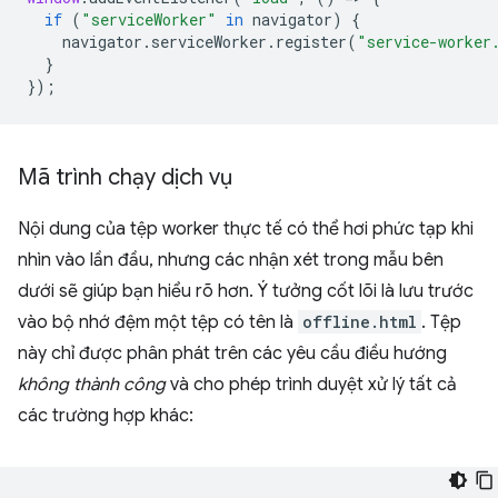
if
(
"serviceWorker"
in
navigator
)
{
navigator
.
serviceWorker
.
register
(
"service-worker
}
});
Mã trình chạy dịch vụ
Nội dung của tệp worker thực tế có thể hơi phức tạp khi
nhìn vào lần đầu, nhưng các nhận xét trong mẫu bên
dưới sẽ giúp bạn hiểu rõ hơn. Ý tưởng cốt lõi là lưu trước
vào bộ nhớ đệm một tệp có tên là
offline.html
. Tệp
này chỉ được phân phát trên các yêu cầu điều hướng
không thành công
và cho phép trình duyệt xử lý tất cả
các trường hợp khác: