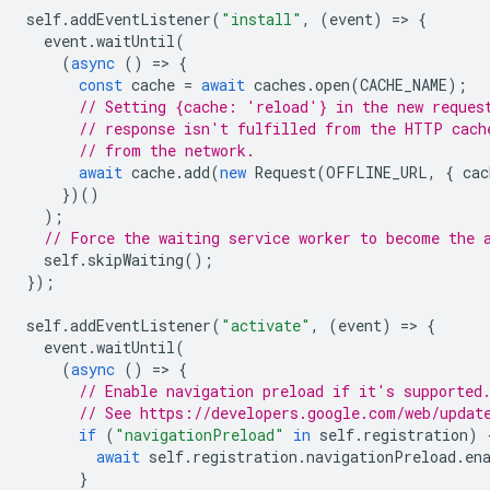
self
.
addEventListener
(
"install"
,
(
event
)
=
>
{
event
.
waitUntil
(
(
async
()
=
>
{
const
cache
=
await
caches
.
open
(
CACHE_NAME
);
// Setting {cache: 'reload'} in the new reques
// response isn't fulfilled from the HTTP cach
// from the network.
await
cache
.
add
(
new
Request
(
OFFLINE_URL
,
{
cac
})()
);
// Force the waiting service worker to become the 
self
.
skipWaiting
();
});
self
.
addEventListener
(
"activate"
,
(
event
)
=
>
{
event
.
waitUntil
(
(
async
()
=
>
{
// Enable navigation preload if it's supported
// See https://developers.google.com/web/updat
if
(
"navigationPreload"
in
self
.
registration
)
await
self
.
registration
.
navigationPreload
.
en
}