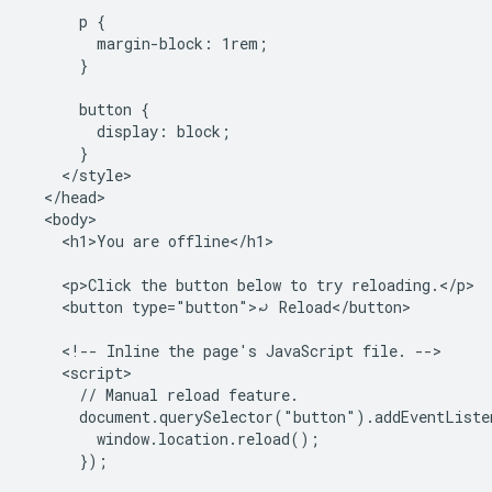
      p {

        margin-block: 1rem;

      }

      button {

        display: block;

      }

    </style>

  </head>

  <body>

    <h1>You are offline</h1>

    <p>Click the button below to try reloading.</p>

    <button type="button">⤾ Reload</button>

    <!-- Inline the page's JavaScript file. -->

    <script>

      // Manual reload feature.

      document.querySelector("button").addEventListe
        window.location.reload();

      });
