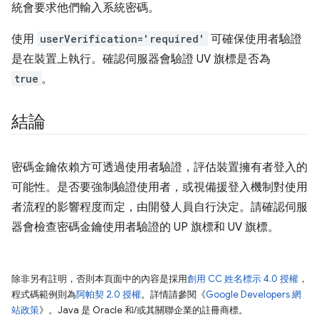
統會要求他們輸入系統密碼。
使用
userVerification='required'
可確保使用者驗證
是在裝置上執行。確認伺服器會驗證 UV 旗標是否為
true
。
結論
密碼金鑰依賴方可透過使用者驗證，評估裝置擁有者登入的
可能性。是否要強制驗證使用者，或視備援登入機制對使用
者流程的影響程度而定，由開發人員自行決定。請確認伺服
器會檢查密碼金鑰使用者驗證的 UP 旗標和 UV 旗標。
除非另有註明，否則本頁面中的內容是採用
創用 CC 姓名標示 4.0 授權
，
程式碼範例則為
阿帕契 2.0 授權
。詳情請參閱《
Google Developers 網
站政策
》。Java 是 Oracle 和/或其關聯企業的註冊商標。