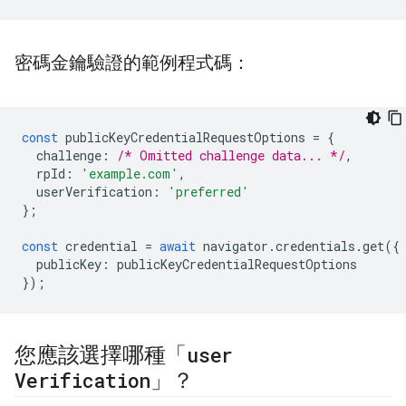
密碼金鑰驗證的範例程式碼：
const
publicKeyCredentialRequestOptions
=
{
challenge
:
/* Omitted challenge data... */
,
rpId
:
'example.com'
,
userVerification
:
'preferred'
};
const
credential
=
await
navigator
.
credentials
.
get
({
publicKey
:
publicKeyCredentialRequestOptions
});
您應該選擇哪種「
user
Verification
」？