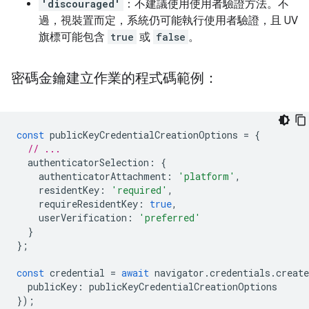
'discouraged'
：不建議使用使用者驗證方法。不
過，視裝置而定，系統仍可能執行使用者驗證，且 UV
旗標可能包含
true
或
false
。
密碼金鑰建立作業的程式碼範例：
const
publicKeyCredentialCreationOptions
=
{
// ...
authenticatorSelection
:
{
authenticatorAttachment
:
'platform'
,
residentKey
:
'required'
,
requireResidentKey
:
true
,
userVerification
:
'preferred'
}
};
const
credential
=
await
navigator
.
credentials
.
create
publicKey
:
publicKeyCredentialCreationOptions
});