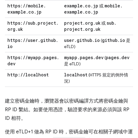
https:
/
/
mobile
.
example
.
co
.
jp
mobile
.
或
example
.
co
.
jp
example
.
co
.
jp
https:
/
/
sub
.
project
.
project
.
org
.
uk
sub
.
或
org
.
uk
project
.
org
.
uk
https:
/
/
user
.
github
.
user
.
github
.
io
github
.
io
(
是
io
eTLD)
https:
/
/
myapp
.
pages
.
myapp
.
pages
.
dev
pages
.
dev
(
dev
是 eTLD)
http:
/
/
localhost
localhost
(HTTPS 規定的例外情
況)
建立密碼金鑰時，瀏覽器會以密碼編譯方式將密碼金鑰與
RP ID 繫結。如要使用憑證，驗證要求的來源必須與該 RP
ID 相符。
使用 eTLD+1 做為 RP ID 時，密碼金鑰可在相關子網域中運