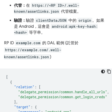
代管：
在
https://<RP ID>/.well-
known/assetlinks.json
代管檔案。
驗證：
驗證
clientDataJSON
中的
origin
。如果
是 Android，這會是
android:apk-key-hash:
<hash>
等字串。
RP ID
example.com
的 DAL 範例 (託管於
https://example.com/.well-
known/assetlinks.json
)
[
{
"relation"
:
[
"delegate_permission/common.handle_all_urls"
,
"delegate_permission/common.get_login_creds"
],
"target"
:
{
"namespace"
:
"android_app"
,