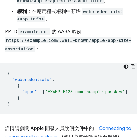
known/apple-app-site-association
。
權利：
在應用程式權利中新增
webcredentials:
<app info>
。
RP ID
example.com
的 AASA 範例：
https://example.com/.well-known/apple-app-site-
association
：
{
"webcredentials"
:
{
"apps"
:
[
"EXAMPLE123.com.example.passkey"
]
}
}
詳情請參閱 Apple 開發人員說明文件中的「
Connecting to