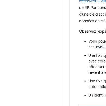
https://ror-2.gl
de RP. Par con
d'une clé d'acc
données de clés
Observez l'expér
Vous pouve
est
ror-1
Une fois 
avec celle
effectuer 
revient à 
Une fois 
automati
Un identif