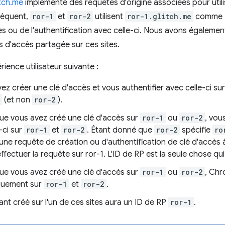
itch.me
implémente des requêtes d'origine associées pour util
séquent,
ror-1
et
ror-2
utilisent
ror-1.glitch.me
comme ID
ès ou de l'authentification avec celle-ci. Nous avons égalem
 d'accès partagée sur ces sites.
ience utilisateur suivante :
z créer une clé d'accès et vous authentifier avec celle-ci su
(et non
ror-2
).
que vous avez créé une clé d'accès sur
ror-1
ou
ror-2
, vou
-ci sur
ror-1
et
ror-2
. Étant donné que
ror-2
spécifie
ro
une requête de création ou d'authentification de clé d'accès à 
effectuer la requête sur ror-1. L'ID de RP est la seule chose qui
que vous avez créé une clé d'accès sur
ror-1
ou
ror-2
, Chr
quement sur
ror-1
et
ror-2
.
iant créé sur l'un de ces sites aura un ID de RP
ror-1
.