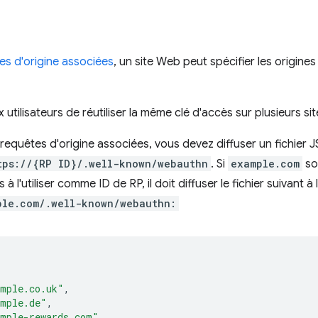
es d'origine associées
, un site Web peut spécifier les origines
utilisateurs de réutiliser la même clé d'accès sur plusieurs si
es requêtes d'origine associées, vous devez diffuser un fichier
tps://{RP ID}/.well-known/webauthn
. Si
example.com
sou
à l'utiliser comme ID de RP, il doit diffuser le fichier suivant à
ple.com/.well-known/webauthn:
ample.co.uk"
,
ample.de"
,
ample-rewards.com"