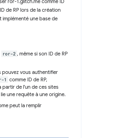
iser ror-1.glitch.me comme ID
 de RP lors de la création
ent implémenté une base de
r
ror-2
, même si son ID de RP
s pouvez vous authentifier
r-1
comme ID de RP,
partir de l'un de ces sites
 lie une requête à une origine.
ome peut la remplir