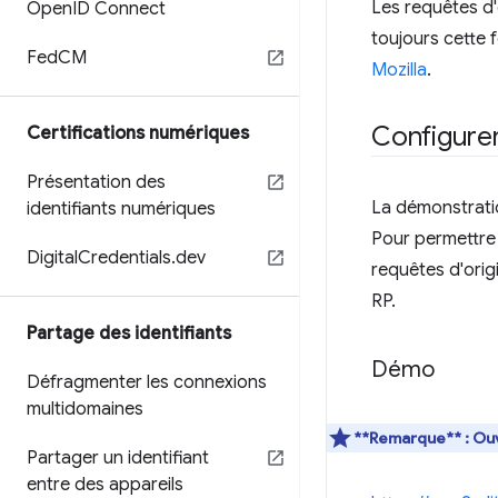
Les requêtes d'
Open
ID Connect
toujours cette 
Fed
CM
Mozilla
.
Configurer
Certifications numériques
Présentation des
La démonstratio
identifiants numériques
Pour permettre 
Digital
Credentials
.
dev
requêtes d'orig
RP.
Partage des identifiants
Démo
Défragmenter les connexions
multidomaines
**Remarque** : Ouv
Partager un identifiant
entre des appareils