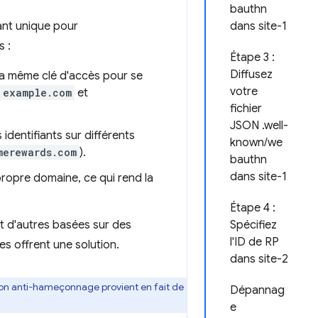
bauthn
iant unique pour
dans site-1
s :
Étape 3 :
Diffusez
r la même clé d'accès pour se
votre
example.com
et
fichier
JSON .well-
 identifiants sur différents
known/we
merewards.com
).
bauthn
dans site-1
propre domaine, ce qui rend la
Étape 4 :
et d'autres basées sur des
Spécifiez
l'ID de RP
es offrent une solution.
dans site-2
ction anti-hameçonnage provient en fait de
Dépannag
e