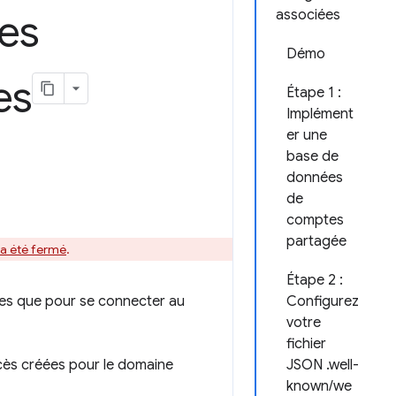
les
associées
Démo
es
Étape 1 :
Implément
er une
base de
données
de
comptes
partagée
 a été fermé
.
Étape 2 :
sées que pour se connecter au
Configurez
votre
fichier
ccès créées pour le domaine
JSON .well-
known/we