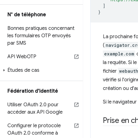
]
}
N° de téléphone
Bonnes pratiques concernant
les formulaires OTP envoyés
La prochaine fo
par SMS
(
navigator.cr
example.com
c
API Web
OTP
la requête. Si 
Études de cas
fichier
webaut
vérifie si l'orig
création ou d'au
Fédération d'identité
Si le navigateu
Utiliser OAuth 2
.
0 pour
accéder aux API Google
Prise en c
Configurer le protocole
OAuth 2
.
0 conforme à