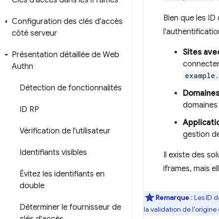
Clés d'accès dans les i
Frames
Bien que les ID
Configuration des clés d'accès
l'authentificati
côté serveur
Sites ave
Présentation détaillée de Web
connecter
Authn
example
Détection de fonctionnalités
Domaines
domaines 
ID RP
Applicati
Vérification de l'utilisateur
gestion des
Identifiants visibles
Il existe des s
iframes, mais e
Évitez les identifiants en
double
Remarque
: Les ID 
Déterminer le fournisseur de
la validation de l'origin