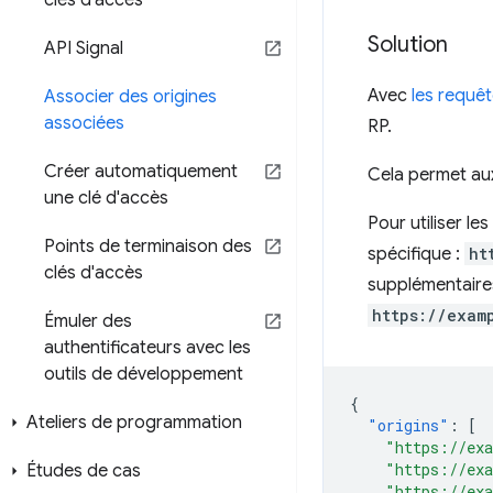
clés d'accès
Solution
API Signal
Avec
les requêt
Associer des origines
associées
RP.
Créer automatiquement
Cela permet aux 
une clé d'accès
Pour utiliser l
Points de terminaison des
spécifique :
ht
clés d'accès
supplémentaires 
https://exam
Émuler des
authentificateurs avec les
outils de développement
{
Ateliers de programmation
"origins"
:
[
"https://ex
"https://ex
Études de cas
"https://ex