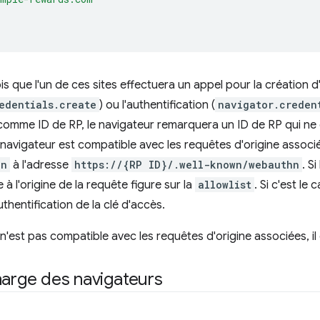
is que l'un de ces sites effectuera un appel pour la création d
edentials.create
) ou l'authentification (
navigator.creden
omme ID de RP, le navigateur remarquera un ID de RP qui ne 
le navigateur est compatible avec les requêtes d'origine associ
hn
à l'adresse
https://{RP ID}/.well-known/webauthn
. S
ine à l'origine de la requête figure sur la
allowlist
. Si c'est le
thentification de la clé d'accès.
r n'est pas compatible avec les requêtes d'origine associées, i
harge des navigateurs