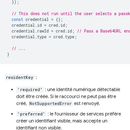
});
// This does not run until the user selects a pass
const
credential
=
{};
credential
.
id
=
cred
.
id
;
credential
.
rawId
=
cred
.
id
;
// Pass a Base64URL en
credential
.
type
=
cred
.
type
;
// ...
}
residentKey
:
'required'
: une identité numérique détectable
doit être créée. Si le raccourci ne peut pas être
créé,
NotSupportedError
est renvoyé.
'preferred'
: le fournisseur de services préfère
créer un identifiant visible, mais accepte un
identifiant non visible.