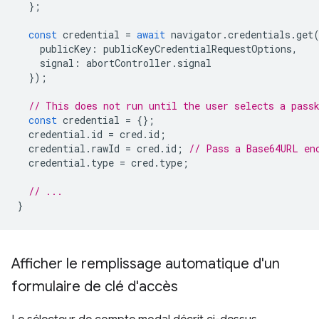
};
const
credential
=
await
navigator
.
credentials
.
get
publicKey
:
publicKeyCredentialRequestOptions
,
signal
:
abortController
.
signal
});
// This does not run until the user selects a pass
const
credential
=
{};
credential
.
id
=
cred
.
id
;
credential
.
rawId
=
cred
.
id
;
// Pass a Base64URL en
credential
.
type
=
cred
.
type
;
// ...
}
Afficher le remplissage automatique d'un
formulaire de clé d'accès