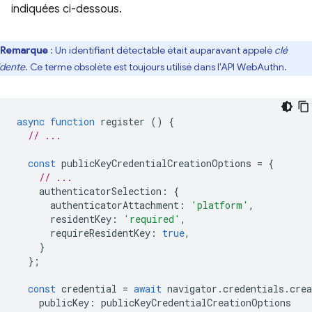
indiquées ci-dessous.
Remarque
: Un identifiant détectable était auparavant appelé
clé
idente
. Ce terme obsolète est toujours utilisé dans l'API WebAuthn.
async
function
register
()
{
// ...
const
publicKeyCredentialCreationOptions
=
{
// ...
authenticatorSelection
:
{
authenticatorAttachment
:
'platform'
,
residentKey
:
'required'
,
requireResidentKey
:
true
,
}
};
const
credential
=
await
navigator
.
credentials
.
crea
publicKey
:
publicKeyCredentialCreationOptions