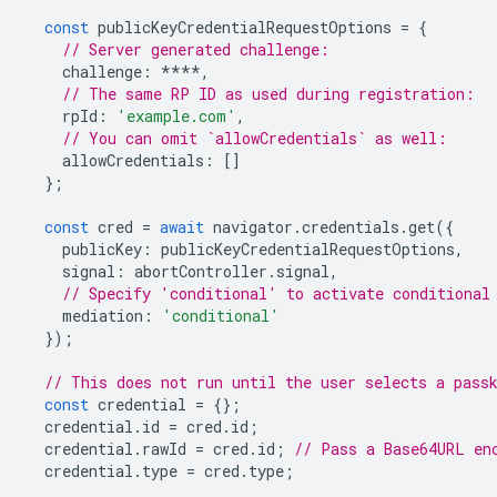
const
publicKeyCredentialRequestOptions
=
{
// Server generated challenge:
challenge
:
****
,
// The same RP ID as used during registration:
rpId
:
'example.com'
,
// You can omit `allowCredentials` as well:
allowCredentials
:
[]
};
const
cred
=
await
navigator
.
credentials
.
get
({
publicKey
:
publicKeyCredentialRequestOptions
,
signal
:
abortController
.
signal
,
// Specify 'conditional' to activate conditional
mediation
:
'conditional'
});
// This does not run until the user selects a pass
const
credential
=
{};
credential
.
id
=
cred
.
id
;
credential
.
rawId
=
cred
.
id
;
// Pass a Base64URL en
credential
.
type
=
cred
.
type
;