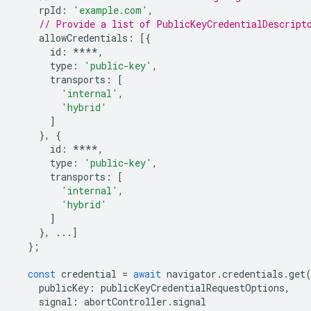
rpId
:
'example.com'
,
// Provide a list of PublicKeyCredentialDescript
allowCredentials
:
[{
id
:
****
,
type
:
'public-key'
,
transports
:
[
'internal'
,
'hybrid'
]
},
{
id
:
****
,
type
:
'public-key'
,
transports
:
[
'internal'
,
'hybrid'
]
},
...]
};
const
credential
=
await
navigator
.
credentials
.
get
publicKey
:
publicKeyCredentialRequestOptions
,
signal
:
abortController
.
signal