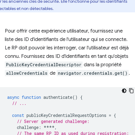
r les anciennes clés de sécurité. Elle fonctionne pour les identifiants
ectables et non détectables.
Pour offrir cette expérience utilisateur, fournissez une
liste des ID d'identifiants de l'utilisateur qui se connecte.
Le RP doit pouvoir les interroger, car l'utilisateur est déjà
connu. Fournissez des ID d'identifiants en tant qu'objets
PublicKeyCredentialDescriptor
dans la propriété
allowCredentials
de
navigator.credentials.get()
.
async
function
authenticate
()
{
// ...
const
publicKeyCredentialRequestOptions
=
{
// Server generated challenge:
challenge
:
****
,
// The same RP ID as used during registration: