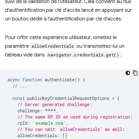
suivi de la validation de l'utilisateur. Cela convient au flux
d'authentification par clé d'accès lancé en appuyant sur
un bouton dédié à l'authentification par clé d'accès.
Pour offrir cette expérience utilisateur, omettez le
paramètre
allowCredentials
ou transmettez-lui un
tableau vide dans
navigator.credentials.get()
.
async
function
authenticate
()
{
// ...
const
publicKeyCredentialRequestOptions
=
{
// Server generated challenge:
challenge
:
****
,
// The same RP ID as used during registration:
rpId
:
'example.com'
,
// You can omit `allowCredentials` as well:
allowCredentials
:
[]