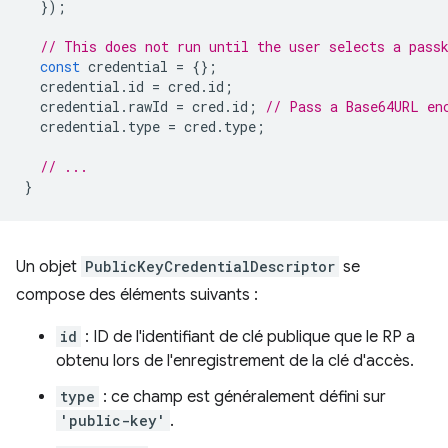
});
// This does not run until the user selects a pass
const
credential
=
{};
credential
.
id
=
cred
.
id
;
credential
.
rawId
=
cred
.
id
;
// Pass a Base64URL en
credential
.
type
=
cred
.
type
;
// ...
}
Un objet
PublicKeyCredentialDescriptor
se
compose des éléments suivants :
id
: ID de l'identifiant de clé publique que le RP a
obtenu lors de l'enregistrement de la clé d'accès.
type
: ce champ est généralement défini sur
'public-key'
.