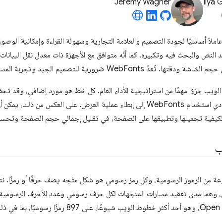
Jeremy Wagner
Ilya 
ملاً أساسيًا لجودة التصميم والعلامة التجارية وسهولة القراءة وإمكانية الو
النص والبحث فيه وتكبيره، كما أنّه متوافق مع الأجهزة ذات معدل نقل البيانات ال
ّ WebFonts ضرورية للتصميم الجيد وتجربة المستخدم والأداء.
لويب جزءًا مهمًا من استراتيجية الأداء العام. كل خط هو مورد إضافي، وقد
ليس بالضرورة أن يؤدي استخدام WebFonts إلى إبطاء عملية العرض. على العك
لكيفية تحميلها وتطبيقها على الصفحة، في تقليل إجمالي حجم الصفحة وتحس
ب
 من الرموز الرسومية، وكل رمز رسومي هو شكل متّجه يصف حرفًا أو رمزًا. نتي
وهما مدى تعقيد مسارات المتجهات لكل حرف رسومي وعدد الأحرف الرسومية ف
يحتوي الخط Open Sans، وهو أحد أكثر خطوط الويب شيوعًا