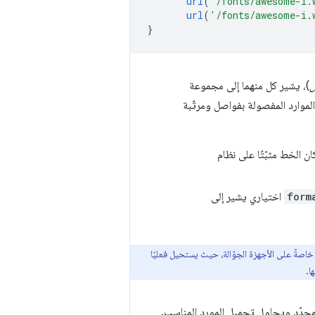
url
(
'/fonts/awesome-i.
url
(
'/fonts/awesome-i.
}
ل
)، يشير كل منهما إلى مجموعة
موارد المفصولة بفواصل ومرتّبة
ان الخط مثبّتًا على نظام
form
اختياري يشير إلى
 خاصةً على الأجهزة الجوّالة، حيث يستحيل فعليًا
ا.
 المحدّد ويحاول تحميل المورد المناسب.