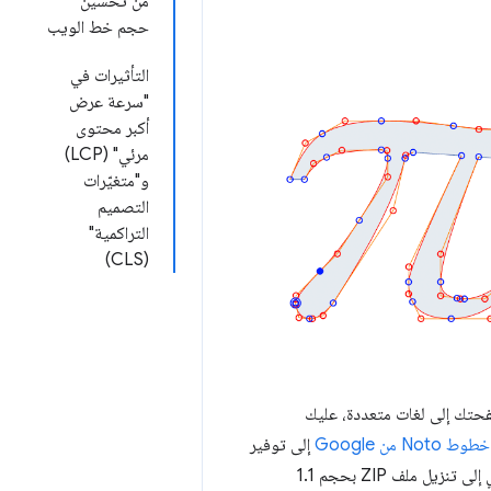
من تحسين
حجم خط الويب
التأثيرات في
"سرعة عرض
أكبر محتوى
مرئي" (LCP)
و"متغيّرات
التصميم
التراكمية"
(CLS)
فحتك إلى لغات متعددة، عليك
No من Google
إلى توفير
الدعم لجميع لغات العالم. يُرجى العِلم أنّ الحجم الإجمالي لخط Noto، مع تضمين جميع اللغات، يؤدي إلى تنزيل ملف ZIP بحجم 1.1