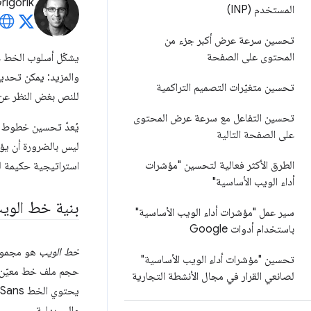
Grigorik
المستخدم (INP)
تحسين سرعة عرض أكبر جزء من
المحتوى على الصفحة
يشكّل أسلوب الخط عا
والمزيد: يمكن تحديد 
تحسين متغيّرات التصميم التراكمية
للنص بغض النظر عن حجم الشاشة ودقتها. تُعد
تحسين التفاعل مع سرعة عرض المحتوى
يُعدّ تحسين خطوط ا
على الصفحة التالية
الطرق الأكثر فعالية لتحسين "مؤشرات
استراتيجية حكيمة 
أداء الويب الأساسية"
بنية خط الوي
سير عمل "مؤشرات أداء الويب الأساسية"
باستخدام أدوات Google
خط الويب
هو مجموعة
تحسين "مؤشرات أداء الويب الأساسية"
حجم ملف خط معيّن، 
لصانعي القرار في مجال الأنشطة التجارية
والسيريلية.