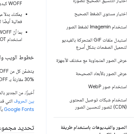
اختيار التنسيق الصحيح للصورة
WOFF كبديل.
اختيار مستوى الضغط الصحيح
يمكنك بدلاً 
فعالية أيضًا 
استخدام Imagemin لضغط الصور
استخدام EOT وTTF، وقد يؤدي ذلك إلى إطالة مدة تنزيل خطوط الويب.
استبدل ملفات GIF المتحركة بالفيديو
لتحميل الصفحات بشكل أسرع
خطوط الويب وا
عرض الصور المتجاوبة مع مختلف الأجهزة
عرض الصور بالأبعاد الصحيحة
‎30% مقارنةً بـ WOFF. لمزيد من المعلومات، اطّلِع على
استخدام صور Web
P
أخيرًا، من الجدير 
استخدام شبكات توصيل المحتوى
بين الحروف
التي قد
(CDN) للصور لتحسين الصور
Google Fonts
بأكثر من 30 خيارًا محسّ
تحديد مجموع
الصور والفيديوهات باستخدام طريقة