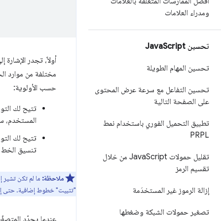
أفضل الممارسات المتعلّقة بالعلامات
ومدراء العلامات
تحسين Java
Script
أولاً، تجدر الإشارة إ
تحسين المهام الطويلة
مختلفة من موارد ا
حسب الأولوية:
تحسين التفاعل مع سرعة عرض المحتوى
على الصفحة التالية
تتيح لك الت
المستخدم، سي
تطبيق التحميل الفوري باستخدام نمط
PRPL
تتيح لك الت
تنسيق الخط المشار
تقليل حمولات Java
Script من خلال
تقسيم الرمز
ملاحظة:
ما لم تكن تشير إل
"تثبيت" خطوط إضافية. حتى إذ
إزالة الرموز غير المستخدَمة
تصغير حمولات الشبكة وضغطها
عندما يحدّد المتصفّح