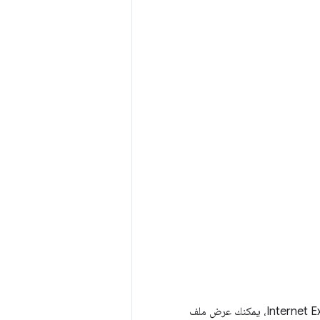
إذا كان ذلك ضروريًا للغاية، مثلاً إذا كنت لا تزال بحاجة إلى توفير الدعم لمتصفّح Internet Explorer 11، يمكنك عرض ملف