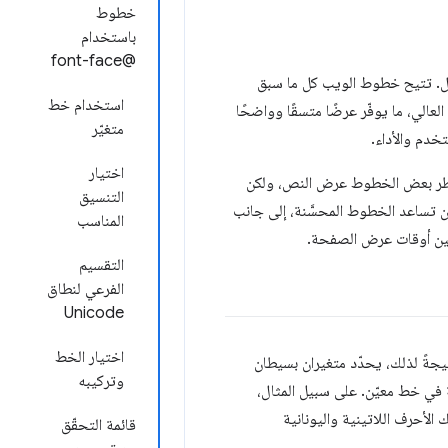
خطوط
باستخدام
@font-face
صول. تتيح خطوط الويب كل ما سبق
استخدام خط
عالي، ما يوفّر عرضًا متسقًا وواضحًا
متغيّر
اختيار
 تحظر بعض الخطوط عرض النص، ولكن
التنسيق
س من ذلك، يمكن أن تساعد الخطوط المحسَّنة، إلى جانب
المناسب
ين أوقات عرض الصفحة.
التقسيم
الفرعي لنطاق
Unicode
اختيار الخط
جةً لذلك، يحدّد متغيران بسيطان
وتركيبه
ي خط معيّن. على سبيل المثال،
، على 897 رمزًا رسوميًا، بما في ذلك الأحرف اللاتينية واليونانية
قائمة التحقّق