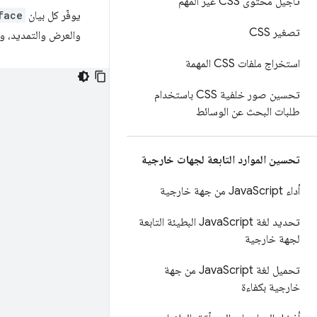
تأجيل محتوى CSS غير المهم
يوفّر كل بيان
face
تصغير CSS
والعرض والتمديد، و
استخراج ملفات CSS المهمة
تحسين صور خلفية CSS باستخدام
طلبات البحث عن الوسائط
تحسين الموارد التابعة لجهات خارجية
أداء Java
Script من جهة خارجية
تحديد لغة Java
Script البطيئة التابعة
لجهة خارجية
تحميل لغة Java
Script من جهة
خارجية بكفاءة