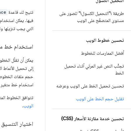
التحميل الكسول
تتيح لك قاعدة
ace
طريقة \"التحميل الكسول\" للصور على
فيها. يمكن استخدا
مستوى المتصفّح على الويب
التي يجب تنزيلها وت
تحسين خطوط الويب
استخدام خط متغ
أفضل الممارسات للخطوط
يمكن أن تقلّل الخطو
تجنُّب النص غير المرئي أثناء تحميل
إلى تحميل الأنماط ا
الخط
حجم ملفات الخطوط ا
استخدام خط متغير كب
تحسين تحميل الخط على الويب وعرضه
تتوافق الخطوط المتغ
تقليل حجم الخط على الويب
الويب
.
تحسين خدمة مقارنة الأسعار (CSS)
اختيار التنسيق 