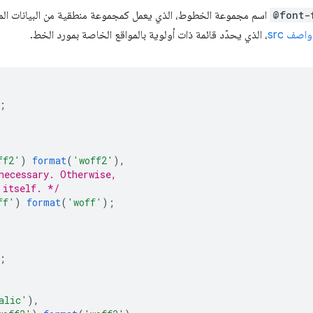
@font-
اسم مجموعة الخطوط، الذي يعمل كمجموعة منطقية من البيانات المت
واصف src
، الذي يحدّد قائمة ذات أولوية بالمواقع الخاصة بمورد الخط.
;
ff2'
)
format
(
'woff2'
),
necessary. Otherwise,
 itself. */
ff'
)
format
(
'woff'
);
;
alic'
),