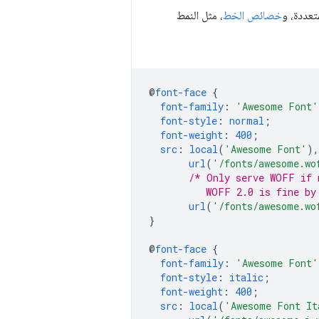
عددة، و
خصائص الخط
، مثل النمط
@
font-face
{
font-family
:
'Awesome Font'
font-style
:
normal
;
font-weight
:
400
;
src
:
local
(
'Awesome Font'
),
url
(
'/fonts/awesome.wo
/* Only serve WOFF if 
          WOFF 2.0 is fine by
url
(
'/fonts/awesome.wo
}
@
font-face
{
font-family
:
'Awesome Font'
font-style
:
italic
;
font-weight
:
400
;
src
:
local
(
'Awesome Font It