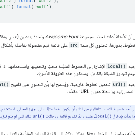
woff2'
)
format
(
'woff2'
),
woff'
)
format
(
'woff'
);
لى أنّ الأمثلة أعلاه تحدّد مجموعة
Awesome Font
واحدة بنمطين (عادي و
مائ
لخطوط. بدورها، تحتوي كل سمة
src
على قائمة قيم مفصولة بفاصلة بأشكال ال
وجيه
local()
الإشارة إلى الخطوط المثبَّتة محليًا وتحميلها واستخدامها. إذا ك
تم تجاوز الشبكة بالكامل، وستكون هذه الطريقة الأسرع.
وجيه
url()
تحميل خطوط خارجية، ويُسمح لها بأن تحتوي على تلميح
at()
 إليه بواسطة عنوان URL المقدَّم.
ى أحد خطوط النظام التلقائية، من النادر أن يكون الخط مثبَّتًا على الجهاز المحلي للمستخدم،
ا بدأت بإدخال
، عليك دائمًا تقديم قائمة بإدخالات
لتلك التي لم يتم تنزيله
url()
local()
 أنّه بحاجة إلى الخط، ينتقل بشكل متكرّر إلى قائمة الموارد المقدَّمة بالترتيب