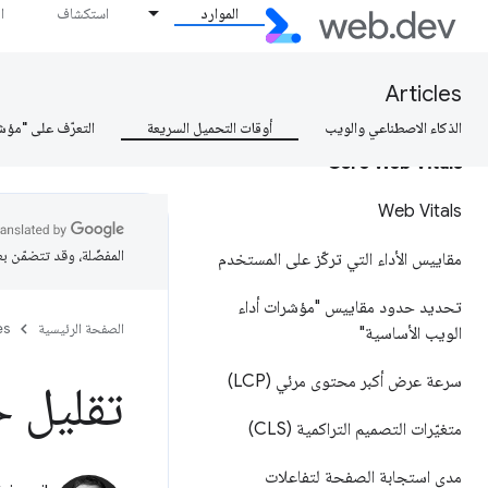
الموارد
استكشاف
ا
كيف يمكن قياس السرعة؟
كيف تبقى سريعًا؟
Articles
الذكاء الاصطناعي والويب
أوقات التحميل السريعة
التعرّف على "مؤش
Core Web Vitals
Web Vitals
المفضّلة، وقد تتضمّن ب
مقاييس الأداء التي تركّز على المستخدم
تحديد حدود مقاييس "مؤشرات أداء
الصفحة الرئيسية
es
الويب الأساسية"
سرعة عرض أكبر محتوى مرئي (LCP)
تقليل 
متغيّرات التصميم التراكمية (CLS)
مدى استجابة الصفحة لتفاعلات