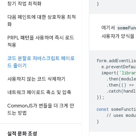
}
장기 작업 최적화
다음 페인트에 대한 상호작용 최적
화
여기서
someFun
사용자가 양식을 
PRPL 패턴을 사용하여 즉시 로드
적용
코드 분할로 자바스크립트 페이로
form
.
addEventLis
드 줄이기
e
.
preventDefau
import
(
'libra
.
then
(
module
사용하지 않는 코드 삭제하기
.
then
(()
=
>
.
catch
(
handl
네트워크 페이로드 축소 및 압축
});
Common
JS가 번들을 더 크게 만
const
someFuncti
드는 방법
//
uses
modu
}
실적 문화 조성