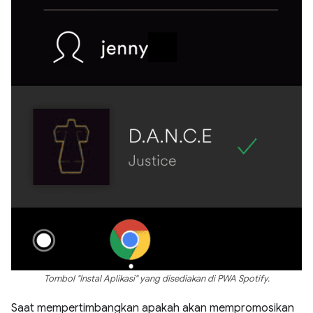
Tombol "Instal Aplikasi" yang disediakan di PWA Spotify.
Saat mempertimbangkan apakah akan mempromosikan