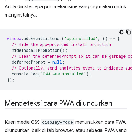
Anda diinstal, apa pun mekanisme yang digunakan untuk
menginstalnya.
window
.
addEventListener
(
'appinstalled'
,
()
=
>
{
// Hide the app-provided install promotion
hideInstallPromotion
();
// Clear the deferredPrompt so it can be garbage c
deferredPrompt
=
null
;
// Optionally, send analytics event to indicate su
console
.
log
(
'PWA was installed'
);
});
Mendeteksi cara PWA diluncurkan
Kueri media CSS
display-mode
menunjukkan cara PWA
diluncurkan, baik di tab browser, atau sebagai PWA yang