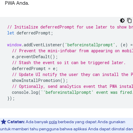
PWA Anda.
// Initialize deferredPrompt for use later to show b
let
deferredPrompt
;
window
.
addEventListener
(
'beforeinstallprompt'
,
(
e
)
=
// Prevent the mini-infobar from appearing on mobi
e
.
preventDefault
();
// Stash the event so it can be triggered later.
deferredPrompt
=
e
;
// Update UI notify the user they can install the 
showInstallPromotion
();
// Optionally, send analytics event that PWA insta
console
.
log
(
`'beforeinstallprompt' event was fired
});
Catatan:
Ada banyak
pola
berbeda yang dapat Anda gunakan
untuk memberi tahu pengguna bahwa aplikasi Anda dapat diinstal dan