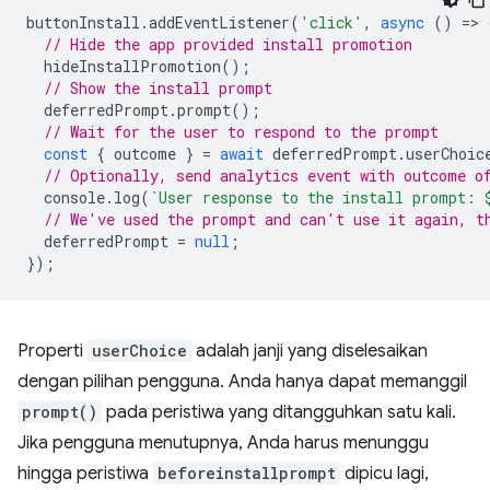
buttonInstall
.
addEventListener
(
'click'
,
async
()
=
>
// Hide the app provided install promotion
hideInstallPromotion
();
// Show the install prompt
deferredPrompt
.
prompt
();
// Wait for the user to respond to the prompt
const
{
outcome
}
=
await
deferredPrompt
.
userChoic
// Optionally, send analytics event with outcome o
console
.
log
(
`User response to the install prompt: 
// We've used the prompt and can't use it again, t
deferredPrompt
=
null
;
});
Properti
userChoice
adalah janji yang diselesaikan
dengan pilihan pengguna. Anda hanya dapat memanggil
prompt()
pada peristiwa yang ditangguhkan satu kali.
Jika pengguna menutupnya, Anda harus menunggu
hingga peristiwa
beforeinstallprompt
dipicu lagi,