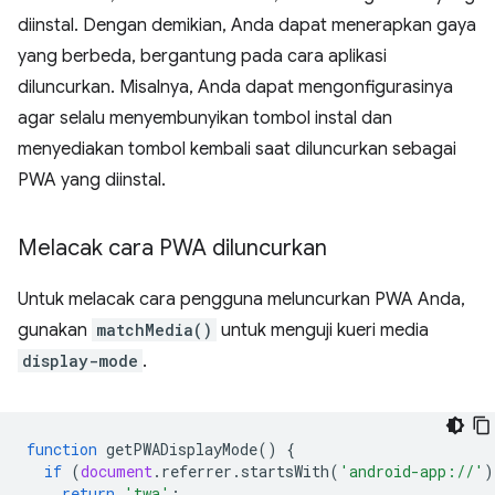
diinstal. Dengan demikian, Anda dapat menerapkan gaya
yang berbeda, bergantung pada cara aplikasi
diluncurkan. Misalnya, Anda dapat mengonfigurasinya
agar selalu menyembunyikan tombol instal dan
menyediakan tombol kembali saat diluncurkan sebagai
PWA yang diinstal.
Melacak cara PWA diluncurkan
Untuk melacak cara pengguna meluncurkan PWA Anda,
gunakan
matchMedia()
untuk menguji kueri media
display-mode
.
function
getPWADisplayMode
()
{
if
(
document
.
referrer
.
startsWith
(
'android-app://'
)
return
'twa'
;