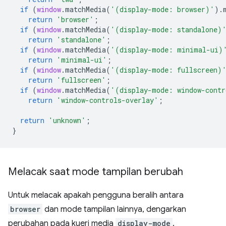
if
(
window
.
matchMedia
(
'(display-mode: browser)'
).
return
'browser'
;
if
(
window
.
matchMedia
(
'(display-mode: standalone)
return
'standalone'
;
if
(
window
.
matchMedia
(
'(display-mode: minimal-ui)
return
'minimal-ui'
;
if
(
window
.
matchMedia
(
'(display-mode: fullscreen)
return
'fullscreen'
;
if
(
window
.
matchMedia
(
'(display-mode: window-contr
return
'window-controls-overlay'
;
return
'unknown'
;
}
Melacak saat mode tampilan berubah
Untuk melacak apakah pengguna beralih antara
browser
dan mode tampilan lainnya, dengarkan
perubahan pada kueri media
display-mode
.