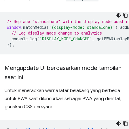
// Replace "standalone" with the display mode used i
window
.
matchMedia
(
'(display-mode: standalone)'
).
add
// Log display mode change to analytics
console
.
log
(
'DISPLAY_MODE_CHANGED'
,
getPWADisplay
});
Mengupdate UI berdasarkan mode tampilan
saat ini
Untuk menerapkan warna latar belakang yang berbeda
untuk PWA saat diluncurkan sebagai PWA yang diinstal,
gunakan CSS bersyarat: