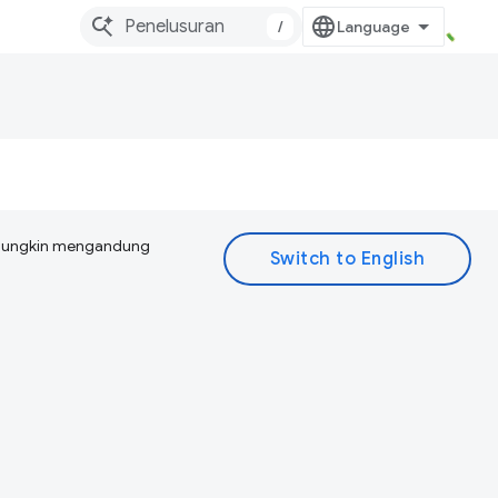
/
I mungkin mengandung