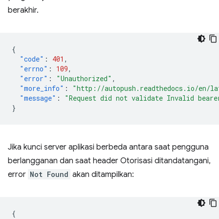
berakhir.
{
"code"
:
401
,
"errno"
:
109
,
"error"
:
"Unauthorized"
,
"more_info"
:
"http://autopush.readthedocs.io/en/la
"message"
:
"Request did not validate Invalid beare
}
Jika kunci server aplikasi berbeda antara saat pengguna
berlangganan dan saat header Otorisasi ditandatangani,
error
Not Found
akan ditampilkan:
{