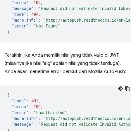
"errno"
:
102
,
"message"
:
"Request did not validate invalid token
"code"
:
404
,
"more_info"
:
"http://autopush.readthedocs.io/en/la
"error"
:
"Not Found"
}
Terakhir, jika Anda memiliki nilai yang tidak valid di JWT
(misalnya jika nilai "alg" adalah nilai yang tidak terduga),
Anda akan menerima error berikut dari Mozilla AutoPush:
{
"code"
:
401
,
"errno"
:
109
,
"error"
:
"Unauthorized"
,
"more_info"
:
"http://autopush.readthedocs.io/en/la
"message"
:
"Request did not validate Invalid Autho
}