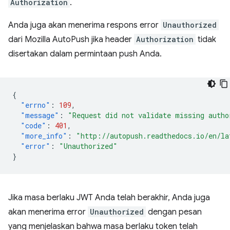
Authorization
.
Anda juga akan menerima respons error
Unauthorized
dari Mozilla AutoPush jika header
Authorization
tidak
disertakan dalam permintaan push Anda.
{
"errno"
:
109
,
"message"
:
"Request did not validate missing autho
"code"
:
401
,
"more_info"
:
"http://autopush.readthedocs.io/en/la
"error"
:
"Unauthorized"
}
Jika masa berlaku JWT Anda telah berakhir, Anda juga
akan menerima error
Unauthorized
dengan pesan
yang menjelaskan bahwa masa berlaku token telah