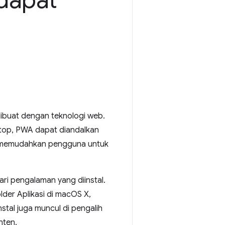
 dapat
dibuat dengan teknologi web.
top, PWA dapat diandalkan
gga memudahkan pengguna untuk
ri pengalaman yang diinstal.
older Aplikasi di macOS X,
stal juga muncul di pengalih
nten.