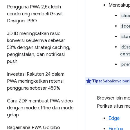
Mencaku
Pengguna PWA 2
,
5x lebih
cenderung membeli Gravit
sho
Designer PRO
ico
JD
.
ID meningkatkan rasio
sta
konversi selulernya sebesar
dis
53% dengan strategi caching
,
con
penginstalan
,
dan notifikasi
push
pre
Investasi Rakuten 24 dalam
Tips:
Sebaiknya ber
PWA meningkatkan retensi
pengguna sebesar 450%
Browser lain me
Cara ZDF membuat PWA video
Periksa situs m
dengan mode offline dan mode
gelap
Edge
Bagaimana PWA Goibibo
Firefox