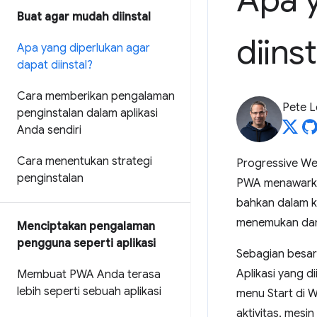
Apa y
Buat agar mudah diinstal
diins
Apa yang diperlukan agar
dapat diinstal?
Cara memberikan pengalaman
Pete 
penginstalan dalam aplikasi
Anda sendiri
Cara menentukan strategi
Progressive We
penginstalan
PWA menawarkan
bahkan dalam k
menemukan da
Menciptakan pengalaman
pengguna seperti aplikasi
Sebagian besar 
Aplikasi yang d
Membuat PWA Anda terasa
lebih seperti sebuah aplikasi
menu Start di W
aktivitas, mesi