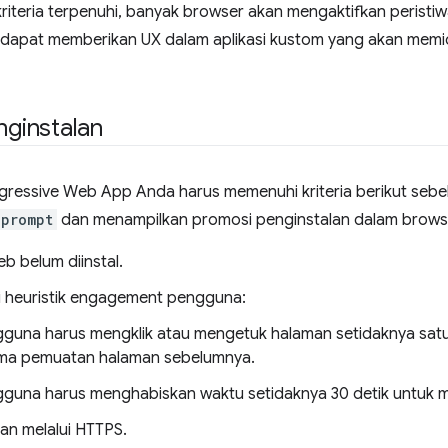
t kriteria terpenuhi, banyak browser akan mengaktifkan peristi
dapat memberikan UX dalam aplikasi kustom yang akan memic
nginstalan
gressive Web App Anda harus memenuhi kriteria berikut sebe
lprompt
dan menampilkan promosi penginstalan dalam brows
eb belum diinstal.
heuristik engagement pengguna:
guna harus mengklik atau mengetuk halaman setidaknya satu 
ma pemuatan halaman sebelumnya.
guna harus menghabiskan waktu setidaknya 30 detik untuk me
an melalui HTTPS.