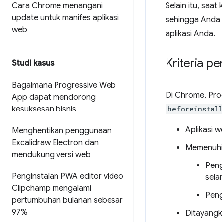
Selain itu, saa
Cara Chrome menangani
update untuk manifes aplikasi
sehingga Anda 
web
aplikasi Anda.
Kriteria pe
Studi kasus
Bagaimana Progressive Web
Di Chrome, Pro
App dapat mendorong
beforeinstal
kesuksesan bisnis
Aplikasi w
Menghentikan penggunaan
Excalidraw Electron dan
Memenuhi 
mendukung versi web
Peng
Penginstalan PWA editor video
sela
Clipchamp mengalami
Peng
pertumbuhan bulanan sebesar
97%
Ditayangk