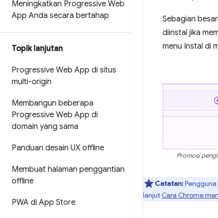
Meningkatkan Progressive Web
App Anda secara bertahap
Sebagian besa
diinstal jika m
menu Instal di 
Topik lanjutan
Progressive Web App di situs
multi-origin
Membangun beberapa
Progressive Web App di
domain yang sama
Panduan desain UX offline
Promosi pengi
Membuat halaman penggantian
offline
Catatan:
Pengguna d
lanjut
Cara Chrome memb
PWA di App Store