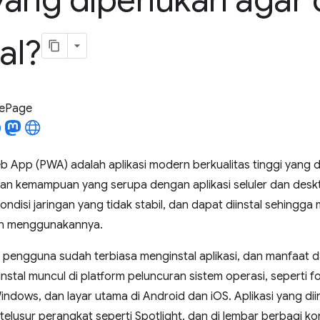
ang diperlukan agar
tal?
LePage
b App (PWA) adalah aplikasi modern berkualitas tinggi yang 
 kemampuan yang serupa dengan aplikasi seluler dan desk
ondisi jaringan yang tidak stabil, dan dapat diinstal sehin
n menggunakannya.
pengguna sudah terbiasa menginstal aplikasi, dan manfaat da
iinstal muncul di platform peluncuran sistem operasi, seperti f
indows, dan layar utama di Android dan iOS. Aplikasi yang diin
n telusur perangkat seperti Spotlight, dan di lembar berbagi ko