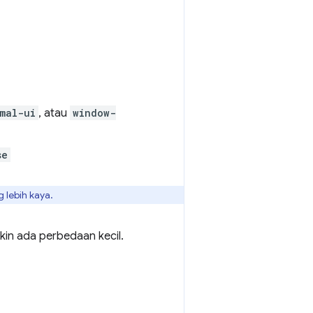
mal-ui
, atau
window-
se
 lebih kaya.
kin ada perbedaan kecil.