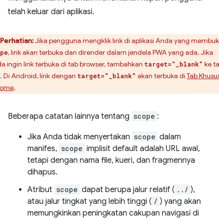
telah keluar dari aplikasi.
Perhatian:
Jika pengguna mengklik link di aplikasi Anda yang membu
, link akan terbuka dan dirender dalam jendela PWA yang ada. Jika
pe
a ingin link terbuka di tab browser, tambahkan
ke t
target="_blank"
. Di Android, link dengan
akan terbuka di
Tab Khusu
target="_blank"
rome
.
Beberapa catatan lainnya tentang
scope
:
Jika Anda tidak menyertakan
scope
dalam
manifes,
scope
implisit default adalah URL awal,
tetapi dengan nama file, kueri, dan fragmennya
dihapus.
Atribut
scope
dapat berupa jalur relatif (
../
),
atau jalur tingkat yang lebih tinggi (
/
) yang akan
memungkinkan peningkatan cakupan navigasi di