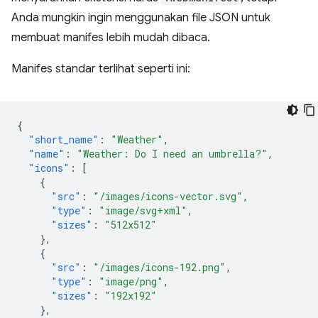
Anda mungkin ingin menggunakan file JSON untuk
membuat manifes lebih mudah dibaca.
Manifes standar terlihat seperti ini:
{
"short_name"
:
"Weather"
,
"name"
:
"Weather: Do I need an umbrella?"
,
"icons"
:
[
{
"src"
:
"/images/icons-vector.svg"
,
"type"
:
"image/svg+xml"
,
"sizes"
:
"512x512"
},
{
"src"
:
"/images/icons-192.png"
,
"type"
:
"image/png"
,
"sizes"
:
"192x192"
},