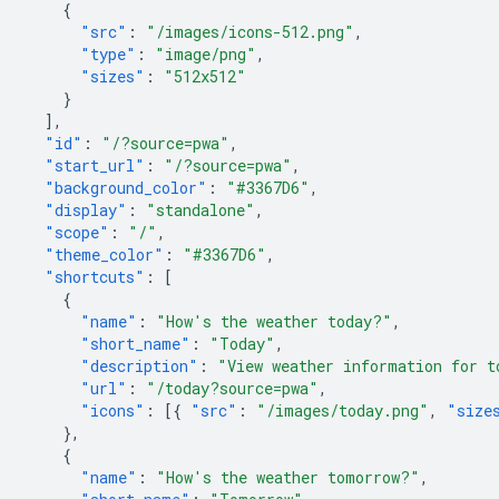
{
"src"
:
"/images/icons-512.png"
,
"type"
:
"image/png"
,
"sizes"
:
"512x512"
}
],
"id"
:
"/?source=pwa"
,
"start_url"
:
"/?source=pwa"
,
"background_color"
:
"#3367D6"
,
"display"
:
"standalone"
,
"scope"
:
"/"
,
"theme_color"
:
"#3367D6"
,
"shortcuts"
:
[
{
"name"
:
"How's the weather today?"
,
"short_name"
:
"Today"
,
"description"
:
"View weather information for t
"url"
:
"/today?source=pwa"
,
"icons"
:
[{
"src"
:
"/images/today.png"
,
"size
},
{
"name"
:
"How's the weather tomorrow?"
,