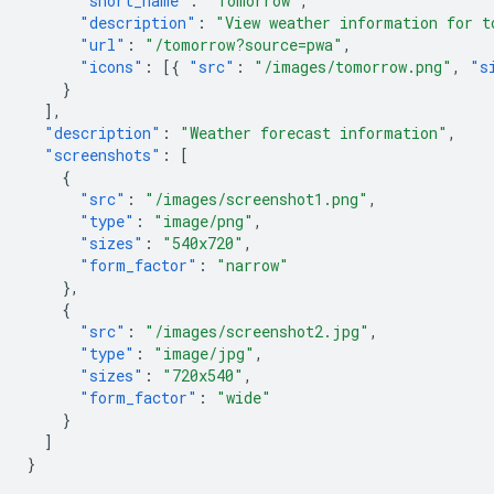
"short_name"
:
"Tomorrow"
,
"description"
:
"View weather information for t
"url"
:
"/tomorrow?source=pwa"
,
"icons"
:
[{
"src"
:
"/images/tomorrow.png"
,
"s
}
],
"description"
:
"Weather forecast information"
,
"screenshots"
:
[
{
"src"
:
"/images/screenshot1.png"
,
"type"
:
"image/png"
,
"sizes"
:
"540x720"
,
"form_factor"
:
"narrow"
},
{
"src"
:
"/images/screenshot2.jpg"
,
"type"
:
"image/jpg"
,
"sizes"
:
"720x540"
,
"form_factor"
:
"wide"
}
]
}