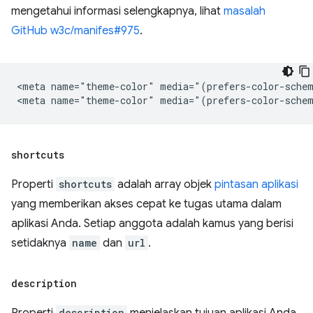
mengetahui informasi selengkapnya, lihat
masalah
GitHub w3c/manifes#975
.
<meta name="theme-color" media="(prefers-color-schem
shortcuts
Properti
shortcuts
adalah array objek
pintasan aplikasi
yang memberikan akses cepat ke tugas utama dalam
aplikasi Anda. Setiap anggota adalah kamus yang berisi
setidaknya
name
dan
url
.
description
Properti
description
menjelaskan tujuan aplikasi Anda.