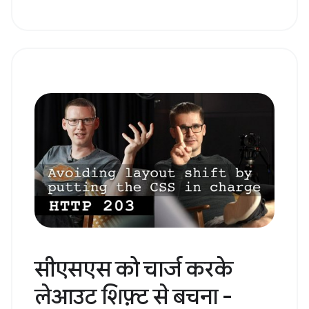
क्या एसपीए, एमपीए से बेहतर
होते हैं? | एचटीटीपी 203
सूरमा और जेक, सिंगल पेज ऐप्लिकेशन (एसपीए) और कई
पेज वाले ऐप्लिकेशन (एमपीए) के फ़ायदों और कमियों के
बारे में चर्चा कर रहे हैं.