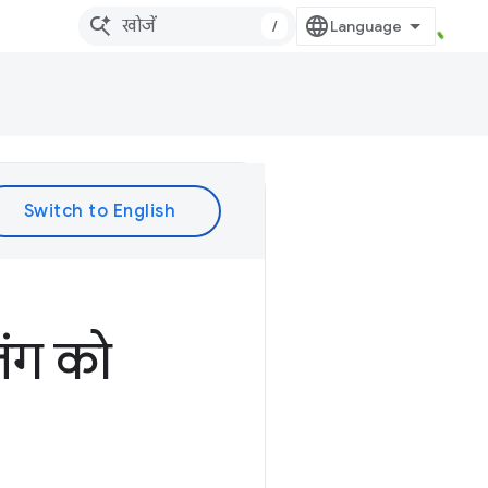
/
िंग को