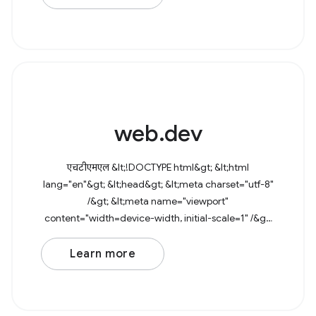
web.dev
एचटीएमएल &lt;!DOCTYPE html&gt; &lt;html
lang="en"&gt; &lt;head&gt; &lt;meta charset="utf-8"
/&gt; &lt;meta name="viewport"
content="width=device-width, initial-scale=1" /&gt;
&lt;link rel="icon" href="data:image/svg+xml,&lt;svg
Learn more