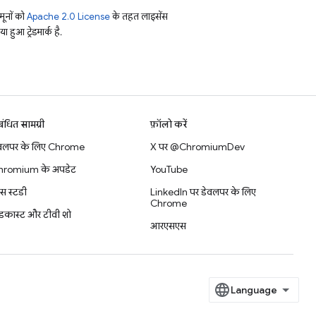
ूनों को
Apache 2.0 License
के तहत लाइसेंस
हुआ ट्रेडमार्क है.
बंधित सामग्री
फ़ॉलो करें
वलपर के लिए Chrome
X पर @ChromiumDev
hromium के अपडेट
YouTube
स स्टडी
LinkedIn पर डेवलपर के लिए
Chrome
डकास्ट और टीवी शो
आरएसएस