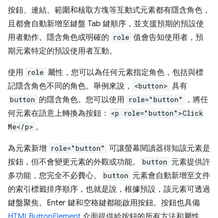
按鈕、連結、範圍和核取方塊等互動式元素都有隱含角色，
且都會自動新增至鍵盤 Tab 鍵順序，並支援預期的預設使
用者動作。隱含角色或明確的
role
值會告知使用者，預
期元素特定的預設使用者互動。
使用
role
屬性，您可以為任何元素指定角色，包括與標
記隱含角色不同的角色。舉例來說，
<button>
具有
button
的隱含角色。您可以使用
role="button"
，將任
何元素在語意上轉換為按鈕：
<p role="button">Click
Me</p>
。
為元素新增
role="button"
可讓螢幕閱讀器得知該元素是
按鈕，但不會變更元素的外觀或功能。
button
元素提供許
多功能，您完全不必費心。
button
元素會自動新增至文件
的索引標籤排序順序，也就是說，根據預設，該元素可透過
鍵盤聚焦。Enter 鍵和空格鍵都能啟用按鈕。按鈕也具備
HTMLButtonElement
介面提供給按鈕的所有方法和屬性。