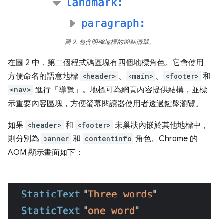
圖 2. 包含明確地標的節點清單。
在圖 2 中，第二個程式碼區塊有四個地標角色。它會使用
方便命名的語意地標
<header>
、
<main>
、
<footer>
和
<nav>
進行「導覽」。地標可為網頁內容提供結構，並標
示重要內容區塊，方便螢幕閱讀器使用者透過鍵盤瀏覽。
如果
<header>
和
<footer>
未巢狀內嵌於其他地標中，
則分別為
banner
和
contentinfo
角色。Chrome 的
AOM 顯示畫面如下：