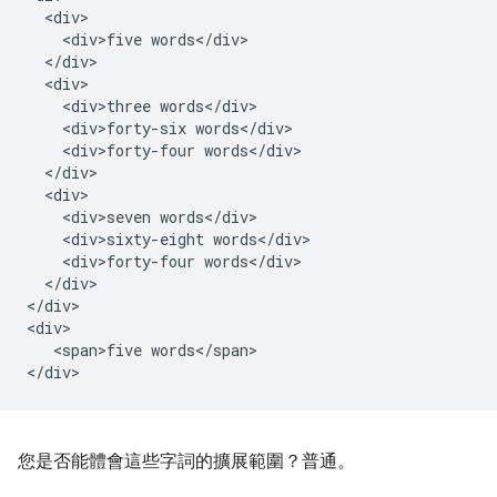
  <div>

    <div>five words</div>

  </div>

  <div>

    <div>three words</div>

    <div>forty-six words</div>

    <div>forty-four words</div>

  </div>

  <div>

    <div>seven words</div>

    <div>sixty-eight words</div>

    <div>forty-four words</div>

  </div>

</div>

<div>

   <span>five words</span>

您是否能體會這些字詞的擴展範圍？普通。