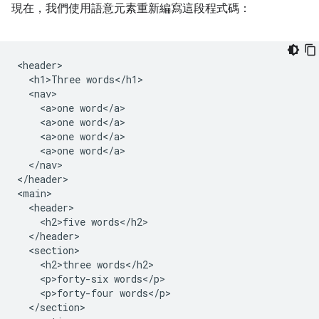
現在，我們使用語意元素重新編寫這段程式碼：
<header>

  <h1>Three words</h1>

  <nav>

    <a>one word</a>

    <a>one word</a>

    <a>one word</a>

    <a>one word</a>

  </nav>

</header>

<main>

  <header>

    <h2>five words</h2>

  </header>

  <section>

    <h2>three words</h2>

    <p>forty-six words</p>

    <p>forty-four words</p>

  </section>
