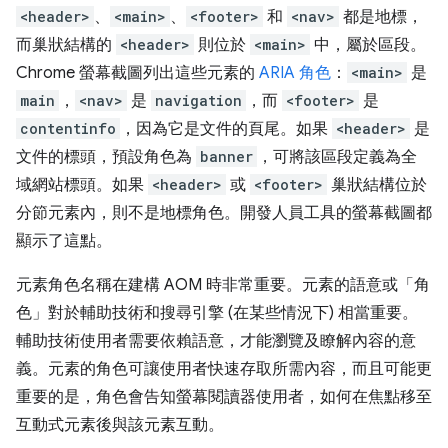
<header>
、
<main>
、
<footer>
和
<nav>
都是地標，
而巢狀結構的
<header>
則位於
<main>
中，屬於區段。
Chrome 螢幕截圖列出這些元素的
ARIA 角色
：
<main>
是
main
，
<nav>
是
navigation
，而
<footer>
是
contentinfo
，因為它是文件的頁尾。如果
<header>
是
文件的標頭，預設角色為
banner
，可將該區段定義為全
域網站標頭。如果
<header>
或
<footer>
巢狀結構位於
分節元素內，則不是地標角色。開發人員工具的螢幕截圖都
顯示了這點。
元素角色名稱在建構 AOM 時非常重要。元素的語意或「角
色」對於輔助技術和搜尋引擎 (在某些情況下) 相當重要。
輔助技術使用者需要依賴語意，才能瀏覽及瞭解內容的意
義。元素的角色可讓使用者快速存取所需內容，而且可能更
重要的是，角色會告知螢幕閱讀器使用者，如何在焦點移至
互動式元素後與該元素互動。