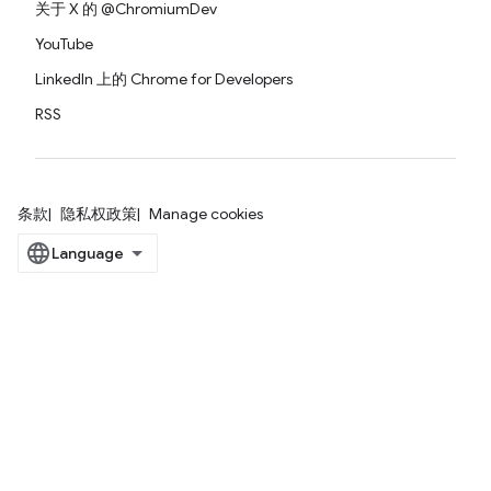
关于 X 的 @ChromiumDev
YouTube
LinkedIn 上的 Chrome for Developers
RSS
条款
隐私权政策
Manage cookies