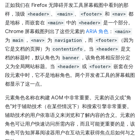
正如我们在 Firefox 无障碍开发工具屏幕截图中看到的那
样，顶级
<header>
、
<main>
、
<footer>
和
<nav>
都
是地标，而嵌套在
<main>
中的
<header>
是一个部分。
Chrome 屏幕截图列出了这些元素的
ARIA 角色
：
<main>
为
main
，
<nav>
为
navigation
，而
<footer>
（因为
它是文档的页脚）为
contentinfo
。当
<header>
是文
档的标题时，默认角色为
banner
，该角色将相应部分定
义为全局网站标题。当
<header>
或
<footer>
嵌套在分
段元素中时，它不是地标角色。两个开发者工具的屏幕截图
都显示了这一点。
元素角色名称在构建 AOM 中非常重要。元素的语义或“角
色”对于辅助技术（在某些情况下）和搜索引擎非常重要。
辅助技术的用户依靠语义来浏览和了解内容的含义。元素的
角色可让用户快速访问所需内容，而且可能更重要的是，该
角色可告知屏幕阅读器用户在互动元素获得焦点后如何与之