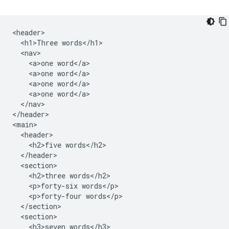
<header>

  <h1>Three words</h1>

  <nav>

    <a>one word</a>

    <a>one word</a>

    <a>one word</a>

    <a>one word</a>

  </nav>

</header>

<main>

  <header>

    <h2>five words</h2>

  </header>

  <section>

    <h2>three words</h2>

    <p>forty-six words</p>

    <p>forty-four words</p>

  </section>

  <section>

    <h3>seven words</h3>
