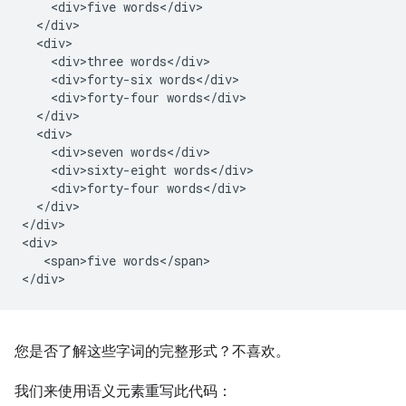
    <div>five words</div>

  </div>

  <div>

    <div>three words</div>

    <div>forty-six words</div>

    <div>forty-four words</div>

  </div>

  <div>

    <div>seven words</div>

    <div>sixty-eight words</div>

    <div>forty-four words</div>

  </div>

</div>

<div>

   <span>five words</span>

您是否了解这些字词的完整形式？不喜欢。
我们来使用语义元素重写此代码：