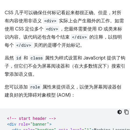
CSS 几乎可以确保任何标记看起来都很正确。但是，对所
有内容使用非语义
<div>
实际上会产生额外的工作。如需
使用 CSS 定位多个
<div>
，您最终需要使用 ID 或类来标
识内容。该代码还包含每个结束
</div>
的注释，以指明
每个
</div>
关闭的是哪个开始标记。
虽然
id
和
class
属性为样式设置和 JavaScript 提供了钩
子，但它们不会为屏幕阅读器和（在大多数情况下）搜索引
擎添加语义值。
您可以添加
role
属性来提供语义，以便为屏幕阅读器创
建良好的无障碍对象模型 (AOM)：
<!-- start header -->
<div
role
=
"banner"
>
<div
role
=
"heading"
aria-level
=
"1"
>
Machine Learnin