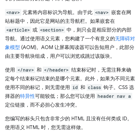
<nav>
元素将内容标识为导航。由于此
<nav>
嵌套在网
站标题中，因此它是网站的主导航栏。如果嵌套在
<article>
或
<section>
中，则只会是相应部分的内部
导航。通过使用语义元素，您构建了一个有意义的
无障碍对
象模型
(AOM)。AOM 让屏幕阅读器可以告知用户，此部分
由主要导航块组成，用户可以浏览或跳过该版块。
使用
</nav>
和
</header>
结束标记时，无需注释来确
定每个结束标记结束的是哪个元素。此外，如果为不同元素
使用不同的标记，则无需使用
id
和
class
钩子。CSS 选
择器的
特异性
可能较低；那么您可以使用
header nav a
定位链接，而不必担心发生冲突。
您编写的标头只包含非常少的 HTML 且没有任何类或 ID。
使用语义 HTML 时，您无需这样做。