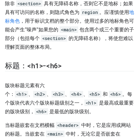
除非
<section>
具有无障碍名称，否则它不是地标；如果
具有可访问的名称，则隐式角色为
region
。应谨慎使用
地
标角色
，用于标识文档的整个部分。使用过多的地标角色可
能会产生“噪声”如果您的
<main>
包含两个或三个重要的子
部分（包括每个
<section>
的无障碍名称），将使您难以
理解页面的整体布局。
标题：
<h1>
-
<h6>
版块标题元素有六
个：
<h1>
、
<h2>
、
<h3>
、
<h4>
、
<h5>
和
<h6>
。每
个版块代表六个版块标题级别之一，
<h1>
是最高或最重要
的版块级别，
<h6>
是最低的版块级别。
当标题嵌套在文档横幅
<header>
中时，它是应用或网站
的标题。当嵌套在
<main>
中时，无论它是否嵌套在