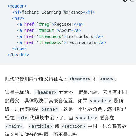
<header>
<h1>
Machine Learning Workshop
</h1>
<nav>
<a
href
=
"#reg"
>
Register
</a>
<a
href
=
"#about"
>
About
</a>
<a
href
=
"#teachers"
>
Instructors
</a>
<a
href
=
"#feedback"
>
Testimonials
</a>
</nav>
</header>
此代码使用两个语义特征点：
<header>
和
<nav>
。
这是主标题。
<header>
元素不一定是地标。它具有不同
的语义，具体取决于其嵌套位置。如果
<header>
是顶
级，则代表网站
banner
，这是一个地标角色，您可能已
经在
role
代码块中记下了。当
<header>
嵌套在
<main>
、
<article>
或
<section>
中时，只会将其标
识为相应部分的标题，而不是地标。