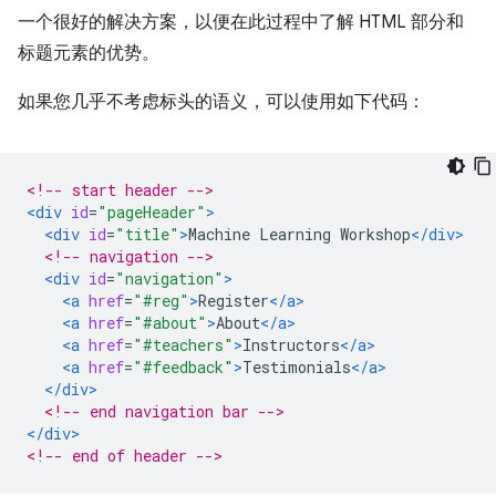
一个很好的解决方案，以便在此过程中了解 HTML 部分和
标题元素的优势。
如果您几乎不考虑标头的语义，可以使用如下代码：
<!-- start header -->
<div
id
=
"pageHeader"
>
<div
id
=
"title"
>
Machine Learning Workshop
</div>
<!-- navigation -->
<div
id
=
"navigation"
>
<a
href
=
"#reg"
>
Register
</a>
<a
href
=
"#about"
>
About
</a>
<a
href
=
"#teachers"
>
Instructors
</a>
<a
href
=
"#feedback"
>
Testimonials
</a>
</div>
<!-- end navigation bar -->
</div>
<!-- end of header -->